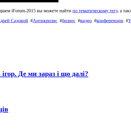
едшем iForum-2015 вы можете найти
по тематическому тегу
, а та
дрей Садовой
#
Антикризис
#
бизнес
#
видео
#
конференции
#
У
ігор. Де ми зараз і що далі?
ців