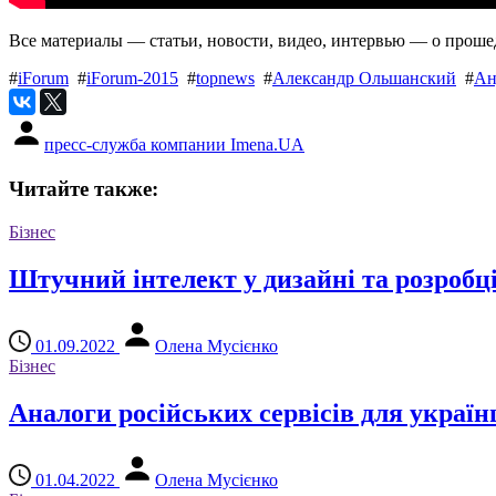
Все материалы — статьи, новости, видео, интервью — о прош
#
iForum
#
iForum-2015
#
topnews
#
Александр Ольшанский
#
Ан
пресс-служба компании Imena.UA
Читайте также:
Бізнес
Штучний інтелект у дизайні та розробці 
01.09.2022
Олена Мусієнко
Бізнес
Аналоги російських сервісів для україн
01.04.2022
Олена Мусієнко