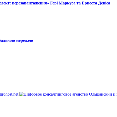
лект: перезавантаження» Гері Маркуса та Ернеста Девіса
обальною мережею