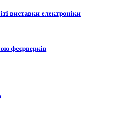
віті виставки електроніки
ною феєрверків
ы