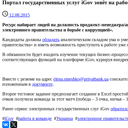
Портал государственных услуг iGov зовёт на раб
12.08.2015
Ресурс набирает людей на должность проджект-менеджера/ан
электронного правительства и борьбе с коррупцией».
Кандидаты должны
обладать
аналитическим складом ума и умен
правительства» и иметь возможность приступить к работе уже 
В обязанности будет входить изучение текущих бизнес-процесс
соответствующих функций на платформе iGov, курируя внедрен
Вместе с резюме на адрес
elena.smeshko@privatbank.ua
соискател
изложенным в
документе
.
Второе тестовое задание предполагает создание в Excel прост
очков получила команда за этот матч (победа – 3 очка, ничья – 1
Ранее сервис электронных государственных слуг iGov
обратилс
#
iGov
#
работа в команде
#
Украина
#
электронное правительст