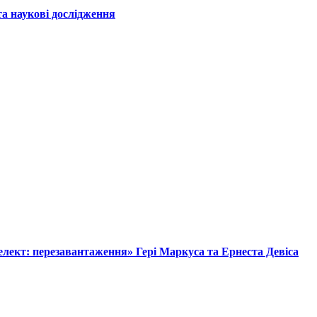
а наукові дослідження
лект: перезавантаження» Гері Маркуса та Ернеста Девіса