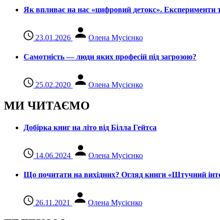
Як впливає на нас «цифровий детокс». Експерименти т
23.01.2026
Олена Мусієнко
Самотність — люди яких професій під загрозою?
25.02.2020
Олена Мусієнко
МИ ЧИТАЄМО
Добірка книг на літо від Білла Гейтса
14.06.2024
Олена Мусієнко
Що почитати на вихідних? Огляд книги «Штучний інте
26.11.2021
Олена Мусієнко