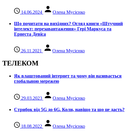
14.06.2024
Олена Мусієнко
Що почитати на вихідних? Огляд книги «Штучний
інтелект: перезавантаження» Гері Маркуса та
Ернеста Девіса
26.11.2021
Олена Мусієнко
ТЕЛЕКОМ
Як влаштований інтернет та чому він називається
глобальною мережею
29.03.2023
Олена Мусієнко
Стрибок від 5G до 6G. Коли, навіщо та що це даcть?
18.08.2022
Олена Мусієнко