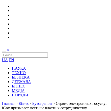
×
UA
EN
НАУКА
ТЕХНО
БЕЗПЕКА
ДЕРЖАВА
БІЗНЕС
МЕДІА
ПОРАДИ
Главная
›
Бізнес
›
Бутстрепінг
›
Сервис электронных госуслуг
iGov призывает местные власти к сотрудничеству