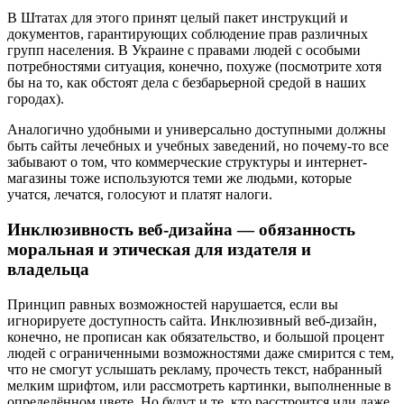
В Штатах для этого принят целый пакет инструкций и
документов, гарантирующих соблюдение прав различных
групп населения. В Украине с правами людей с особыми
потребностями ситуация, конечно, похуже (посмотрите хотя
бы на то, как обстоят дела с безбарьерной средой в наших
городах).
Аналогично удобными и универсально доступными должны
быть сайты лечебных и учебных заведений, но почему-то все
забывают о том, что коммерческие структуры и интернет-
магазины тоже используются теми же людьми, которые
учатся, лечатся, голосуют и платят налоги.
Инклюзивность веб-дизайна — обязанность
моральная и этическая для издателя и
владельца
Принцип равных возможностей нарушается, если вы
игнорируете доступность сайта. Инклюзивный веб-дизайн,
конечно, не прописан как обязательство, и большой процент
людей с ограниченными возможностями даже смирится с тем,
что не смогут услышать рекламу, прочесть текст, набранный
мелким шрифтом, или рассмотреть картинки, выполненные в
определённом цвете. Но будут и те, кто расстроится или даже