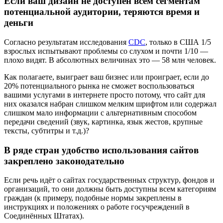
Если ваш дизайн не доступен всем сегментам
потенциальной аудитории, теряются время и
деньги
Согласно результатам исследования
CDC
, только в США 1/5
взрослых испытывают проблемы со слухом и почти 1/10 —
плохо видят. В абсолютных величинах это — 58 млн человек.
Как полагаете, выиграет ваш бизнес или проиграет, если до
20% потенциального рынка не сможет воспользоваться
вашими услугами в интернете просто потому, что сайт для
них оказался набран слишком мелким шрифтом или содержал
слишком мало информации с альтернативным способом
передачи сведений (звук, картинка, язык жестов, крупные
тексты, субтитры и т.д.)?
В ряде стран удобство использования сайтов
закреплено законодательно
Если речь идёт о сайтах государственных структур, фондов и
организаций, то они должны быть доступны всем категориям
граждан (к примеру, подобные нормы закреплены в
инструкциях и положениях о работе госучреждений в
Соединённых Штатах).