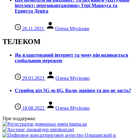
інтелект: перезавантаження» Гері Маркуса та
Ернеста Девіса
26.11.2021
Олена Мусієнко
ТЕЛЕКОМ
Як влаштований інтернет та чому він називається
глобальною мережею
29.03.2023
Олена Мусієнко
Стрибок від 5G до 6G. Коли, навіщо та що це даcть?
18.08.2022
Олена Мусієнко
При поддержке