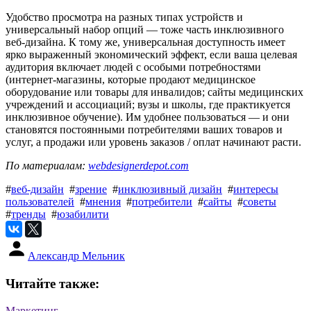
Удобство просмотра на разных типах устройств и
универсальный набор опций — тоже часть инклюзивного
веб-дизайна. К тому же, универсальная доступность имеет
ярко выраженный экономический эффект, если ваша целевая
аудитория включает людей с особыми потребностями
(интернет-магазины, которые продают медицинское
оборудование или товары для инвалидов; сайты медицинских
учреждений и ассоциаций; вузы и школы, где практикуется
инклюзивное обучение). Им удобнее пользоваться — и они
становятся постоянными потребителями ваших товаров и
услуг, а продажи или уровень заказов / оплат начинают расти.
По материалам:
webdesignerdepot.com
#
веб-дизайн
#
зрение
#
инклюзивный дизайн
#
интересы
пользователей
#
мнения
#
потребители
#
сайты
#
советы
#
тренды
#
юзабилити
Александр Мельник
Читайте также:
Маркетинг