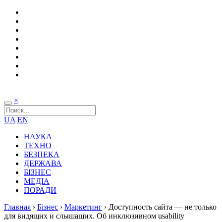
×
UA
EN
НАУКА
ТЕХНО
БЕЗПЕКА
ДЕРЖАВА
БІЗНЕС
МЕДІА
ПОРАДИ
Главная
›
Бізнес
›
Маркетинг
›
Доступность сайта — не только
для видящих и слышащих. Об инклюзивном usability