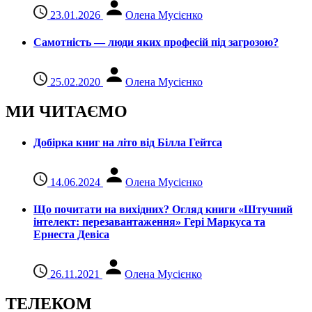
23.01.2026
Олена Мусієнко
Самотність — люди яких професій під загрозою?
25.02.2020
Олена Мусієнко
МИ ЧИТАЄМО
Добірка книг на літо від Білла Гейтса
14.06.2024
Олена Мусієнко
Що почитати на вихідних? Огляд книги «Штучний
інтелект: перезавантаження» Гері Маркуса та
Ернеста Девіса
26.11.2021
Олена Мусієнко
ТЕЛЕКОМ