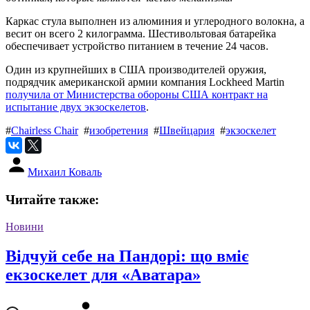
Каркас стула выполнен из алюминия и углеродного волокна, а
весит он всего 2 килограмма. Шестивольтовая батарейка
обеспечивает устройство питанием в течение 24 часов.
Один из крупнейших в США производителей оружия,
подрядчик американской армии компания Lockheed Martin
получила от Министерства обороны США контракт на
испытание двух экзоскелетов
.
#
Chairless Chair
#
изобретения
#
Швейцария
#
экзоскелет
Михаил Коваль
Читайте также:
Новини
Відчуй себе на Пандорі: що вміє
екзоскелет для «Аватара»