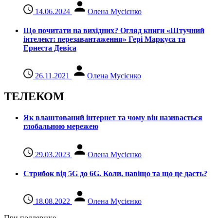
14.06.2024
Олена Мусієнко
Що почитати на вихідних? Огляд книги «Штучний
інтелект: перезавантаження» Гері Маркуса та
Ернеста Девіса
26.11.2021
Олена Мусієнко
ТЕЛЕКОМ
Як влаштований інтернет та чому він називається
глобальною мережею
29.03.2023
Олена Мусієнко
Стрибок від 5G до 6G. Коли, навіщо та що це даcть?
18.08.2022
Олена Мусієнко
При поддержке