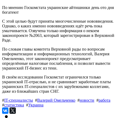
По мнению Госкомстата украинские айтишники день ото дня
богатеют
С этой целью будут приняты многочисленные нововведения.
Однако, о каких именно нововведениях идёт речь пока
умалчивается. Озвучена только информация о некоем
законопроекте №2063, который зарегистрирован в Верховной
Раде.
По словам главы комитета Верховной рады по вопросам
информатизации и информационных технологий, Валерия
Омельченко, этот законопроект предусматривает
определённые налоговые послабления, и позволит вывести
украинский IT-бизнес из тени.
В своём исследовании Госкомстат ограничился только
украинской IT-отраслью, и не сравнивает заработные платы
украинских IT-специалистов с их зарубежными коллегами,
даже из ближайших стран СНГ.
#
IT-специалисты
#
Валерий Омельченко
#
новости
#
работа
#
статистика
#
Украина