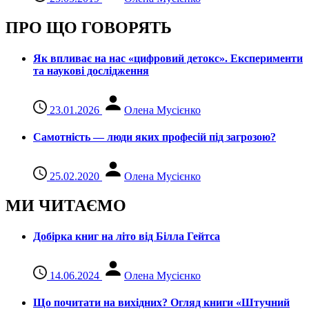
ПРО ЩО ГОВОРЯТЬ
Як впливає на нас «цифровий детокс». Експерименти
та наукові дослідження
23.01.2026
Олена Мусієнко
Самотність — люди яких професій під загрозою?
25.02.2020
Олена Мусієнко
МИ ЧИТАЄМО
Добірка книг на літо від Білла Гейтса
14.06.2024
Олена Мусієнко
Що почитати на вихідних? Огляд книги «Штучний