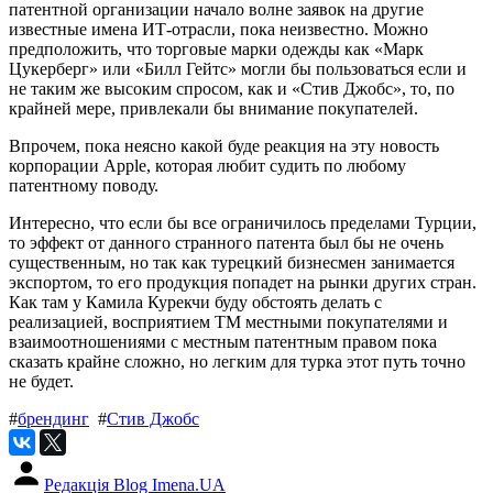
патентной организации начало волне заявок на другие
известные имена ИТ-отрасли, пока неизвестно. Можно
предположить, что торговые марки одежды как «Марк
Цукерберг» или «Билл Гейтс» могли бы пользоваться если и
не таким же высоким спросом, как и «Стив Джобс», то, по
крайней мере, привлекали бы внимание покупателей.
Впрочем, пока неясно какой буде реакция на эту новость
корпорации Apple, которая любит судить по любому
патентному поводу.
Интересно, что если бы все ограничилось пределами Турции,
то эффект от данного странного патента был бы не очень
существенным, но так как турецкий бизнесмен занимается
экспортом, то его продукция попадет на рынки других стран.
Как там у Камила Курекчи буду обстоять делать с
реализацией, восприятием ТМ местными покупателями и
взаимоотношениями с местным патентным правом пока
сказать крайне сложно, но легким для турка этот путь точно
не будет.
#
брендинг
#
Стив Джобс
Редакція Blog Imena.UA