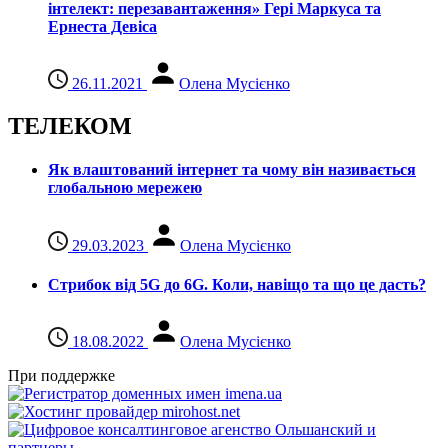
інтелект: перезавантаження» Гері Маркуса та
Ернеста Девіса
26.11.2021
Олена Мусієнко
ТЕЛЕКОМ
Як влаштований інтернет та чому він називається
глобальною мережею
29.03.2023
Олена Мусієнко
Стрибок від 5G до 6G. Коли, навіщо та що це даcть?
18.08.2022
Олена Мусієнко
При поддержке