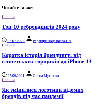
Читайте также:
Новини
Топ-10 ребрендингів 2024 року
03.07.2025
Редакція Blog Imena.UA
Новини
Коротка історія брендингу: від
єгипетських горщиків до iPhone 13
27.09.2021
Олена Мусієнко
Новини
Як змінилися логотипи відомих
брендів під час пандемії