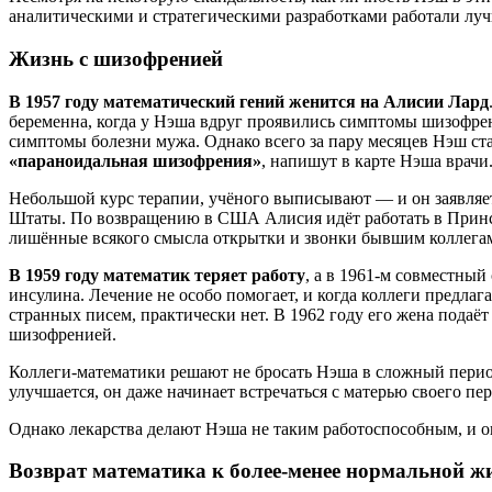
аналитическими и стратегическими разработками работали луч
Жизнь с шизофренией
В 1957 году математический гений женится на Алисии Лард
беременна, когда у Нэша вдруг проявились симптомы шизофрении
симптомы болезни мужа. Однако всего за пару месяцев Нэш ст
«параноидальная шизофрения»
, напишут в карте Нэша врачи
Небольшой курс терапии, учёного выписывают — и он заявляет 
Штаты. По возвращению в США Алисия идёт работать в Принст
лишённые всякого смысла открытки и звонки бывшим коллегам
В 1959 году математик теряет работу
, а в 1961-м совместны
инсулина. Лечение не особо помогает, и когда коллеги предлаг
странных писем, практически нет. В 1962 году его жена подаёт
шизофренией.
Коллеги-математики решают не бросать Нэша в сложный период
улучшается, он даже начинает встречаться с матерью своего пе
Однако лекарства делают Нэша не таким работоспособным, и о
Возврат математика к более-менее нормальной ж