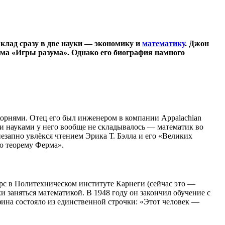
клад сразу в две науки — экономику и
математику
. Джон
ьма «Игры разума». Однако его биография намного
корнями. Отец его был инженером в компании Appalachian
ыми науками у него вообще не складывалось — математик во
незапно увлёкся чтением Эрика Т. Бэлла и его «Великих
ую теорему Ферма».
рс в Политехническом институте Карнеги (сейчас это —
 заняться математикой. В 1948 году он закончил обучение с
фина состояло из единственной строчки: «Этот человек —