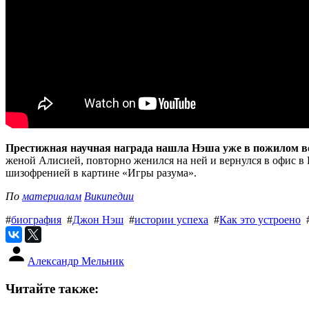
Престижная научная награда нашла Нэша уже в пожилом во
женой Алисией, повторно женился на ней и вернулся в офис в 
шизофренией в картине «Игры разума».
По
материалам
Википедии
#
биография
#
Джон Нэш
#
истории успеха
#
Как это устроено
Александр Мельник
Читайте также: