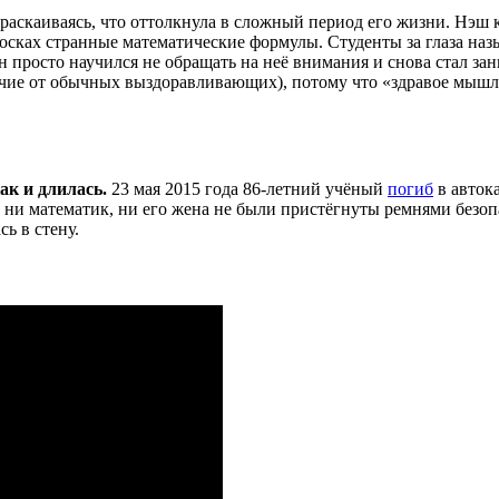
раскаиваясь, что оттолкнула в сложный период его жизни. Нэш 
 досках странные математические формулы. Студенты за глаза н
 просто научился не обращать на неё внимания и снова стал за
личие от обычных выздоравливающих), потому что «здравое мышле
ак и длилась.
23 мая 2015 года 86-летний учёный
погиб
в авток
ни математик, ни его жена не были пристёгнуты ремнями безопа
сь в стену.