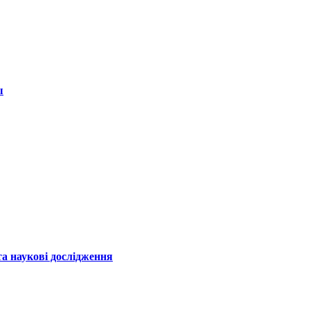
ы
а наукові дослідження