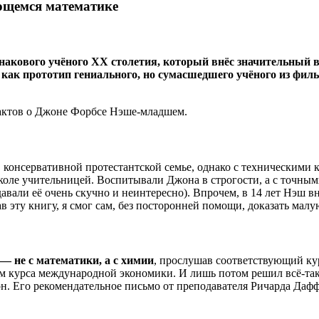
ющемся математике
акового учёного ХХ столетия, который внёс значительный в
как прототип гениального, но сумасшедшего учёного из фил
фактов о Джоне Форбсе Нэше-младшем.
 консервативной протестантской семье, однако с техническими 
в школе учительницей. Воспитывали Джона в строгости, а с точн
авали её очень скучно и неинтересно). Впрочем, в 14 лет Нэш в
 эту книгу, я смог сам, без посторонней помощи, доказать мал
 — не с математики, а с химии
, прослушав соответствующий ку
м курса международной экономики. И лишь потом решил всё-таки
он. Его рекомендательное письмо от преподавателя Ричарда Даф