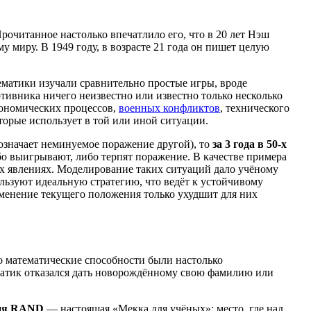
очитанное настолько впечатлило его, что в 20 лет Нэш
 миру. В 1949 году, в возрасте 21 года он пишет целую
ематики изучали сравнительно простые игры, вроде
тивника ничего неизвестно или известно только несколько
кономических процессов,
военных конфликтов
, технического
торые использует в той или иной ситуации.
означает неминуемое поражение другой), то
за 3 года в 50-х
о выигрывают, либо терпят поражение. В качестве примера
их явлениях. Моделирование таких ситуаций дало учёному
льзуют идеальную стратегию, что ведёт к устойчивому
зменение текущего положения только ухудшит для них
но математические способности были настолько
ематик отказался дать новорождённому свою фамилию или
ция RAND
— настоящая «Мекка для учёных»: место, где над