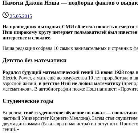
Памяти Джона Нэша — подборка фактов о выда
25.05.2015
На прошедших выходных СМИ облетела новость о смерти зн
Нэш широкому кругу интернет-пользователей был известен 
интереснее и сложнее.
Наша редакция собрала 10 самых занимательных и странных 
Детство без математики
Родился будущий математический гений 13 июня 1928 года
в
Electric Power, а мать ещё до замужества 10 лет проработала 
взрослой жизни,
в детстве Нэш не любил математику
(препод
математиков». В автобиографии позже Нэш напишет: «Прочитав
Студенческие годы
Впрочем,
своё студенческое обучение он начал — снова-таки
частный Университет Карнеги-Мэллона). Затем стал слушателе
двумя дипломами (бакалавра и магистра) и поступил в Принст
гений!»