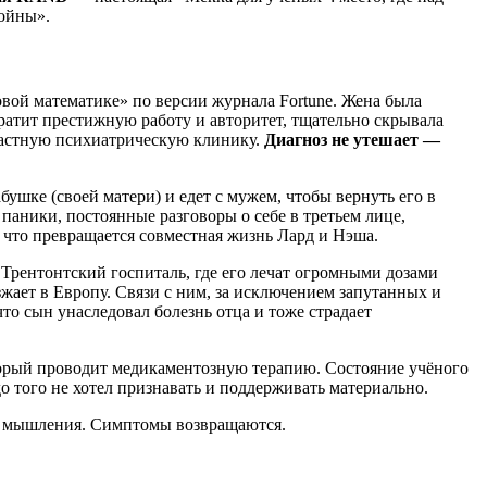
войны».
овой математике» по версии журнала Fortune. Жена была
тратит престижную работу и авторитет, тщательно скрывала
 частную психиатрическую клинику.
Диагноз не утешает —
ушке (своей матери) и едет с мужем, чтобы вернуть его в
ники, постоянные разговоры о себе в третьем лице,
что превращается совместная жизнь Лард и Нэша.
 Трентонтский госпиталь, где его лечат огромными дозами
зжает в Европу. Связи с ним, за исключением запутанных и
что сын унаследовал болезнь отца и тоже страдает
оторый проводит медикаментозную терапию. Состояние учёного
о того не хотел признавать и поддерживать материально.
 и мышления. Симптомы возвращаются.