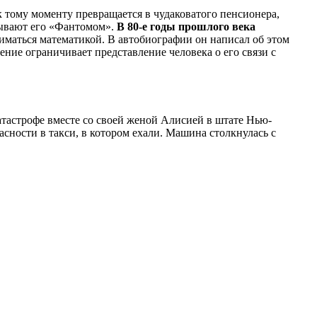
к тому моменту превращается в чудаковатого пенсионера,
азывают его «Фантомом».
В 80-е годы прошлого века
ниматься математикой. В автобиографии он написал об этом
ние ограничивает представление человека о его связи с
атастрофе вместе со своей женой Алисией в штате Нью-
сности в такси, в котором ехали. Машина столкнулась с