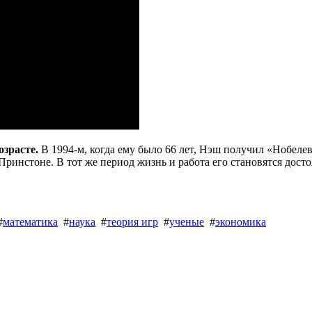
зрасте.
В 1994-м, когда ему было 66 лет, Нэш получил «Нобелевк
Принстоне. В тот же период жизнь и работа его становятся дост
#
математика
#
наука
#
теория игр
#
ученые
#
экономика