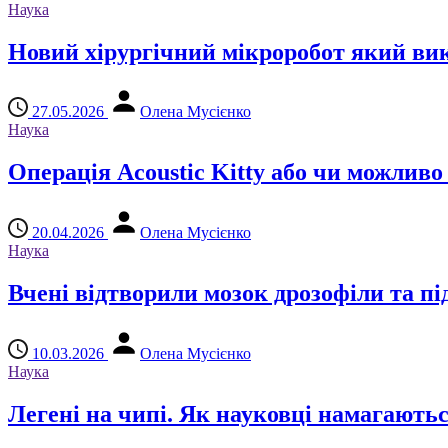
Наука
Новий хірургічний мікроробот який вик
27.05.2026
Олена Мусієнко
Наука
Операція Acoustic Kitty або чи можлив
20.04.2026
Олена Мусієнко
Наука
Вчені відтворили мозок дрозофіли та пі
10.03.2026
Олена Мусієнко
Наука
Легені на чипі. Як науковці намагаютьс