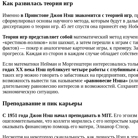
Как развилась теория игр
Именно
в Принстоне Джон Нэш знакомится с теорией игр
, 
сформулировал основы научного метода, которым будут в дальн
диссертацию о теории игр. 45 лет спустя она принесёт ему Но
Теория игр представляет собой
математический метод изучени
«крестиков-ноликов» или шахмат, а затем перешли к играм с т
фактов) — покер и аналогичные карточные игры, к примеру. З
прогресса. Каждая из сторон в каждом случае обладает собств
Если математики Нейман и Моргенштерн интересовались только
годах ХХ века Нэш публикует четыре работы с глубинным 
таких игр можно говорить о забастовках на предприятиях, пр
возможность вывести так называемое
«равновесие Нэша»
(или
длительному равновесию интересов и возможностей. Сохранять
экономическую ситуацию.
Преподавание и пик карьеры
С 1951 года Джон Нэш начал преподавать в MIT.
Его эгоизм 
ошеломительными, что коллеги мирились с его непростым хара
оказывать финансовую помощь его матери, Элианор Стиэр.
Несмотря на некоторую скандальность, как личность Нэш в эт