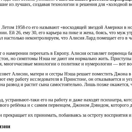
шие из лучших, создавая технологии и решения для «холодной 
. Летом 1958-го его называют «восходящей звездой Америки в н
. Ей 26, ему 30, его карьера на пике и жена, боясь, что муж у
ал настолько неконтролируем, что Алисия Лард помещает его в
.
о намерении переехать в Европу. Алисия оставляет первенца баб
он, но симптомы Нэша не дают им нормально жить. Приступы па
, многочасовые монологии о политике и нумерологии — вот во 
й совет Алисии, матери и сестры Нэша решает поместить Джона в
ают ему работу исследователя в Принстоне, он отказывается и уе
 на развод и растит сына самостоятельно. Лишь позже окажется, 
, устраивают-таки его на работу и даже находят психиатра, к
рвого ребёнка и с самим первенцем, Джоном Дэвидом, которого д
н прекращает их принимать, побаиваясь за остроту восприятия
изни