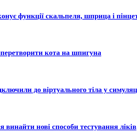
онує функції скальпеля, шприца і пінце
о перетворити кота на шпигуна
дключили до віртуального тіла у симуляц
я винайти нові способи тестування ліків