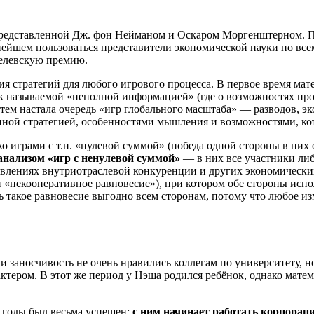
представленной Дж. фон Нейманом и Оскаром Моргенштерном. Пр
ейшем пользоваться представители экономической науки по всему
белевскую премию.
я стратегий для любого игрового процесса. В первое время мат
ак называемой «неполной информацией» (где о возможностях про
атем настала очередь «игр глобального масштаба» — разводов, э
енной стратегией, особенностями мышления и возможностями, ко
 играми с т.н. «нулевой суммой» (победа одной стороны в них 
анализом «игр с ненулевой суммой»
— в них все участники либ
оявлениях внутриотраслевой конкуренции и других экономическ
 «некооперативное равновесие»), при котором обе стороны испо
 такое равновесие выгодно всем сторонам, потому что любое и
и заносчивость не очень нравились коллегам по университету, 
ктером. В этот же период у Нэша родился ребёнок, однако мат
и годы был весьма успешен:
с ним начинает работать корпора