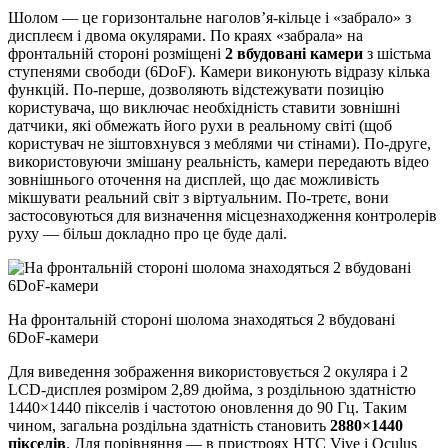
Шолом — це горизонтальне наголов’я-кільце і «забрало» з
дисплеєм і двома окулярами. По краях «забрала» на
фронтальній стороні розміщені
2 вбудовані камери
з шістьма
ступенями свободи (6DoF). Камери виконують відразу кілька
функцій. По-перше, дозволяють відстежувати позицію
користувача, що виключає необхідність ставити зовнішні
датчики, які обмежать його рухи в реальному світі (щоб
користувач не зіштовхнувся з меблями чи стінами). По-друге,
використовуючи змішану реальність, камери передають відео
зовнішнього оточення на дисплей, що дає можливість
мікшувати реальний світ з віртуальним. По-третє, вони
застосовуються для визначення місцезнаходження контролерів
руху — більш докладно про це буде далі.
На фронтальній стороні шолома знаходяться 2 вбудовані
6DoF-камери
Для виведення зображення використовується 2 окуляра і 2
LCD-дисплея розміром 2,89 дюйма, з роздільною здатністю
1440×1440 пікселів і частотою оновлення до 90 Гц. Таким
чином, загальна роздільна здатність становить
2880×1440
пікселів
. Для порівняння — в пристроях HTC Vive і Oculus