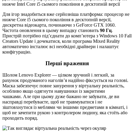
нижче Intel Core i5 сьомого покоління в десктопній версії
Для ігор знадобиться вже серйозніша платформа: процесор не
нижче Core i5 сьомого покоління в десктопній версії,
дискретна відеокарта, починаючи з GeForce GTX 1060.
Частота оновлення в цьому випадку становить
90 Гц
.
Пристрій потрібно під’єднати до комп’ютера з Windows 10 Fall
Creators Update і дочекатися, коли програма Mixed Reality
автоматично інсталює всі необхідні драйвери і налаштує
конфігурацію.
Перші враження
Шолом Lenovo Explorer — цілком зручний і легкий, за
рахунок продуманого наголів’я надійно фіксується на голові.
Маска забезпечує повне занурення у віртуальну реальність,
особливо якщо одягнути навушники із закритими
чашками. Але при цьому дуже бажано не забувати, де ви
насправді перебуваєте, щоб не травмуватися і не
зіштовхнутися із меблями чи іншими предметами в кімнаті, і
щоб не зачепити рукою з контролером людину, яка стоїть або
проходить поряд.