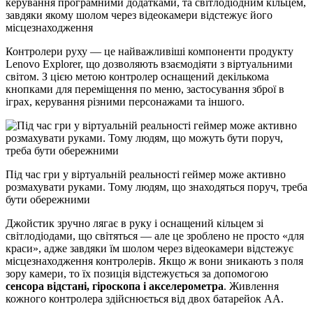
керування програмними додатками, та світлодіодним кільцем,
завдяки якому шолом через відеокамери відстежує його
місцезнаходження
Контролери руху — це найважливіші компоненти продукту
Lenovo Explorer, що дозволяють взаємодіяти з віртуальними
світом. З цією метою контролер оснащений декількома
кнопками для переміщення по меню, застосування зброї в
іграх, керування різними персонажами та іншого.
Під час гри у віртуальній реальності геймер може активно
розмахувати руками. Тому людям, що знаходяться поруч, треба
бути обережними
Джойстик зручно лягає в руку і оснащений кільцем зі
світлодіодами, що світяться — але це зроблено не просто «для
краси», адже завдяки їм шолом через відеокамери відстежує
місцезнаходження контролерів. Якщо ж вони зникають з поля
зору камери, то їх позиція відстежується за допомогою
сенсора відстані, гіроскопа і акселерометра
. Живлення
кожного контролера здійснюється від двох батарейок АА.