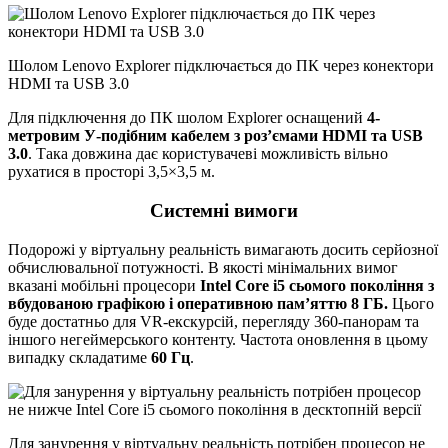
Шолом Lenovo Explorer підключається до ПК через конектори
HDMI та USB 3.0
Для підключення до ПК шолом Explorer оснащений
4-
метровим У-подібним кабелем з роз’ємами HDMI та USB
3.0
. Така довжина дає користувачеві можливість вільно
рухатися в просторі 3,5×3,5 м.
Системні вимоги
Подорожі у віртуальну реальність вимагають досить серйозної
обчислювальної потужності. В якості мінімальних вимог
вказані мобільні процесори
Intel Core i5 сьомого покоління з
вбудованою графікою і оперативною пам’яттю 8 ГБ.
Цього
буде достатньо для VR-екскурсій, перегляду 360-панорам та
іншого негеймерського контенту. Частота оновлення в цьому
випадку складатиме
60 Гц
.
Для занурення у віртуальну реальність потрібен процесор не