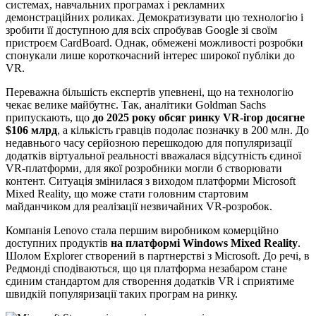
системах, навчальних програмах і рекламних
демонстраційних роликах. Демократизувати цю технологію і
зробити її доступною для всіх спробував Google зі своїм
пристроєм CardBoard. Однак, обмежені можливості розробки
спонукали лише короткочасний інтерес широкої публіки до
VR.
Переважна більшість експертів упевнені, що на технологію
чекає велике майбутнє. Так, аналітики Goldman Sachs
припускають, що
до 2025 року обсяг ринку VR-ігор досягне
$106 млрд
, а кількість гравців подолає позначку в 200 млн. До
недавнього часу серйозною перешкодою для популяризації
додатків віртуальної реальності вважалася відсутність єдиної
VR-платформи, для якої розробники могли б створювати
контент. Ситуація змінилася з виходом платформи Microsoft
Mixed Reality, що може стати головним стартовим
майданчиком для реалізації незвичайних VR-розробок.
Компанія Lenovo стала першим виробником комерційно
доступних продуктів
на платформі Windows Mixed Reality
.
Шолом Explorer створений в партнерстві з Microsoft. До речі, в
Редмонді сподіваються, що ця платформа незабаром стане
єдиним стандартом для створення додатків VR і сприятиме
швидкій популяризації таких програм на ринку.