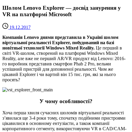
Шолом Lenovo Explorer — досвід занурення у
VR на платформі Microsoft
19.12.2017
Компанія Lenovo днями представила в Україні шолом
віртуальної реальності Explorer, побудований на базі
новітньої технології Windows Mixed Reality.
Це перший в
світі VR-шолом, створений на платформі Windows Mixed
Reality, але вже не перший AR/VR продукт від Lenovo: 2016-
го виробник представив смартфон Phab 2 Pro, вельми
успішний пристрій для доповненої реальності. Чим же
цікавий Explorer і чи вартий він 15 тис. грн, які за нього
просять?
У чому особливості?
Хоча перша хвиля сучасних шоломів віртуальної реальності
з’явилася ще 3-4 роки тому, спочатку подібними пристроями
цікавилися в основному ентузіасти, а також компанії
корпоративного сегменту, використовуючи VR в CAD/CAM-