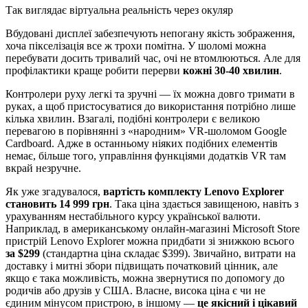
Так виглядає віртуальна реальність через окуляр
Вбудовані дисплеї забезпечують непогану якість зображення,
хоча пікселізація все ж трохи помітна. У шоломі можна
перебувати досить тривалий час, очі не втомлюються. Але для
профілактики краще робити перерви
кожні 30-40 хвилин
.
Контролери руху легкі та зручні — їх можна довго тримати в
руках, а щоб пристосуватися до використання потрібно лише
кілька хвилин. Взагалі, подібні контролери є великою
перевагою в порівнянні з «народним» VR-шоломом Google
Cardboard. Адже в останньому ніяких подібних елементів
немає, більше того, управління функціями додатків VR там
вкрай незручне.
Як уже згадувалося,
вартість комплекту Lenovo Explorer
становить 14 999 грн
. Така ціна здається завищеною, навіть з
урахуванням нестабільного курсу української валюти.
Наприклад, в американському онлайн-магазині Microsoft Store
пристрій Lenovo Explorer можна придбати зі знижкою всього
за $299
(стандартна ціна складає $399). Звичайно, витрати на
доставку і митні збори підвищать початковий цінник, але
якщо є така можливість, можна звернутися по допомогу до
родичів або друзів у США. Власне, висока ціна є чи не
єдиним мінусом пристрою, в іншому —
це якісний і цікавий