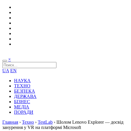
×
UA
EN
НАУКА
ТЕХНО
БЕЗПЕКА
ДЕРЖАВА
БІЗНЕС
МЕДІА
ПОРАДИ
Главная
›
Техно
›
TestLab
›
Шолом Lenovo Explorer — досвід
занурення у VR на платформі Microsoft