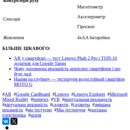
Контролери руху
Магнітометр
Акселерометр
Сенсори
Гіроскоп
Живлення
4xAA батарейки
БІЛЬШЕ ЦІКАВОГО:
AR у смартфоні — тест Lenovo Phab 2 Pro і ТОП-10
додатків для Google Tango
Чому доповнена реальність захоплює смартфони і що
буде далі
Ныряя на глубину — тестируем водостойкий смартфон
MOTO G
#
AR
#
Google Cardboard
#
Lenovo
#
Lenovo Explorer
#
Microsoft
Mixed Reality
#
topnews
#
VR
#
виртуальная реальность
#
віртуальна реальність
#
гаджети
#
гаджеты
#
змішана
реальність
#
ми тестуємо
#
Мы тестируем
#
натільна
електроніка
#
шлем