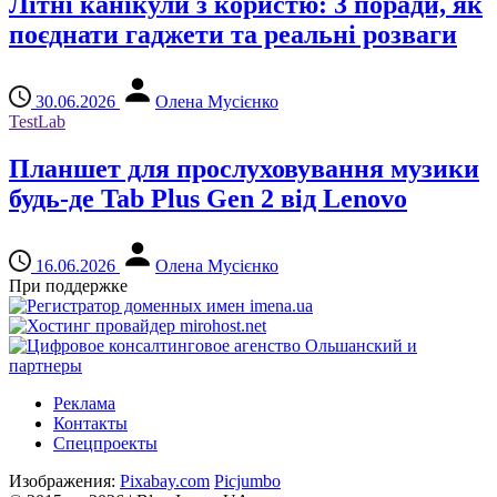
Літні канікули з користю: 3 поради, як
поєднати гаджети та реальні розваги
30.06.2026
Олена Мусієнко
TestLab
Планшет для прослуховування музики
будь-де Tab Plus Gen 2 від Lenovo
16.06.2026
Олена Мусієнко
При поддержке
Реклама
Контакты
Спецпроекты
Изображения:
Pixabay.com
Picjumbo