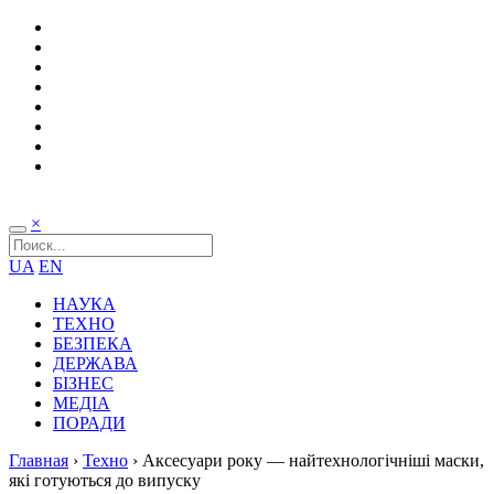
×
UA
EN
НАУКА
ТЕХНО
БЕЗПЕКА
ДЕРЖАВА
БІЗНЕС
МЕДІА
ПОРАДИ
Главная
›
Техно
›
Аксесуари року — найтехнологічніші маски,
які готуються до випуску