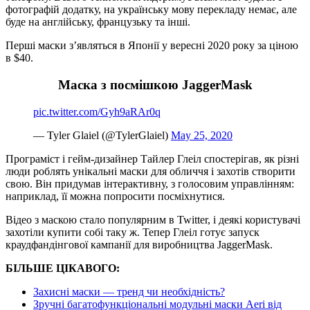
фотографій додатку, на українську мову перекладу немає, але
буде на англійську, французьку та інші.
Перші маски з’являться в Японії у вересні 2020 року за ціною
в $40.
Маска з посмішкою JaggerMask
pic.twitter.com/Gyh9aRAr0q
— Tyler Glaiel (@TylerGlaiel)
May 25, 2020
Програміст і гейм-дизайнер Тайлер Глеіл спостерігав, як різні
люди роблять унікальні маски для обличчя і захотів створити
свою. Він придумав інтерактивну, з голосовим управлінням:
наприклад, її можна попросити посміхнутися.
Відео з маскою стало популярним в Twitter, і деякі користувачі
захотіли купити собі таку ж. Тепер Глеіл готує запуск
краудфандінгової кампанії для виробництва JaggerMask.
БІЛЬШЕ ЦІКАВОГО:
Захисні маски — тренд чи необхідність?
Зручні багатофункціональні модульні маски Aeri від