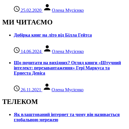
25.02.2020
Олена Мусієнко
МИ ЧИТАЄМО
Добірка книг на літо від Білла Гейтса
14.06.2024
Олена Мусієнко
Що почитати на вихідних? Огляд книги «Штучний
інтелект: перезавантаження» Гері Маркуса та
Ернеста Девіса
26.11.2021
Олена Мусієнко
ТЕЛЕКОМ
Як влаштований інтернет та чому він називається
глобальною мережею