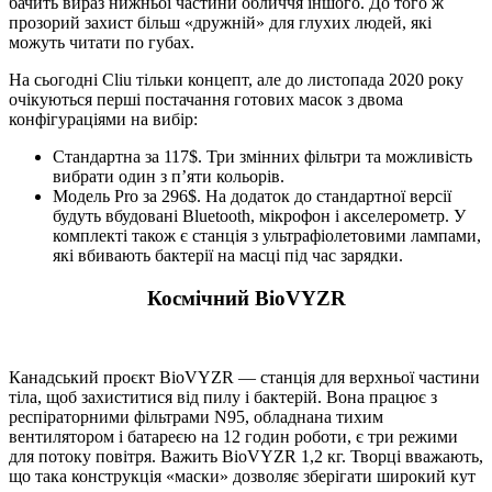
бачить вираз нижньої частини обличчя іншого. До того ж
прозорий захист більш «дружній» для глухих людей, які
можуть читати по губах.
На сьогодні Cliu тільки концепт, але до листопада 2020 року
очікуються перші постачання готових масок з двома
конфігураціями на вибір:
Стандартна за 117$. Три змінних фільтри та можливість
вибрати один з п’яти кольорів.
Модель Pro за 296$. На додаток до стандартної версії
будуть вбудовані Bluetooth, мікрофон і акселерометр. У
комплекті також є станція з ультрафіолетовими лампами,
які вбивають бактерії на масці під час зарядки.
Космічний BioVYZR
Канадський проєкт BioVYZR — станція для верхньої частини
тіла, щоб захиститися від пилу і бактерій. Вона працює з
респіраторними фільтрами N95, обладнана тихим
вентилятором і батареєю на 12 годин роботи, є три режими
для потоку повітря. Важить BioVYZR 1,2 кг. Творці вважають,
що така конструкція «маски» дозволяє зберігати широкий кут