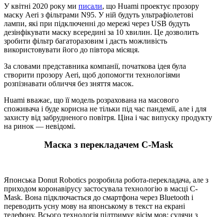
У квітні 2020 року ми
писали
, що Huami проектує прозору
маску Aeri з фільтрами N95. У ній будуть ультрафіолетові
лампи, які при підключенні до мережі через USB будуть
дезінфікувати маску всередині за 10 хвилин. Це дозволить
зробити фільтр багаторазовим і дасть можливість
використовувати його до півтора місяця.
За словами представника компанії, початкова ідея була
створити прозору Aeri, щоб допомогти технологіями
розпізнавати обличчя без зняття масок.
Huami вважає, що її модель розрахована на масового
споживача і буде корисна не тільки під час пандемії, але і для
захисту від забрудненого повітря. Ціна і час випуску продукту
на ринок — невідомі.
Маска з перекладачем C-Mask
Японська Donut Robotics розробила робота-перекладача, але з
приходом коронавірусу застосувала технологію в масці C-
Mask. Вона підключається до смартфона через Bluetooth і
переводить усну мову на японському в текст на екрані
телефону. Всього технологія підтримує вісім мов: судячи з