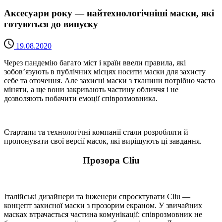
Аксесуари року — найтехнологічніші маски, які
готуються до випуску
19.08.2020
Через пандемію багато міст і країн ввели правила, які
зобов’язують в публічних місцях носити маски для захисту
себе та оточення. Але захисні маски з тканини потрібно часто
міняти, а ще вони закривають частину обличчя і не
дозволяють побачити емоції співрозмовника.
Стартапи та технологічні компанії стали розробляти й
пропонувати свої версії масок, які вирішують ці завдання.
Прозора Cliu
Італійські дизайнери та інженери спроєктувати Cliu —
концепт захисної маски з прозорим екраном. У звичайних
масках втрачається частина комунікації: співрозмовник не