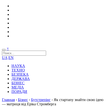
×
UA
EN
НАУКА
ТЕХНО
БЕЗПЕКА
ДЕРЖАВА
БІЗНЕС
МЕДІА
ПОРАДИ
Главная
›
Бізнес
›
Бутстрепінг
›
Як стартапу знайти свою ідею
— матриця від Еріка Стромберга