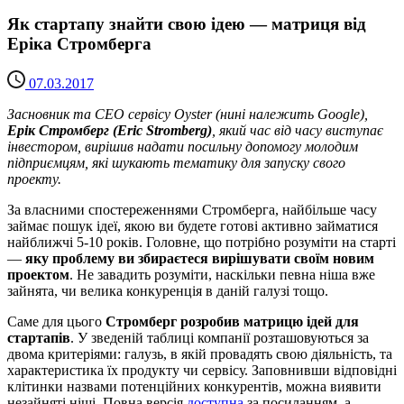
Як стартапу знайти свою ідею — матриця від
Еріка Стромберга
07.03.2017
Засновник та CEO сервісу Oyster (нині належить Google),
Ерік Стромберг (Eric Stromberg)
, який час від часу виступає
інвестором, вирішив надати посильну допомогу молодим
підприємцям, які шукають тематику для запуску свого
проекту.
За власними спостереженнями Стромберга, найбільше часу
займає пошук ідеї, якою ви будете готові активно займатися
найближчі 5-10 років. Головне, що потрібно розуміти на старті
—
яку проблему ви збираєтеся вирішувати своїм новим
проектом
. Не завадить розуміти, наскільки певна ніша вже
зайнята, чи велика конкуренція в даній галузі тощо.
Саме для цього
Стромберг розробив матрицю ідей для
стартапів
. У зведеній таблиці компанії розташовуються за
двома критеріями: галузь, в якій провадять свою діяльність, та
характеристика їх продукту чи сервісу. Заповнивши відповідні
клітинки назвами потенційних конкурентів, можна виявити
незайняті ніші. Повна версія
доступна
за посиланням, а