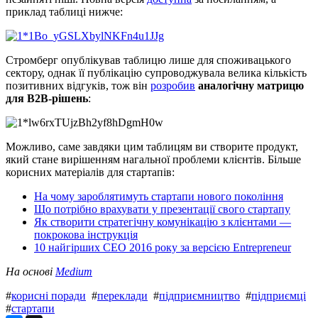
приклад таблиці нижче:
Стромберг опублікував таблицю лише для споживацького
сектору, однак її публікацію супроводжувала велика кількість
позитивних відгуків, тож він
розробив
аналогічну матрицю
для B2B-рішень
:
Можливо, саме завдяки цим таблицям ви створите продукт,
який стане вирішенням нагальної проблеми клієнтів. Більше
корисних матеріалів для стартапів:
На чому зароблятимуть стартапи нового покоління
Що потрібно врахувати у презентації свого стартапу
Як створити стратегічну комунікацію з клієнтами —
покрокова інструкція
10 найгірших CEO 2016 року за версією Entrepreneur
На основі
Medium
#
корисні поради
#
переклади
#
підприємництво
#
підприємці
#
стартапи