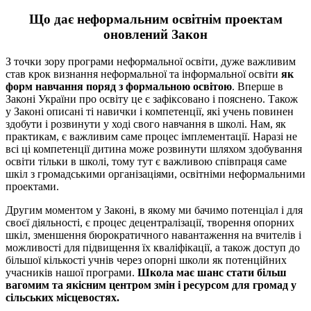
Що дає неформальним освітнім проектам
оновлений Закон
З точки зору програми неформальної освіти, дуже важливим
став крок визнання неформальної та інформальної освіти
як
форм навчання поряд з формальною освітою
. Вперше в
Законі України про освіту це є зафіксовано і пояснено. Також
у Законі описані ті навички і компетенції, які учень повинен
здобути і розвинути у ході свого навчання в школі. Нам, як
практикам, є важливим саме процес імплементації. Наразі не
всі ці компетенції дитина може розвинути шляхом здобування
освіти тільки в школі, тому тут є важливою співпраця саме
шкіл з громадськими організаціями, освітніми неформальними
проектами.
Другим моментом у Законі, в якому ми бачимо потенціал і для
своєї діяльності, є процес децентралізації, творення опорних
шкіл, зменшення бюрократичного навантаження на вчителів і
можливості для підвищення їх кваліфікації, а також доступ до
більшої кількості учнів через опорні школи як потенційних
учасників нашої програми.
Школа має шанс стати більш
вагомим та якісним центром змін і ресурсом для громад у
сільських місцевостях.