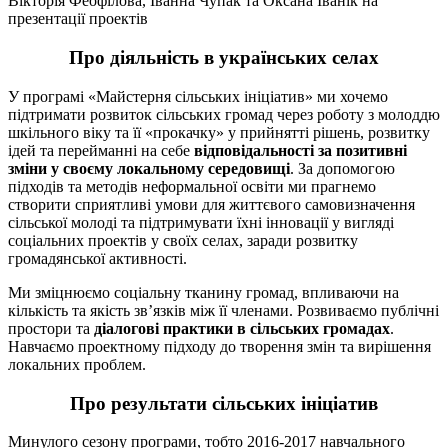
Вікторія Феофілова, Іванна Чупак та Оксана Іванік на
презентації проектів
Про діяльність в українських селах
У програмі «Майстерня сільських ініціатив» ми хочемо
підтримати розвиток сільських громад через роботу з молоддю
шкільного віку та її «прокачку» у прийнятті рішень, розвитку
ідей та перейманні на себе
відповідальності за позитивні
зміни у своєму локальному середовищі
. За допомогою
підходів та методів неформальної освіти ми прагнемо
створити сприятливі умови для життєвого самовизначення
сільської молоді та підтримувати їхні інновації у вигляді
соціальних проектів у своїх селах, заради розвитку
громадянської активності.
Ми зміцнюємо соціальну тканину громад, впливаючи на
кількість та якість зв’язків між її членами. Розвиваємо публічні
простори та
діалогові практики в сільських громадах
.
Навчаємо проектному підходу до творення змін та вирішення
локальних проблем.
Про результати сільських ініціатив
Минулого сезону програми, тобто 2016-2017 навчального