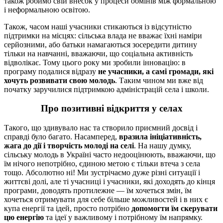
також робимо свій внесок у процеси обмінів між формальною
і неформальною освітою.
Також, часом наші учасники стикаються із відсутністю
підтримки на місцях: сільська влада не вважає їхні наміри
серйозними, або батьки намагаються зосередити дитину
тільки на навчанні, вважаючи, що соціальна активність
відволікає. Тому цього року ми зробили інновацію: в
програму подалися відразу
не учасники, а самі громади, які
хочуть розвивати свою молодь
. Таким чином ми вже від
початку заручилися підтримкою адміністрацій села і школи.
Про позитивні відкриття у селах
Такого, що здивувало нас та створило приємний досвід і
справді було багато. Насамперед,
вразила ініціативність,
жага до дії і творчість молоді на селі
. На нашу думку,
сільську молодь в Україні часто недооцінюють, вважаючи, що
їм нічого непотрібно, єдиною метою є тільки втеча з села
тощо. Абсолютно ні! Ми зустрічаємо дуже різні ситуації і
життєві долі, але ті учасниці і учасники, які доходять до кінця
програми, доводять протилежне — їм хочеться змін, їм
хочеться отримувати для себе більше можливостей і в них є
купа енергії та ідей, просто потрібно
допомогти їм скерувати
цю енергію
та ідеї у важливому і потрібному їм напрямку.