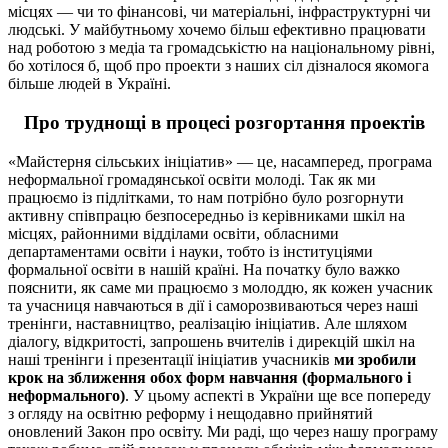
місцях — чи то фінансові, чи матеріальні, інфраструктурні чи
людські. У майбутньому хочемо більш ефективно працювати
над роботою з медіа та громадськістю на національному рівні,
бо хотілося б, щоб про проекти з наших сіл дізналося якомога
більше людей в Україні.
Про труднощі в процесі розгортання проектів
«Майстерня сільських ініціатив» — це, насамперед, програма
неформальної громадянської освіти молоді. Так як ми
працюємо із підлітками, то нам потрібно було розгорнути
активну співпрацю безпосередньо із керівниками шкіл на
місцях, районними відділами освіти, обласними
департаментами освіти і науки, тобто із інституціями
формальної освіти в нашій країні. На початку було важко
пояснити, як саме ми працюємо з молоддю, як кожен учасник
та учасниця навчаються в дії і саморозвиваються через наші
тренінги, наставництво, реалізацію ініціатив. Але шляхом
діалогу, відкритості, запрошень вчителів і дирекцій шкіл на
наші тренінги і презентації ініціатив учасників
ми зробили
крок на зближення обох форм навчання (формального і
неформального)
. У цьому аспекті в України ще все попереду
з огляду на освітню реформу і нещодавно прийнятий
оновлений Закон про освіту. Ми раді, що через нашу програму