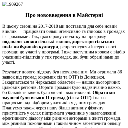
Про нововведення в Майстерні
В цьому сезоні на 2017-2018 ми поставили для себе новий
виклик — працювати більш інтенсивно та глибоко в громадах
і з громадами. Так, цього року спочатку на програму
подавали заявки сільські голови, директори сільських
шкіл чи будинків культури
, репрезентуючи інтерес своєї
громади до участі у програмі. І вже наступним кроком є відбір
учасників-підлітків у тих громадах, які були обрані нами до
участі.
Результат нового підходу був неочікуваним. Ми отримали 86
заявок від громад (окремих сіл та ОТГ) із Донецької,
Закарпатської та Черкаської областей — наших цьогорічних
цільових регіонів. Обрати громади було надзвичайно важко,
бо більшість заявок були якісні і вмотивовані.
Обрати ми
змушені були всього 11 громад (сіл та ОТГ)
і наразі
працюємо над відбором учасників у даних громадах.
Плануємо також через нашу більш активну фізичну
присутність у селах підтримати учасників у налагодженні
ефективного діалогу між різними акторами в житті громади,
між різними поколіннями і таким чином забезпечити більшу