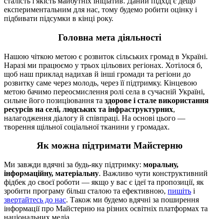
сталість і якість майбутніх ініціатив. Даний підхід є дещо
експериментальним для нас, тому будемо робити оцінку і
підбивати підсумки в кінці року.
Головна мета діяльності
Нашою чіткою метою є розвиток сільських громад в Україні.
Наразі ми працюємо у трьох цільових регіонах. Хотілося б,
щоб наш приклад надихав й інші громади та регіони до
розвитку саме через молодь, через її підтримку. Кінцевою
метою бачимо переосмислення ролі села в сучасній Україні,
сильне його позиціювання та
здорове і стале використання
ресурсів на селі, людських та інфраструктурних
,
налагодження діалогу й співпраці. На основі цього —
творення щільної соціальної тканини у громадах.
Як можна підтримати Майстерню
Ми завжди вдячні за будь-яку підтримку:
моральну,
інформаційну, матеріальну
. Важливо чути конструктивний
фідбек до своєї роботи — якщо у вас є ідеї та пропозиції, як
зробити програму більш сталою та ефективною,
пишіть
і
звертайтесь до нас
. Також ми будемо вдячні за поширення
інформації про Майстерню на різних освітніх платформах та
національних медіа.