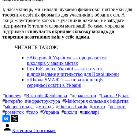
І, насамкінець, ми і надалі шукаємо фінансової підтримки для
творення освітніх форматів для учасників з обраних сіл. А
якщо ж зустрінете когось із учасників наживо, не забудьте
підтримати їх теплим словом мотивації, бо саме моральна
підтримка і
співучасть окрилює сільську молодь до
творення позитивних змін у себе вдома
.
ЧИТАЙТЕ ТАКОЖ:
«Відкривай Україну» — про розвиток
школярів у малих містах
Рух EdCamp в Україні — як готують
відповідальне вчительство для Нової школи
«Школа SMART» — нова концепція
середньої освіти в Україні
#
topnews
#
Вікторія Феофілова
#
держсектор
#
Іванна Чупак
#
інтерв'ю
#
інфраструктура
#
Майстерня сільських ініціатив
#
місцева влада
#
молодь
#
Оксана Іванік
#
освіта
#
регіони
#
розвиток
#
село
#
Україна
#
школи
#
школярі
Катерина Прогнімак