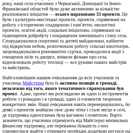
року, наші села-учасники з Черкаської, Донецької та Івано-
Франківської областей були дуже активними за кількістю
реалізованих ініціатив —
всього нараховано 33 проекти
. Це
були і культурно-мистецькі проекти, проекти, спрямовані на
роботу з історичною спадщиною і пам’яттю, екологічні
проекти, освітні акції, соціальні ініціативи, спрямовані на
підвищення добробуту і покращення зовнішнього стану села.
Споруджувалися спортивні та дитячі майданчики, кабінети
під відкритим небом, розпочинали роботу сільські кінотеатри,
запроваджувалися різноманітні гуртки, проводилися акції з
очищення лісів та джерел, знімали фільми про села,
відновлювали роботу теплиці — все руками наших майстрів
та майстринь.
Найголовнішим нашим очікуванням до всіх учасників та
учасниць
Майстерні
була їх
активна позиція в громаді,
незалежно від того, якого тематичного спрямування був
проект
. Адже, проект ми розглядаємо як один із інструментів
роботи з громадою і в громаді, один із елементів творення
конкретних змін. Наші очікування навіть перевершувались, бо
деякі з проектів знайшли своє дуже чітке і стале місце в селі,
де підтримка односельчан була вагомою і помітною. Варто
зазначити, що учасники отримують від Майстерні мінімальну
фінансову підтримку, але переважна більшість з них
спромоглися знайти і отримати необхідні додаткові ресурси на