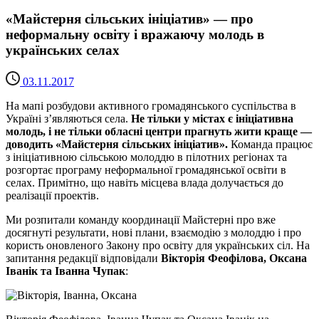
«Майстерня сільських ініціатив» — про
неформальну освіту і вражаючу молодь в
українських селах
03.11.2017
На мапі розбудови активного громадянського суспільства в
Україні з’являються села.
Не тільки у містах є ініціативна
молодь, і не тільки обласні центри прагнуть жити краще —
доводить «Майстерня сільських ініціатив».
Команда працює
з ініціативною сільською молоддю в пілотних регіонах та
розгортає програму неформальної громадянської освіти в
селах. Примітно, що навіть місцева влада долучається до
реалізації проектів.
Ми розпитали команду координації Майстерні про вже
досягнуті результати, нові плани, взаємодію з молоддю і про
користь оновленого Закону про освіту для українських сіл. На
запитання редакції відповідали
Вікторія Феофілова, Оксана
Іванік та Іванна Чупак
: