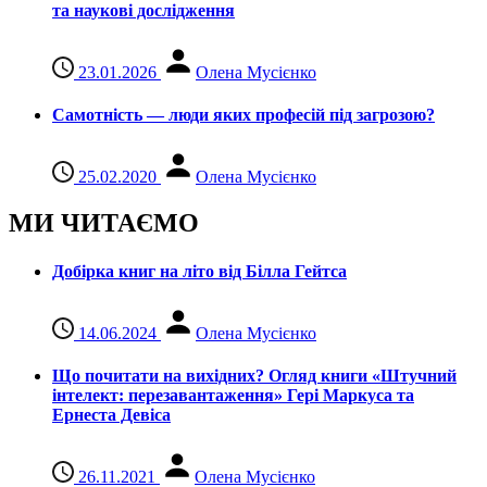
та наукові дослідження
23.01.2026
Олена Мусієнко
Самотність — люди яких професій під загрозою?
25.02.2020
Олена Мусієнко
МИ ЧИТАЄМО
Добірка книг на літо від Білла Гейтса
14.06.2024
Олена Мусієнко
Що почитати на вихідних? Огляд книги «Штучний
інтелект: перезавантаження» Гері Маркуса та
Ернеста Девіса
26.11.2021
Олена Мусієнко