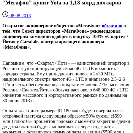
“Мегафон” купит Yota за 1,18 млрд долларов
08.08.2013
Открытое акционерное общество «МегаФон»
объявило
о
том, что Совет директоров «МегаФона» рекомендовал
акционерам компании одобрить покупку 100% «Скартел /
Йота» у Garsdale, контролирующего акционера
«МегаФона».
Напомним, что «Скартел / Йота» — единственный оператор в
России с функционирующей сетью 4G / LTE во многих
городах страны. Ему принадлежит полоса в 2×30 МГц
национального спектра частот 4G / LTE в диапазоне 2,5–2,6
ГГц и сеть, обеспечивающая покрытием около 27% населения
России. «Скартел/Йота» обслуживает около 648 000 4G / LTE
клиентов массового и корпоративного рынков по данным на
30 июня 2013 г.
Оплата за акции в размере $1 180 млн. будет совершаться с
отсрочкой платежа следующим образом: 50% суммы ($590
млн.) плюс 6% процентов годовых с момента закрытия сделки
до даты платежа будут выплачиваться через год с даты
закрытия, а оставшуюся сумму оплаты за акции ($590 млн.)