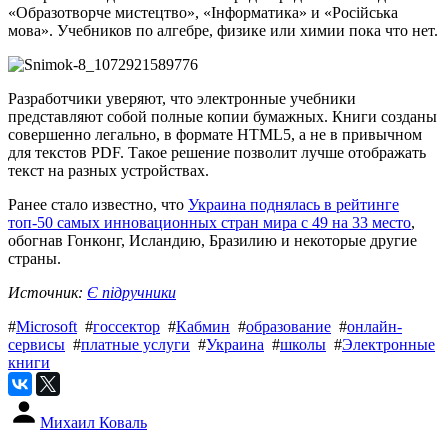
«Образотворче мистецтво», «Інформатика» и «Російська
мова». Учебников по алгебре, физике или химии пока что нет.
Разработчики уверяют, что электронные учебники
представляют собой полные копии бумажных. Книги созданы
совершенно легально, в формате HTML5, а не в привычном
для текстов PDF. Такое решение позволит лучше отображать
текст на разных устройствах.
Ранее стало известно, что
Украина поднялась в рейтинге
топ-50 самых инновационных стран мира с 49 на 33 место
,
обогнав Гонконг, Исландию, Бразилию и некоторые другие
страны.
Источник:
Є підручники
#
Microsoft
#
госсектор
#
Кабмин
#
образование
#
онлайн-
сервисы
#
платные услуги
#
Украина
#
школы
#
Электронные
книги
Михаил Коваль