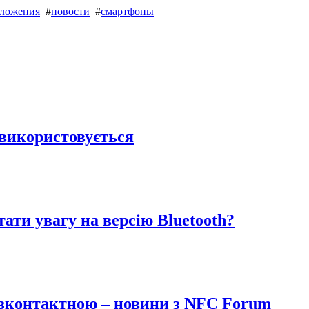
ложения
#
новости
#
смартфоны
 використовується
ати увагу на версію Bluetooth?
езконтактною – новини з NFC Forum