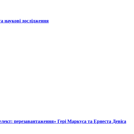
а наукові дослідження
лект: перезавантаження» Гері Маркуса та Ернеста Девіса