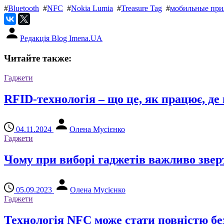
#
Bluetooth
#
NFC
#
Nokia Lumia
#
Treasure Tag
#
мобильные при
Редакція Blog Imena.UA
Читайте также:
Гаджети
RFID-технологія – що це, як працює, де
04.11.2024
Олена Мусієнко
Гаджети
Чому при виборі гаджетів важливо зверт
05.09.2023
Олена Мусієнко
Гаджети
Технологія NFC може стати повністю б