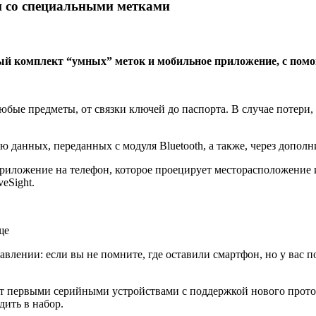
и со специальными метками
ый комплект “умных” меток и мобильное приложение, с пом
юбые предметы, от связки ключей до паспорта. В случае потери
 данных, переданных с модуля Bluetooth, а также, через допол
риложение на телефон, которое проецирует месторасположение и
eSight.
ще
авлении: если вы не помните, где оставили смартфон, но у вас п
нут первыми серийными устройствами с поддержкой нового проток
дить в набор.