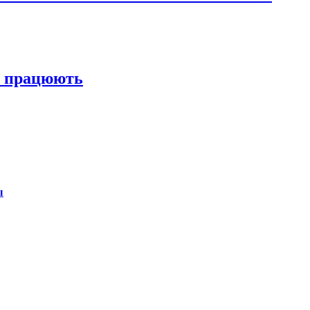
ни працюють
ы