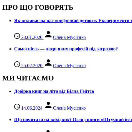
ПРО ЩО ГОВОРЯТЬ
Як впливає на нас «цифровий детокс». Експерименти т
23.01.2026
Олена Мусієнко
Самотність — люди яких професій під загрозою?
25.02.2020
Олена Мусієнко
МИ ЧИТАЄМО
Добірка книг на літо від Білла Гейтса
14.06.2024
Олена Мусієнко
Що почитати на вихідних? Огляд книги «Штучний інте