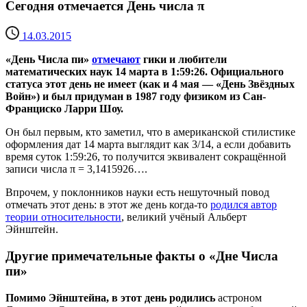
Сегодня отмечается День числа π
14.03.2015
«День Числа пи»
отмечают
гики и любители
математических наук 14 марта в 1:59:26. Официального
статуса этот день не имеет (как и 4 мая — «День Звёздных
Войн») и был придуман в 1987 году физиком из Сан-
Франциско Ларри Шоу.
Он был первым, кто заметил, что в американской стилистике
оформления дат 14 марта выглядит как 3/14, а если добавить
время суток 1:59:26, то получится эквивалент сокращённой
записи числа π = 3,1415926….
Впрочем, у поклонников науки есть нешуточный повод
отмечать этот день: в этот же день когда-то
родился автор
теории относительности
, великий учёный Альберт
Эйнштейн.
Другие примечательные факты о «Дне Числа
пи»
Помимо Эйнштейна, в этот день родились
астроном