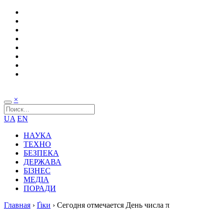
×
UA
EN
НАУКА
ТЕХНО
БЕЗПЕКА
ДЕРЖАВА
БІЗНЕС
МЕДІА
ПОРАДИ
Главная
›
Ґіки
›
Сегодня отмечается День числа π