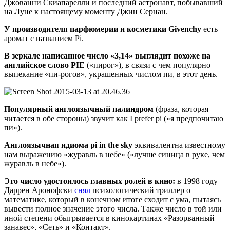
Джованни Скиапарелли и последний астронавт, побывавший
на Луне к настоящему моменту Джин Сернан.
У производителя парфюмерии и косметики Givenchy
есть
аромат с названием Pi.
В зеркале написанное число «3,14» выглядит похоже на
английское слово PIE
(«пирог»), в связи с чем популярно
выпекание «пи-рогов», украшенных числом пи, в этот день.
Популярный англоязычный палиндром
(фраза, которая
читается в обе стороны) звучит как I prefer pi («я предпочитаю
пи»).
Англоязычная идиома pi in the sky
эквивалентна известному
нам выражению «журавль в небе» («лучше синица в руке, чем
журавль в небе»).
Это число удостоилось главных ролей в кино:
в 1998 году
Даррен Аронофски
снял
психологический триллер о
математике, который в конечном итоге сходит с ума, пытаясь
вывести полное значение этого числа. Также число в той или
иной степени обыгрывается в кинокартинах «Разорванный
занавес», «Сеть» и «Контакт».