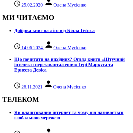
25.02.2020
Олена Мусієнко
МИ ЧИТАЄМО
Добірка книг на літо від Білла Гейтса
14.06.2024
Олена Мусієнко
Що почитати на вихідних? Огляд книги «Штучний
інтелект: перезавантаження» Гері Маркуса та
Ернеста Девіса
26.11.2021
Олена Мусієнко
ТЕЛЕКОМ
Як влаштований інтернет та чому він називається
глобальною мережею