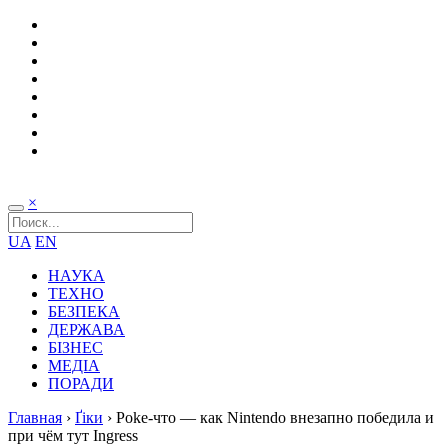
×
UA
EN
НАУКА
ТЕХНО
БЕЗПЕКА
ДЕРЖАВА
БІЗНЕС
МЕДІА
ПОРАДИ
Главная
›
Ґіки
›
Poke-что — как Nintendo внезапно победила и
при чём тут Ingress