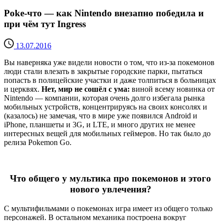
Poke-что — как Nintendo внезапно победила и
при чём тут Ingress
13.07.2016
Вы наверняка уже видели новости о том, что из-за покемонов
люди стали влезать в закрытые городские парки, пытаться
попасть в полицейские участки и даже толпиться в больницах
и церквях.
Нет, мир не сошёл с ума:
виной всему новинка от
Nintendo — компании, которая очень долго избегала рынка
мобильных устройств, концентрируясь на своих консолях и
(казалось) не замечая, что в мире уже появился Android и
iPhone, планшеты и 3G, и LTE, и много других не менее
интересных вещей для мобильных геймеров. Но так было до
релиза Pokemon Go.
Что общего у мультика про покемонов и этого
нового увлечения?
С мультифильмами о покемонах игра имеет из общего только
персонажей. В остальном механика построена вокруг