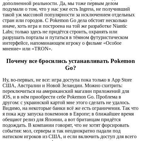
дополненной реальности. Да, мы тоже первым делом
подумали о том, что у нас уже есть Ingress, не получивший
такой уж массовой популярности за исключением отдельных
стран или городов. С Pokemon Go дела обстоят несколько
иначе, хоть игра и построена на той же разработке Niantic
Labs; только здесь не придётся строить, охранять или
разрушать порталы и путаться в тёмном футуристическом
интерфейсе, напоминающем игроку о фильме «Особое
мнение» или «TRON».
Почему все бросились устанавливать Pokemon
Go?
Ну, во-первых, не все: игра доступа пока только в App Store
США, Австралии и Новой Зеландии. Можно схитрить:
переключиться на американский магазин приложений для
iOS, и в нём приобрести себе Pokemon Go. Проблема в
другом: с украинской картой мне этого сделать не удалось.
Видимо, на некоторые банки всё же есть ограничения. Так что
я пока жду запуска покемонов в Европе; в ближайшее время
обещают релиз для Японии, а вот британцам придётся
подождать. В компании говорят, что не хотят форсировать
события: мол, серверы и так неоднократно падали под
натиском игроков из США, и если включить доступ для всего