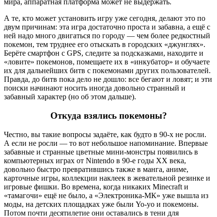
мира, аппаратная платформа может не выдержать.
А те, кто может установить игру уже сегодня, делают это по
двум причинам: эта игра достаточно проста и забавна, а ещё с
ней надо много двигаться по городу — чем более редкостный
покемон, тем труднее его отыскать в городских «джунглях».
Берёте смартфон с GPS, следите за подсказками, находите и
«ловите» покемонов, помещаете их в «инкубатор» и обучаете
их для дальнейших битв с покемонами других пользователей.
Правда, до битв пока дело не дошло: все бегают и ловят; и эти
поиски начинают носить иногда довольно странный и
забавный характер (но об этом дальше).
Откуда взялись покемоны?
Честно, вы такие вопросы задаёте, как будто в 90-х не росли.
А если не росли — то вот небольшое напоминание. Впервые
забавные и странные цветные мини-монстры появились в
компьютерных играх от Nintendo в 90-е годы ХХ века,
довольно быстро превратившись также в манга, аниме,
карточные игры, коллекции наклеек в жевательной резинке и
игровые фишки. Во времена, когда никаких Minecraft и
«тамагочи» ещё не было, а «Электроника-МК» уже вышла из
моды, на детских площадках уже были Yo-yo и покемоны.
Потом почти десятилетие они оставались в тени для