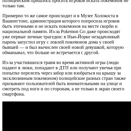
полицейским пришлось просить игроков искать покемонов не
только там.
Примерно то же самое происходит и в Музее Холокоста в
Вашингтоне, администрация которого попросила игроков
быть этичными и не искать покемонов на месте скорби и
национальной памяти. Из-за Pokemon Go даже происходят
уже первые личные трагедии: в Нью-Йорке незадачливый
парень запустил игру с ловлей покемонов дома у своей
бывшей — и был вычислен своей новой девушкой, которую
обманывал, что больше не встречается с другой.
Из-за участившихся травм во время активной игры (люди
падают в люки, попадают в ДТП или получают увечья при
попытке перелезть через забор или взобраться на крышу за
эксклюзивным покемоном) полицейские разных стран также
призывают пользователей быть внимательными на улице и
смотреть под ноги и по сторонам, а не только в экран своего
смартфона.