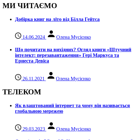
МИ ЧИТАЄМО
Добірка книг на літо від Білла Гейтса
14.06.2024
Олена Мусієнко
Що почитати на вихідних? Огляд книги «Штучний
інтелект: перезавантаження» Гері Маркуса та
Ернеста Девіса
26.11.2021
Олена Мусієнко
ТЕЛЕКОМ
Як влаштований інтернет та чому він називається
глобальною мережею
29.03.2023
Олена Мусієнко