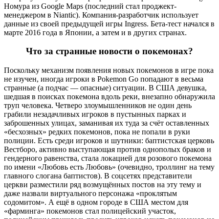
Номура из Google Maps (последний стал проджект-
менеджером в Niantic). Компания-разработчик использует
данные из своей предыдущей игры Ingress. Бета-тест начался в
марте 2016 года в Японии, а затем и в других странах.
Что за странные новости о покемонах?
Поскольку механизм появления новых покемонов в игре пока
не изучен, иногда игроки в Pokemon Go попадают в весьма
странные (а подчас — опасные) ситуации. В США девушка,
шедшая в поисках покемона вдоль реки, внезапно обнаружила
труп человека. Четверо злоумышленников не один день
грабили незадачливых игроков в пустынных парках и
заброшенных улицах, заманивая их туда за счёт оставленных
«бесхозных» редких покемонов, пока не попали в руки
полиции. Есть среди игроков и шутники: баптистская церковь
Вестборо, активно выступающая против однополых браков и
гендерного равенства, стала локацией для розового покемона
по имени «Любовь есть Любовь» (очевидно, троллинг на тему
главного слогана баптистов). В соцсетях представители
церкви разместили ряд возмущённых постов на эту тему и
даже назвали виртуального персонажа «проклятым
содомитом». А ещё в одном городе в США местом для
«фарминга» покемонов стал полицейский участок,