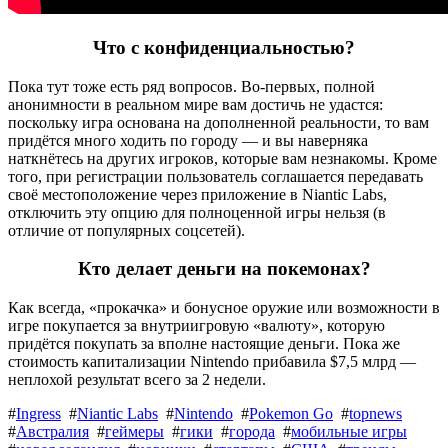
Что с конфиденциальностью?
Пока тут тоже есть ряд вопросов. Во-первых, полной
анонимности в реальном мире вам достичь не удастся:
поскольку игра основана на дополненной реальности, то вам
придётся много ходить по городу — и вы наверняка
наткнётесь на других игроков, которые вам незнакомы. Кроме
того, при регистрации пользователь соглашается передавать
своё местоположение через приложение в Niantic Labs,
отключить эту опцию для полноценной игры нельзя (в
отличие от популярных соцсетей).
Кто делает деньги на покемонах?
Как всегда, «прокачка» и бонусное оружие или возможности в
игре покупается за внутриигровую «валюту», которую
придётся покупать за вполне настоящие деньги. Пока же
стоимость капитализации Nintendo прибавила $7,5 млрд —
неплохой результат всего за 2 недели.
#
Ingress
#
Niantic Labs
#
Nintendo
#
Pokemon Go
#
topnews
#
Австралия
#
геймеры
#
гики
#
города
#
мобильные игры