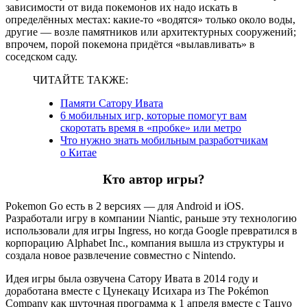
зависимости от вида покемонов их надо искать в
определённых местах: какие-то «водятся» только около воды,
другие — возле памятников или архитектурных сооружений;
впрочем, порой покемона придётся «вылавливать» в
соседском саду.
ЧИТАЙТЕ ТАКЖЕ:
Памяти Сатору Ивата
6 мобильных игр, которые помогут вам
скоротать время в «пробке» или метро
Что нужно знать мобильным разработчикам
о Китае
Кто автор игры?
Pokemon Go есть в 2 версиях — для Android и iOS.
Разработали игру в компании Niantic, раньше эту технологию
использовали для игры Ingress, но когда Google превратился в
корпорацию Alphabet Inc., компания вышла из структуры и
создала новое развлечение совместно с Nintendo.
Идея игры была озвучена Сатору Ивата в 2014 году и
доработана вместе с Цунекацу Исихара из The Pokémon
Company как шуточная программа к 1 апреля вместе с Тацуо