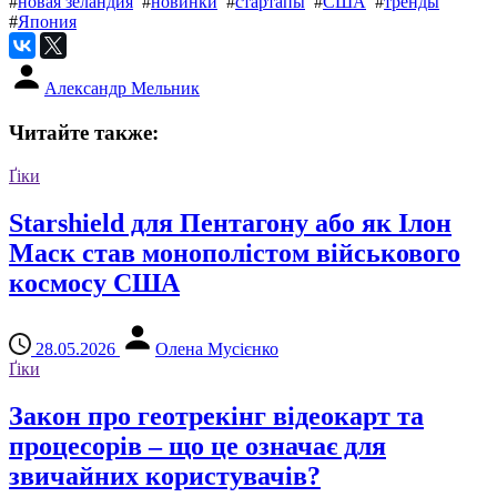
#
новая зеландия
#
новинки
#
стартапы
#
США
#
тренды
#
Япония
Александр Мельник
Читайте также:
Ґіки
Starshield для Пентагону або як Ілон
Маск став монополістом військового
космосу США
28.05.2026
Олена Мусієнко
Ґіки
Закон про геотрекінг відеокарт та
процесорів – що це означає для
звичайних користувачів?