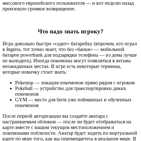
массового европейского пользователя — и вот неделю назад
произошло громкое возвращение.
Что надо знать игроку?
Игра довольно быстро «садит» батарейку (впрочем, кто играл
в Ingress, тот точно знает, что без «банки» — мобильной
батареи powerbank для подзарядки телефона — из дома лучше
не выходить). Иногда покемоны могут появляться в весьма
неожиданных местах. В игре есть некоторые термины,
которые новичку стоит знать:
Pokestop — локация покемонов прямо рядом с игроком
Pokeball — устройство для транспортировки диких
покемонов
GYM — место для битв уже пойманных и обученных
покемонов
После первой авторизации вы создаёте аватара с
настраиваемым обликом — после он будет отображаться на
карте вместе с вашим текущим местоположением и
покемонами поблизости. Аватар будет ходить по виртуальной
карте по мере того, как вы перемещаетесь в реальном мире. В