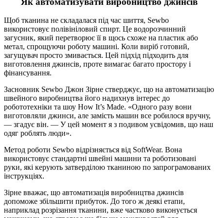
Як автоматизувати виробництво джинсів
Щоб тканина не складалася під час шиття, Sewbo
використовує полівініловий спирт. Це водорозчинний
загусник, який перетворює її в щось схоже на пластик або
метал, спрощуючи роботу машині. Коли виріб готовий,
загущувач просто змивається. Цей підхід підходить для
виготовлення джинсів, проте вимагає багато простору і
фінансування.
Засновник Sewbo Джон Зірне стверджує, що на автоматизацію
швейного виробництва його надихнув інтерес до
робототехніки та шоу How It’s Made. «Одного разу вони
виготовляли джинси, але замість машин все робилося вручну,
— згадує він. — У цей момент я з подивом усвідомив, що наш
одяг роблять люди».
Метод роботи Sewbo відрізняється від SoftWear. Вона
використовує стандартні швейні машини та роботизовані
руки, які керують затверділою тканиною по запрограмованих
інструкціях.
Зірне вважає, що автоматизація виробництва джинсів
допоможе збільшити прибуток. До того ж деякі етапи,
наприклад розрізання тканини, вже частково виконується