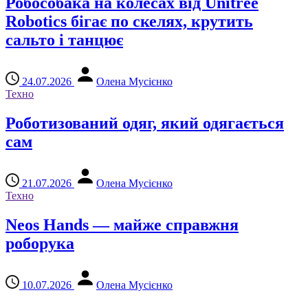
Робособака на колесах від Unitree
Robotics бігає по скелях, крутить
сальто і танцює
24.07.2026
Олена Мусієнко
Техно
Роботизований одяг, який одягається
сам
21.07.2026
Олена Мусієнко
Техно
Neos Hands — майже справжня
роборука
10.07.2026
Олена Мусієнко