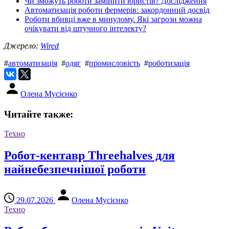
Чи зможуть роботи замінити юристів? Дослідження
Автоматизація роботи фермерів: закордонний досвід
Роботи вбивці вже в минулому. Які загрози можна
очікувати від штучного інтелекту?
Джерело:
Wired
#
автоматизація
#
одяг
#
промисловість
#
роботизація
Олена Мусієнко
Читайте также:
Техно
Робот-кентавр Threehalves для
найнебезпечнішої роботи
29.07.2026
Олена Мусієнко
Техно