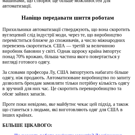
машинами, що створює ще більше можливостей для
автоматизації.
Навіщо передавати шиття роботам
Прихильники автоматизації стверджують, що вона скоротить
вуглецевий слід індустрії моди, через те, що виробництво
переміститься ближче до споживачів, а число міжнародних
перевезень скоротиться. США — третій за величиною
виробник бавовни у світі. Однак щороку країна імпортує
понад 70% врожаю, більша частина якого повертається у
вигляді готового одягу.
За словами професора Лу, США імпортують набагато більше
одягу, ніж продають. Автоматизоване виробництво по запиту
дозволить брендам замовляти тільки потрібну кількість одягу
в зручний для них час. Це скоротить перевиробництво та
обсяг зайвих запасів.
Проте поки невідомо, яке майбутнє чекає цей підхід, а також
що станеться з людьми, які виготовляють одяг для США в
інших країнах.
БІЛЬШЕ ЦІКАВОГО: