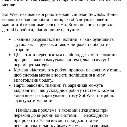
менше.
SoftWear називає свої роботизовані системи Sewbots. Вони
являють собою виробничі лінії, які об’єднують швейні
машини зі складними сенсорами. Компанія не розкриває
деталі їх роботи, відомо лише наступне.
Тканина розрізається на частини, з яких буде зшита
футболка, — рукава, а також лицьова та оборотна
сторони.
Ці частини переносяться на лінію, де замість людини
працює складна вакуумна система, яка розтягує і
переміщує матеріал.
Камери відстежують робочі процеси на кожному етапі,
щоб система могла вносити поліпшення в міру
виготовлення одягу.
Партії бавовни, тканини та барвників можуть
відрізнятися, що ускладнює роботу системи. Кожна
зміна вимагає коригування, тому SoftWear потрібно
адаптувати машини.
«Найбільша проблема, з якою ми зіткнулися при
переході до виробничої системи, — необхідність
працювати 24/7 на високій швидкості та не
перевищувати частку браку у 2%», — розповідає