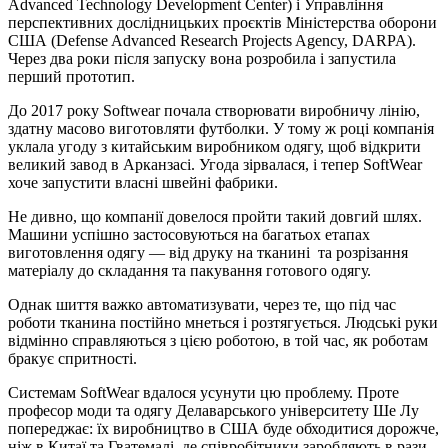
Advanced Technology Development Center) і Управління
перспективних дослідницьких проєктів Міністерства оборони
США (Defense Advanced Research Projects Agency, DARPA).
Через два роки після запуску вона розробила і запустила
перший прототип.
До 2017 року Softwear почала створювати виробничу лінію,
здатну масово виготовляти футболки. У тому ж році компанія
уклала угоду з китайським виробником одягу, щоб відкрити
великий завод в Арканзасі. Угода зірвалася, і тепер SoftWear
хоче запустити власні швейні фабрики.
Не дивно, що компанії довелося пройти такий довгий шлях.
Машини успішно застосовуються на багатьох етапах
виготовлення одягу — від друку на тканині та розрізання
матеріалу до складання та пакування готового одягу.
Однак шиття важко автоматизувати, через те, що під час
роботи тканина постійно мнеться і розтягується. Людські руки
відмінно справляються з цією роботою, в той час, як роботам
бракує спритності.
Системам SoftWear вдалося усунути цю проблему. Проте
професор моди та одягу Делаварського університету Ше Лу
попереджає: їх виробництво в США буде обходитися дорожче,
ніж в Китаї та Гватемалі, де співробітники заробляють в рази