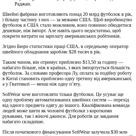
Раджан.
Швейні фабрики виготовляють понад 20 млрд футболок в рік,
і більшу частину з них — за межами США. Щоб виробництво
футболок в США стало можливим, воно повинно обходитися
дешевше, ніж імпорт. Але навіть цього недостатньо, щоб
покрити витрати на зарплату американських робітників.
Згідно Бюро статистики праці США, в середньому оператор
швейного обладнання заробляє $28 тисяч в рік.
Таким чином, він отримує приблизно $13,50 за годину —
набагато більше, ніж в країнах, з яких імпортується більшість
футболок. За словами професора Лу, оплата за подібну роботу
в Китаї становить приблизно одну третину від американської,
а у Гватемалі — менш ніж одну п’яту.
SoftWear хоче виготовляти тільки футболки. Це усуває ще
одну проблему автоматизованих швейних систем — перехід
від одного предмета одягу до іншого. Кваліфікована команда
людей може шити як чоловічі футболки з короткими
рукавами, так і жіночі джинси. Для роботів це завдання
набагато складніше.
Після початкового фінансування SoftWear залучила $30 млн