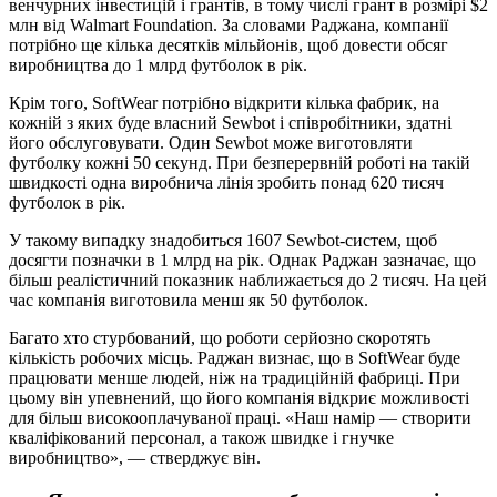
венчурних інвестицій і грантів, в тому числі грант в розмірі $2
млн від Walmart Foundation. За словами Раджана, компанії
потрібно ще кілька десятків мільйонів, щоб довести обсяг
виробництва до 1 млрд футболок в рік.
Крім того, SoftWear потрібно відкрити кілька фабрик, на
кожній з яких буде власний Sewbot і співробітники, здатні
його обслуговувати. Один Sewbot може виготовляти
футболку кожні 50 секунд. При безперервній роботі на такій
швидкості одна виробнича лінія зробить понад 620 тисяч
футболок в рік.
У такому випадку знадобиться 1607 Sewbot-систем, щоб
досягти позначки в 1 млрд на рік. Однак Раджан зазначає, що
більш реалістичний показник наближається до 2 тисяч. На цей
час компанія виготовила менш як 50 футболок.
Багато хто стурбований, що роботи серйозно скоротять
кількість робочих місць. Раджан визнає, що в SoftWear буде
працювати менше людей, ніж на традиційній фабриці. При
цьому він упевнений, що його компанія відкриє можливості
для більш високооплачуваної праці. «Наш намір — створити
кваліфікований персонал, а також швидке і гнучке
виробництво», — стверджує він.