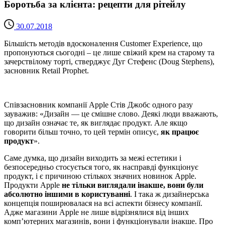
Боротьба за клієнта: рецепти для рітейлу
30.07.2018
Більшість методів вдосконалення Customer Experience, що
пропонуються сьогодні – це лише свіжий крем на старому та
зачерствілому торті, стверджує Дуг Стефенс (Doug Stephens),
засновник Retail Prophet.
Співзасновник компанії Apple Стів Джобс одного разу
зауважив: «Дизайн — це смішне слово. Деякі люди вважають,
що дизайн означає те, як виглядає продукт. Але якщо
говорити більш точно, то цей термін описує,
як працює
продукт
».
Саме думка, що дизайн виходить за межі естетики і
безпосередньо стосується того, як насправді функціонує
продукт, і є причиною стількох значних новинок Apple.
Продукти Apple
не тільки виглядали інакше, вони були
абсолютно іншими в користуванні
. І така ж дизайнерська
концепція поширювалася на всі аспекти бізнесу компанії.
Адже магазини Apple не лише відрізнялися від інших
комп’ютерних магазинів, вони і функціонували інакше. Про