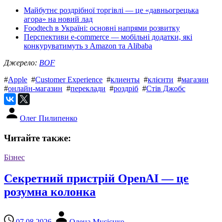
Майбутнє роздрібної торгівлі — це «давньогрецька
агора» на новий лад
Foodtech в Україні: основні напрями розвитку
Перспективи e-commerce — мобільні додатки, які
конкуруватимуть з Amazon та Alibaba
Джерело:
BOF
#
Apple
#
Customer Experience
#
клиенты
#
клієнти
#
магазин
#
онлайн-магазин
#
переклади
#
роздріб
#
Стів Джобс
Олег Пилипенко
Читайте также:
Бізнес
Секретний пристрій OpenAI — це
розумна колонка
07.08.2026
Олена Мусієнко