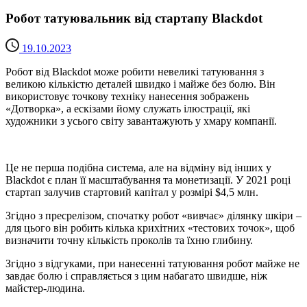
Робот татуювальник від стартапу Blackdot
19.10.2023
Робот від Blackdot може робити невеликі татуювання з
великою кількістю деталей швидко і майже без болю. Він
використовує точкову техніку нанесення зображень
«Дотворка», а ескізами йому служать ілюстрації, які
художники з усього світу завантажують у хмару компанії.
Це не перша подібна система, але на відміну від інших у
Blackdot є план її масштабування та монетизації. У 2021 році
стартап залучив стартовий капітал у розмірі $4,5 млн.
Згідно з пресрелізом, спочатку робот «вивчає» ділянку шкіри –
для цього він робить кілька крихітних «тестових точок», щоб
визначити точну кількість проколів та їхню глибину.
Згідно з відгуками, при нанесенні татуювання робот майже не
завдає болю і справляється з цим набагато швидше, ніж
майстер-людина.