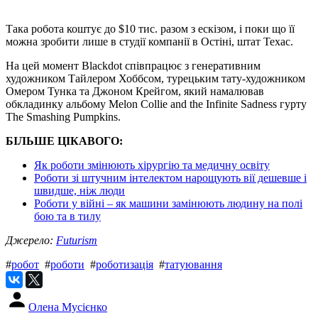
Така робота коштує до $10 тис. разом з ескізом, і поки що її
можна зробити лише в студії компанії в Остіні, штат Техас.
На цей момент Blackdot співпрацює з генеративним
художником Тайлером Хоббсом, турецьким тату-художником
Омером Тунка та Джоном Крейгом, який намалював
обкладинку альбому Melon Collie and the Infinite Sadness гурту
The Smashing Pumpkins.
БІЛЬШЕ ЦІКАВОГО:
Як роботи змінюють хірургію та медичну освіту
Роботи зі штучним інтелектом нарощують вії дешевше і
швидше, ніж люди
Роботи у війні – як машини замінюють людину на полі
бою та в тилу
Джерело:
Futurism
#
робот
#
роботи
#
роботизація
#
татуювання
Олена Мусієнко