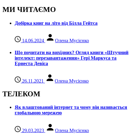
МИ ЧИТАЄМО
Добірка книг на літо від Білла Гейтса
14.06.2024
Олена Мусієнко
Що почитати на вихідних? Огляд книги «Штучний
інтелект: перезавантаження» Гері Маркуса та
Ернеста Девіса
26.11.2021
Олена Мусієнко
ТЕЛЕКОМ
Як влаштований інтернет та чому він називається
глобальною мережею
29.03.2023
Олена Мусієнко