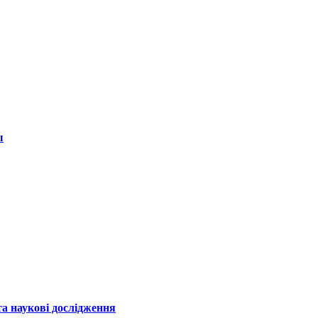
ы
а наукові дослідження