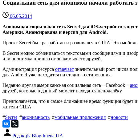
Социальная сеть для анонимов начала работать
06.05.2014
Анонимная социальная сеть Secret для iOS-устройств запус
Америки. Анонсирована и версия для Android.
Проект Secret был разработан и развивался в США. Это моби
В Secret можно обмениваться текстовыми сообщениями и изобр
или анонимка пришла от знакомых его друзей.
Администрация ресурса
отмечает
значительный рост числа поль
для Android уже находится на стадии тестирования.
Недавно другая американская социальная сеть – Facebook –
ано
друзей, которые в данный момент находятся неподалёку.
Предполагается, что в самое ближайшее время функция будет ин
жители США.
#
Secret
#
анонимность
#
мобильные приложения
#
новости
Редакція Blog Imena.UA