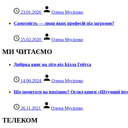
23.01.2026
Олена Мусієнко
Самотність — люди яких професій під загрозою?
25.02.2020
Олена Мусієнко
МИ ЧИТАЄМО
Добірка книг на літо від Білла Гейтса
14.06.2024
Олена Мусієнко
Що почитати на вихідних? Огляд книги «Штучний інте
26.11.2021
Олена Мусієнко
ТЕЛЕКОМ