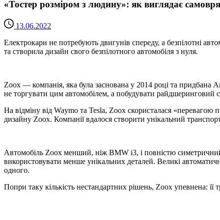
«Тостер розміром з людину»: як виглядає самовр
13.06.2022
Електрокари не потребують двигунів спереду, а безпілотні ав
та створила дизайн свого безпілотного автомобіля з нуля.
Zoox — компанія, яка була заснована у 2014 році та придбана A
не торгувати цим автомобілем, а побудувати райдшеринговий се
На відміну від Waymo та Tesla, Zoox скористалася «перевагою п
дизайну Zoox. Компанії вдалося створити унікальний транспортн
Автомобіль Zoox менший, ніж BMW i3, і повністю симетричний з
використовувати менше унікальних деталей. Великі автоматичні 
одного.
Попри таку кількість нестандартних рішень, Zoox упевнена: її