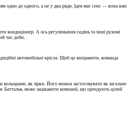
м один до одного, а не у два ряди. Ідея має сенс — вона вже
и кондиціонер. А ось регулювання сидінь та інші рухомі
ий час доби.
радиційні автомобільні крісла. Щоб це виправити, команда
ими кольорами, як зірки. Його можна застосовувати як загальне
кає Батталья, може зацікавити компанії, що орендують цілий