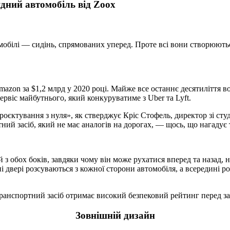
ядний автомобіль від Zoox
томобілі — сидінь, спрямованих уперед. Проте всі вони створюю
mazon за $1,2 млрд у 2020 році. Майже все останнє десятиліття в
рвіс майбутнього, який конкуруватиме з Uber та Lyft.
роєктування з нуля», як стверджує Кріс Стофель, директор зі ст
ий засіб, який не має аналогів на дорогах, — щось, що нагадує 
 обох боків, завдяки чому він може рухатися вперед та назад, н
двері розсуваються з кожної сторони автомобіля, а всередині ро
 транспортний засіб отримає високий безпековий рейтинг перед з
Зовнішній дизайн