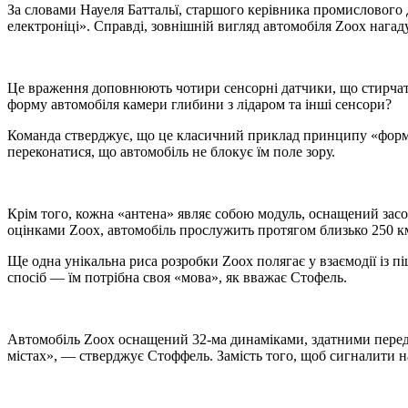
За словами Науеля Баттальї, старшого керівника промислового 
електроніці». Справді, зовнішній вигляд автомобіля Zoox нагад
Це враження доповнюють чотири сенсорні датчики, що стирчать
форму автомобіля камери глибини з лідаром та інші сенсори?
Команда стверджує, що це класичний приклад принципу «форма 
переконатися, що автомобіль не блокує їм поле зору.
Крім того, кожна «антена» являє собою модуль, оснащений засо
оцінками Zoox, автомобіль прослужить протягом близько 250 км,
Ще одна унікальна риса розробки Zoox полягає у взаємодії із 
спосіб — їм потрібна своя «мова», як вважає Стофель.
Автомобіль Zoox оснащений 32-ма динаміками, здатними передав
містах», — стверджує Стоффель. Замість того, щоб сигналити на