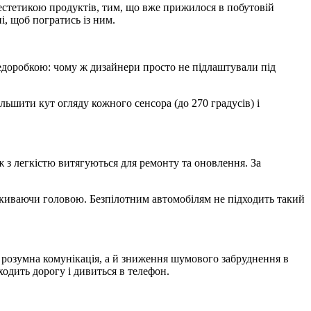
«естетикою продуктів, тим, що вже прижилося в побутовій
і, щоб погратись із ним.
едоробкою: чому ж дизайнери просто не підлаштували під
шити кут огляду кожного сенсора (до 270 градусів) і
 з легкістю витягуються для ремонту та оновлення. За
а киваючи головою. Безпілотним автомобілям не підходить такий
и розумна комунікація, а й зниження шумового забруднення в
ходить дорогу і дивиться в телефон.