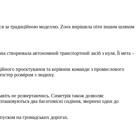
ться за традиційною моделлю. Zoox вирішила піти іншим шляхом
она створювала автономний транспортний засіб з нуля. Її мета –
удійного проєктування та керівник команди з промислового
тостер розміром з людину.
авіть не розвертаючись. Симетрія також дозволяє
зташовуються два багатомісні сидіння, звернені один до
апуском на громадських дорогах.