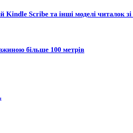
indle Scribe та інші моделі читалок зі
овжиною більше 100 метрів
ы