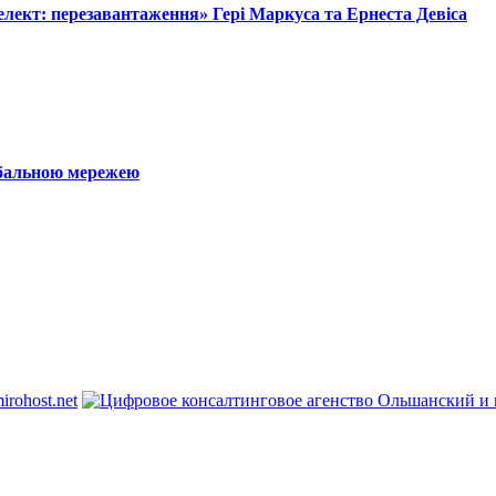
лект: перезавантаження» Гері Маркуса та Ернеста Девіса
обальною мережею