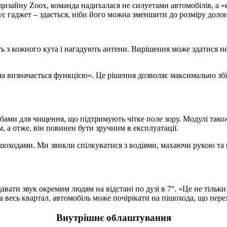
дизайну Zoox, команда надихалася не силуетами автомобілів, а 
ує гаджет – здається, ніби його можна зменшити до розміру долон
 з кожного кута і нагадують антени. Вирішення може здатися н
визначається функцією». Це рішення дозволяє максимально збіль
бами для чищення, що підтримують чітке поле зору. Модулі також
 а отже, він повинен бути зручним в експлуатації.
пішоходами. Ми звикли спілкуватися з водіями, махаючи рукою т
ати звук окремим людям на відстані по дузі в 7°. «Це не тільк
 весь квартал, автомобіль може почірікати на пішохода, що пере
Внутрішнє облаштування