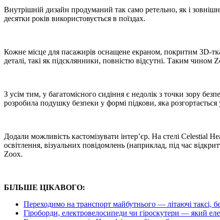
Внутрішній дизайн продуманий так само ретельно, як і зовнішні
десятки років використовується в поїздах.
Кожне місце для пасажирів оснащене екраном, покритим 3D-тка
деталі, такі як підсклянники, повністю відсутні. Таким чином Z
З усім тим, у багатомісного сидіння є недолік з точки зору без
розробила подушку безпеки у формі підкови, яка розгортається у 
Додали можливість кастомізувати інтер’єр. На стелі Celestial H
освітлення, візуальних повідомлень (наприклад, під час відкрит
Zoox.
БІЛЬШЕ ЦІКАВОГО:
Переходимо на транспорт майбутнього — літаючі таксі, без
Гіроборди, електровелосипеди чи гіроскутери — який ел