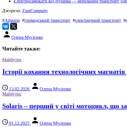
Електросамокати від Hyundai — мобільний транспорт для
Джерело:
FastCompany
#
Amazon
#
громадський транспорт
#
електричний транспорт
#
Олена Мусієнко
Читайте также:
Майбутнє
Історії кохання технологічних магнатів 
13.02.2026
Олена Мусієнко
Майбутнє
Solaris – перший у світі мотоцикл, що 
01.12.2025
Олена Мусієнко