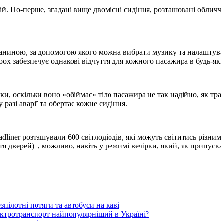
й. По-перше, згадані вище двомісні сидіння, розташовані обличчя
ниною, за допомогою якого можна вибрати музику та налаштуват
oox забезпечує однакові відчуття для кожного пасажира в будь-як
пеки, оскільки воно «обіймає» тіло пасажира не так надійно, як т
разі аварії та обертає кожне сидіння.
eadliner розташували 600 світлодіодів, які можуть світитись різн
тя дверей) і, можливо, навіть у режимі вечірки, який, як припус
пілотні потяги та автобуси на каві
ектротранспорт найпопулярніший в Україні?