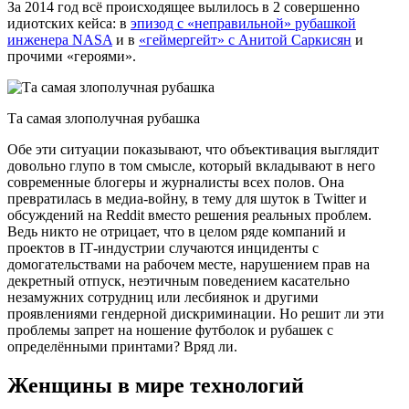
За 2014 год всё происходящее вылилось в 2 совершенно
идиотских кейса: в
эпизод с «неправильной» рубашкой
инженера NASA
и в
«геймергейт» с Анитой Саркисян
и
прочими «героями».
Та самая злополучная рубашка
Обе эти ситуации показывают, что объективация выглядит
довольно глупо в том смысле, который вкладывают в него
современные блогеры и журналисты всех полов. Она
превратилась в медиа-войну, в тему для шуток в Twitter и
обсуждений на Reddit вместо решения реальных проблем.
Ведь никто не отрицает, что в целом ряде компаний и
проектов в ІТ-индустрии случаются инциденты с
домогательствами на рабочем месте, нарушением прав на
декретный отпуск, неэтичным поведением касательно
незамужних сотрудниц или лесбиянок и другими
проявлениями гендерной дискриминации. Но решит ли эти
проблемы запрет на ношение футболок и рубашек с
определёнными принтами? Вряд ли.
Женщины в мире технологий