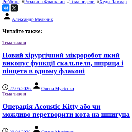
Роббинс
#
Розалина Франклин
#
Тема недели
#
Хеди Ламмар
Александр Мельник
Читайте также:
Тема тижня
Новий хірургічний мікроробот який
виконує функції скальпеля, шприца і
пінцета в одному флаконі
27.05.2026
Олена Мусієнко
Тема тижня
Операція Acoustic Kitty або чи
можливо перетворити кота на шпигуна