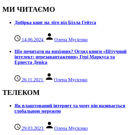
МИ ЧИТАЄМО
Добірка книг на літо від Білла Гейтса
14.06.2024
Олена Мусієнко
Що почитати на вихідних? Огляд книги «Штучний
інтелект: перезавантаження» Гері Маркуса та
Ернеста Девіса
26.11.2021
Олена Мусієнко
ТЕЛЕКОМ
Як влаштований інтернет та чому він називається
глобальною мережею
29.03.2023
Олена Мусієнко