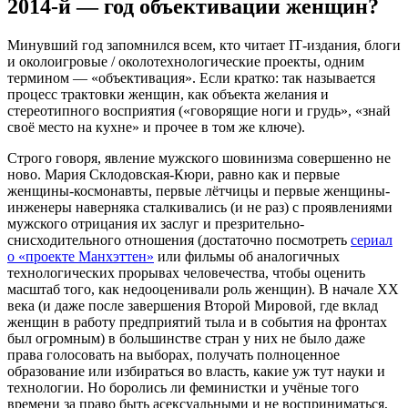
2014-й — год объективации женщин?
Минувший год запомнился всем, кто читает ІТ-издания, блоги
и околоигровые / околотехнологические проекты, одним
термином — «объективация». Если кратко: так называется
процесс трактовки женщин, как объекта желания и
стереотипного восприятия («говорящие ноги и грудь», «знай
своё место на кухне» и прочее в том же ключе).
Строго говоря, явление мужского шовинизма совершенно не
ново. Мария Склодовская-Кюри, равно как и первые
женщины-космонавты, первые лётчицы и первые женщины-
инженеры наверняка сталкивались (и не раз) с проявлениями
мужского отрицания их заслуг и презрительно-
снисходительного отношения (достаточно посмотреть
сериал
о «проекте Манхэттен»
или фильмы об аналогичных
технологических прорывах человечества, чтобы оценить
масштаб того, как недооценивали роль женщин). В начале ХХ
века (и даже после завершения Второй Мировой, где вклад
женщин в работу предприятий тыла и в события на фронтах
был огромным) в большинстве стран у них не было даже
права голосовать на выборах, получать полноценное
образование или избираться во власть, какие уж тут науки и
технологии. Но боролись ли феминистки и учёные того
времени за право быть асексуальными и не восприниматься,