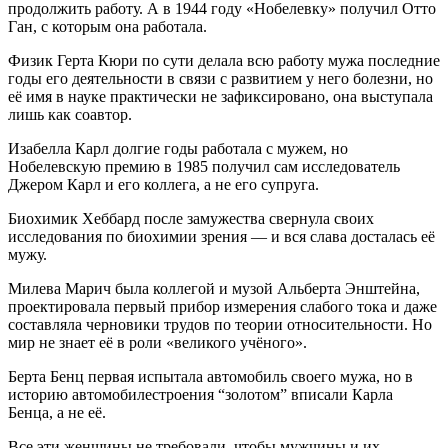
продолжить работу. А в 1944 году «Нобелевку» получил Отто
Ган, с которым она работала.
Физик Герта Кюри по сути делала всю работу мужа последние
годы его деятельности в связи с развитием у него болезни, но
её имя в науке практически не зафиксировано, она выступала
лишь как соавтор.
Изабелла Карл долгие годы работала с мужем, но
Нобелевскую премию в 1985 получил сам исследователь
Джером Карл и его коллега, а не его супруга.
Биохимик Хеббард после замужества свернула своих
исследования по биохимии зрения — и вся слава досталась её
мужу.
Милева Марич была коллегой и музой Альберта Энштейна,
проектировала первый прибор измерения слабого тока и даже
составляла черновики трудов по теории относительности. Но
мир не знает её в роли «великого учёного».
Берта Бенц первая испытала автомобиль своего мужа, но в
историю автомобилестроения “золотом” вписали Карла
Бенца, а не её.
Все эти женщины не требовали, чтобы мужчины и их