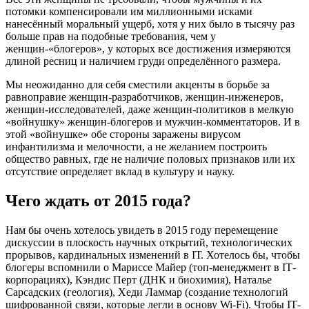
потомки компенсировали им миллионными исками
нанесённый моральный ущерб, хотя у них было в тысячу раз
больше прав на подобные требования, чем у
женщин-«блогеров», у которых все достижения измеряются
длиной ресниц и наличием груди определённого размера.
Мы неожиданно для себя сместили акценты в борьбе за
равноправие женщин-разработчиков, женщин-инженеров,
женщин-исследователей, даже женщин-политиков в мелкую
«войнушку» женщин-блогеров и мужчин-комментаторов. И в
этой «войнушке» обе стороны заражены вирусом
инфантилизма и мелочности, а не желанием построить
общество равных, где не наличие половых признаков или их
отсутствие определяет вклад в культуру и науку.
Чего ждать от 2015 года?
Нам бы очень хотелось увидеть в 2015 году перемещение
дискуссии в плоскость научных открытий, технологических
прорывов, кардинальных изменений в ІТ. Хотелось бы, чтобы
блогеры вспомнили о Мариссе Майер (топ-менеджмент в ІТ-
корпорациях), Кэндис Перт (ДНК и биохимия), Наталье
Сарсадских (геология), Хеди Ламмар (создание технологий
шифрованной связи, которые легли в основу Wi-Fi). Чтобы ІТ-