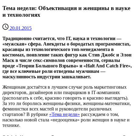
Тема недели: Объективация и женщины в науке
и технологиях
20.01.2015
Традиционно считается, что ІТ, наука и технологии —
«мужская» сфера. Анекдоты о бородатых программистах,
красавцы из технологического топ-менеджмента в
костюмах, появление таких фигур как Стив Джобс и Элон
Маск в числе секс-символов современности, сериалы
вроде «Теории Большого Взрыва» и «Halt And Catch Fire»,
где все ключевые роли отведены мужчинам —
маскулинность индустрии зашкаливает.
Женщинам достаётся в лучшем случае роль маркетинговых
директоров, дизайнеров или пиарщиков в ІТ-компаниях
(располагать к себе, красиво говорить и красиво выглядеть).
За это ли боролись женщины-физики, женщины-математики,
феминистки всех мастей и руководители различных
стартапов? В рубрике
«Тема недели»
рассуждаем о том,
насколько новой стала «недооценка» роли женщин в науке и
технике.