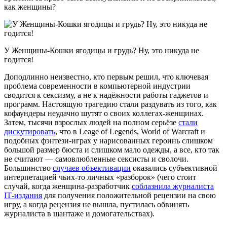
как женщины?
У Женщины-Кошки ягодицы и грудь? Ну, это никуда не
годится!
Доподлинно неизвестно, кто первым решил, что ключевая
проблема современности в компьютерной индустрии
сводится к сексизму, а не к надёжности работы гаджетов и
программ. Настоящую трагедию стали раздувать из того, как
кофаундеры неудачно шутят о своих коллегах-женщинах.
Затем, тысячи взрослых людей на полном серьёзе
стали
дискутировать
, что в Leage of Legends, World of Warcraft и
подобных фэнтези-играх у нарисованных героинь слишком
большой размер бюста и слишком мало одежды, а все, кто так
не считают — самовлюбленные сексисты и сволочи.
Большинство
случаев объективации
оказались субъективной
интерпетацией чьих-то личных «разборок» (чего стоит
случай, когда женщина-разработчик
соблазнила журналиста
ІТ-издания
для получения положительной рецензии на свою
игру, а когда рецензия не вышла, пустилась обвинять
журналиста в шантаже и домогательствах).