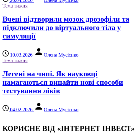
20.04.2026
Олена Мусієнко
Тема тижня
Вчені відтворили мозок дрозофіли та
підключили до віртуального тіла у
симуляції
10.03.2026
Олена Мусієнко
Тема тижня
Легені на чипі. Як науковці
намагаються винайти нові способи
тестування ліків
04.02.2026
Олена Мусієнко
КОРИСНЕ ВІД «ІНТЕРНЕТ ІНВЕСТ»