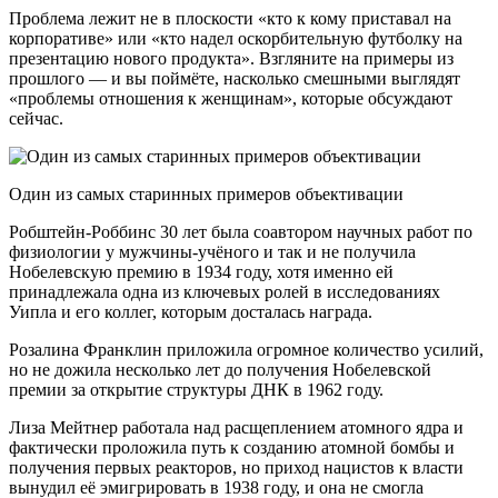
Проблема лежит не в плоскости «кто к кому приставал на
корпоративе» или «кто надел оскорбительную футболку на
презентацию нового продукта». Взгляните на примеры из
прошлого — и вы поймёте, насколько смешными выглядят
«проблемы отношения к женщинам», которые обсуждают
сейчас.
Один из самых старинных примеров объективации
Робштейн-Роббинс 30 лет была соавтором научных работ по
физиологии у мужчины-учёного и так и не получила
Нобелевскую премию в 1934 году, хотя именно ей
принадлежала одна из ключевых ролей в исследованиях
Уипла и его коллег, которым досталась награда.
Розалина Франклин приложила огромное количество усилий,
но не дожила несколько лет до получения Нобелевской
премии за открытие структуры ДНК в 1962 году.
Лиза Мейтнер работала над расщеплением атомного ядра и
фактически проложила путь к созданию атомной бомбы и
получения первых реакторов, но приход нацистов к власти
вынудил её эмигрировать в 1938 году, и она не смогла