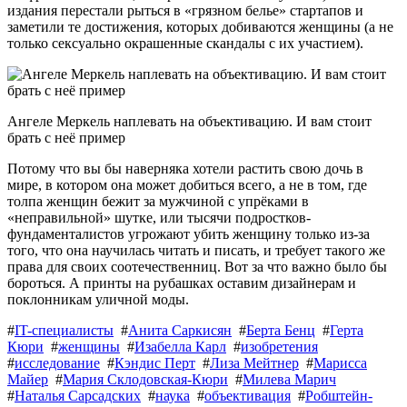
издания перестали рыться в «грязном белье» стартапов и
заметили те достижения, которых добиваются женщины (а не
только сексуально окрашенные скандалы с их участием).
Ангеле Меркель наплевать на объективацию. И вам стоит
брать с неё пример
Потому что вы бы наверняка хотели растить свою дочь в
мире, в котором она может добиться всего, а не в том, где
толпа женщин бежит за мужчиной с упрёками в
«неправильной» шутке, или тысячи подростков-
фундаменталистов угрожают убить женщину только из-за
того, что она научилась читать и писать, и требует такого же
права для своих соотечественниц. Вот за что важно было бы
бороться. А принты на рубашках оставим дизайнерам и
поклонникам уличной моды.
#
IT-специалисты
#
Анита Саркисян
#
Берта Бенц
#
Герта
Кюри
#
женщины
#
Изабелла Карл
#
изобретения
#
исследование
#
Кэндис Перт
#
Лиза Мейтнер
#
Марисса
Майер
#
Мария Склодовская-Кюри
#
Милева Марич
#
Наталья Сарсадских
#
наука
#
объективация
#
Робштейн-