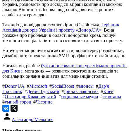
Україні, розповість про досвід співпраці компанії із міською
владою Вінниці та Львова щодо побудови електронних
сервісів для громадян.
Також із доповіддю виступить Ірина Славінська,
керівник
Асоціації донорів України і проекту «Донор.UA»
. Вона
розкаже про проблеми в області донорства крові, пошук
технічних спеціалістів та співзасновника для свого проекту.
На зустріч запрошуються активісти, волонтери, розробники,
дизайнери та представники ЗМІ і профільних онлайн-видань.
Нагадаємо, раніше
було анонсовано конкурс міських проектів
для Києва
, мета яких — розвиток електронних сервісів та
соціальних онлайн-ініціатив для мешканців столиці.
#
Donor.UA
#
Microsoft
#
SocialBoost
#
анонсы
#
Дар'я
Просяник
#
Денис Гурський
#
Ірина Славінська
#
Киев
#
Олександр Краковецький
#
социальные медиа
#
стартапы
#
умный город
#
Часопис
Александр Мельник