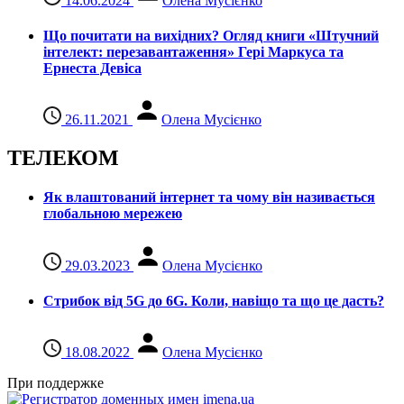
14.06.2024
Олена Мусієнко
Що почитати на вихідних? Огляд книги «Штучний
інтелект: перезавантаження» Гері Маркуса та
Ернеста Девіса
26.11.2021
Олена Мусієнко
ТЕЛЕКОМ
Як влаштований інтернет та чому він називається
глобальною мережею
29.03.2023
Олена Мусієнко
Стрибок від 5G до 6G. Коли, навіщо та що це даcть?
18.08.2022
Олена Мусієнко
При поддержке