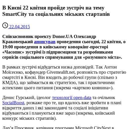
В Києві 22 квітня пройде зустріч на тему
SmartCity та соціальних міських стартапів
22.04.2015
Співзасновник проекту Donor.UA Олександр
Краковецький
анонсував
проведення сьогодні, 22 квітня, о
19:00 проведення в київському коворкінг-просторі
«Часопис» зустрічі із підприємцями та розробниками
сервісів соціального спрямування для «розумного міста».
В рамках зустрічі відбудеться низка доповідей. Так Антон
Моїсеєнко, кофаундер Givemealift.net, розповість про стратегію
смартсіті в Києві. Він входить до робочої групи (спільно з
КМДА), що займається як стратегією, так і практичними
аспектами цього питання (зокрема «карткою киянина»).
Денис Гурський, ідеолог
технології open-data
та очільник
SocialBoost
, розкаже про те, що вдалось вже зробити в плані
відкриття даних і які законодавчі та соціалі ініціативи
відбуваються і плануються вже зараз (зокрема, київський
конкурс міських стратапів).
Дар’я Просяник, керівник програми Microsoft CityNext в