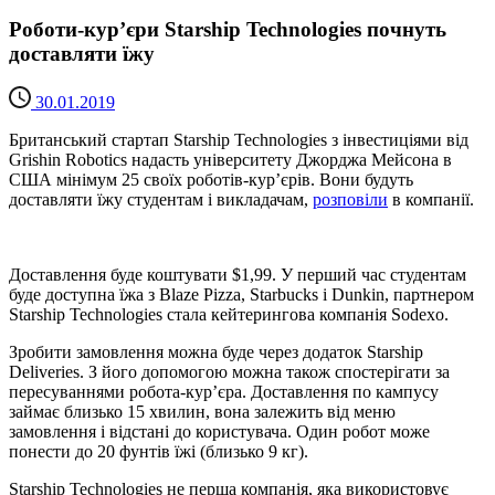
Роботи-кур’єри Starship Technologies почнуть
доставляти їжу
30.01.2019
Британський стартап Starship Technologies з інвестиціями від
Grishin Robotics надасть університету Джорджа
Мейсона
в
США мінімум 25 своїх роботів-кур’єрів. Вони будуть
доставляти їжу студентам і викладачам,
розповіли
в компанії.
Доставлення буде коштувати $1,99. У перший час студентам
буде доступна їжа з Blaze Pizza, Starbucks і Dunkin, партнером
Starship Technologies стала кейтерингова компанія Sodexo.
Зробити замовлення можна буде через додаток Starship
Deliveries. З його допомогою можна також спостерігати за
пересуваннями робота-кур’єра. Доставлення по кампусу
займає близько 15 хвилин, вона залежить від меню
замовлення і відстані до користувача. Один робот може
понести до 20 фунтів їжі (близько 9 кг).
Starship Technologies не перша компанія, яка використовує