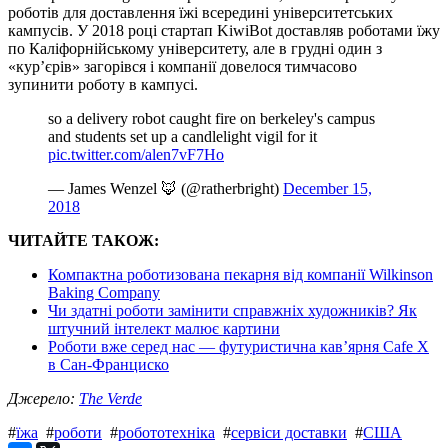
роботів для доставлення їжі всередині університетських
кампусів. У 2018 році стартап KiwiBot доставляв роботами їжу
по Каліфорнійському університету, але в грудні один з
«кур’єрів» загорівся і компанії довелося тимчасово
зупинити роботу в кампусі.
so a delivery robot caught fire on berkeley's campus
and students set up a candlelight vigil for it
pic.twitter.com/alen7vF7Ho
— James Wenzel 🦊 (@ratherbright)
December 15,
2018
ЧИТАЙТЕ ТАКОЖ:
Компактна роботизована пекарня від компанії Wilkinson
Baking Company
Чи здатні роботи замінити справжніх художників? Як
штучний інтелект малює картини
Роботи вже серед нас — футуристична кав’ярня Cafe X
в Сан-Франциско
Джерело:
The Verde
#
їжа
#
роботи
#
робототехніка
#
сервіси доставки
#
США