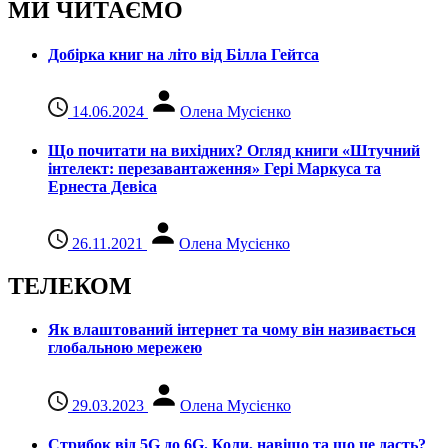
МИ ЧИТАЄМО
Добірка книг на літо від Білла Гейтса
14.06.2024
Олена Мусієнко
Що почитати на вихідних? Огляд книги «Штучний
інтелект: перезавантаження» Гері Маркуса та
Ернеста Девіса
26.11.2021
Олена Мусієнко
ТЕЛЕКОМ
Як влаштований інтернет та чому він називається
глобальною мережею
29.03.2023
Олена Мусієнко
Стрибок від 5G до 6G. Коли, навіщо та що це даcть?