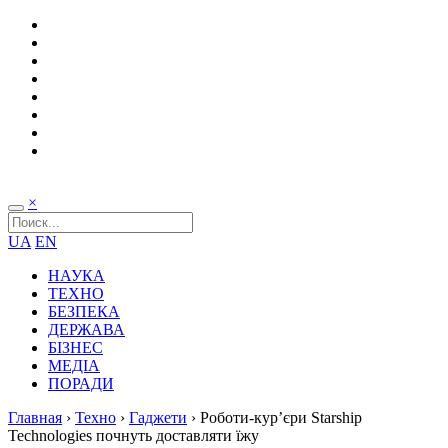
×
UA
EN
НАУКА
ТЕХНО
БЕЗПЕКА
ДЕРЖАВА
БІЗНЕС
МЕДІА
ПОРАДИ
Главная
›
Техно
›
Гаджети
›
Роботи-кур’єри Starship
Technologies почнуть доставляти їжу