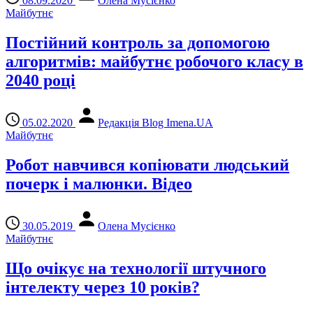
08.09.2020
Олена Мусієнко
Майбутнє
Постійний контроль за допомогою
алгоритмів: майбутнє робочого класу в
2040 році
05.02.2020
Редакція Blog Imena.UA
Майбутнє
Робот навчився копіювати людський
почерк і малюнки. Відео
30.05.2019
Олена Мусієнко
Майбутнє
Що очікує на технології штучного
інтелекту через 10 років?