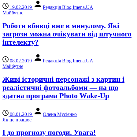
19.02.2019
Редакція Blog Imena.UA
Майбутнє
Роботи вбивці вже в минулому. Які
загрози можна очікувати від штучного
інтелекту?
08.02.2019
Редакція Blog Imena.UA
Майбутнє
Живі історичні персонажі з картин і
реалістичні фотоальбоми — на що
здатна програма Photo Wake-Up
08.01.2019
Олена Мусієнко
Як це працює
І до прогнозу погоди. Увага!