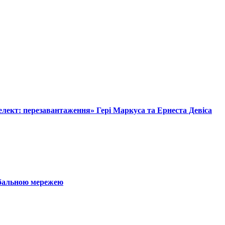
лект: перезавантаження» Гері Маркуса та Ернеста Девіса
обальною мережею