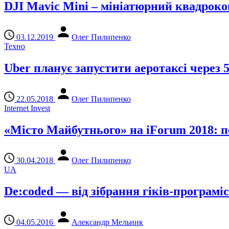
DJI Mavic Mini – мініатюрний квадроко
03.12.2019
Олег Пилипенко
Техно
Uber планує запустити аеротаксі через 
22.05.2018
Олег Пилипенко
Internet Invest
«Місто Майбутнього» на iForum 2018: п
30.04.2018
Олег Пилипенко
UA
De:coded — від зібрання гіків-програмі
04.05.2016
Александр Мельник