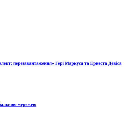
лект: перезавантаження» Гері Маркуса та Ернеста Девіса
обальною мережею