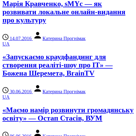
Марія Кравченко, sMYc — як
розвивати локальне онлайн-видання
про культуру
14.07.2016
Катерина Прогнімак
UA
«Запускаємо краудфандинг для
створення реаліті-шоу про IT» —
Божена Шеремета, BrainTV
30.06.2016
Катерина Прогнімак
UA
«Маємо намір розвинути громадянську
освіту» — Остап Стасів, ВУМ