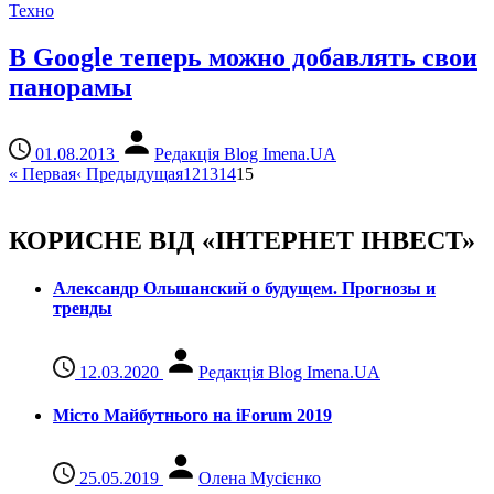
Техно
В Google теперь можно добавлять свои
панорамы
01.08.2013
Редакція Blog Imena.UA
«
Первая
‹
Предыдущая
12
13
14
15
КОРИСНЕ ВІД «ІНТЕРНЕТ ІНВЕСТ»
Александр Ольшанский о будущем. Прогнозы и
тренды
12.03.2020
Редакція Blog Imena.UA
Місто Майбутнього на iForum 2019
25.05.2019
Олена Мусієнко