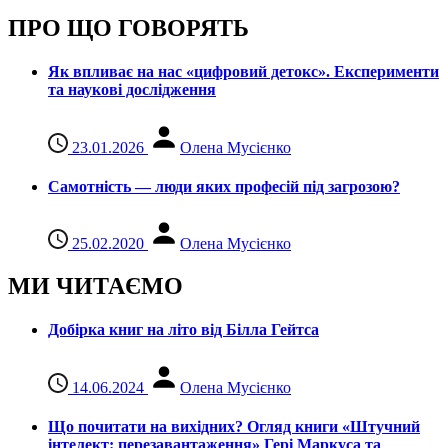
ПРО ЩО ГОВОРЯТЬ
Як впливає на нас «цифровий детокс». Експерименти
та наукові дослідження
23.01.2026
Олена Мусієнко
Самотність — люди яких професій під загрозою?
25.02.2020
Олена Мусієнко
МИ ЧИТАЄМО
Добірка книг на літо від Білла Гейтса
14.06.2024
Олена Мусієнко
Що почитати на вихідних? Огляд книги «Штучний
інтелект: перезавантаження» Гері Маркуса та