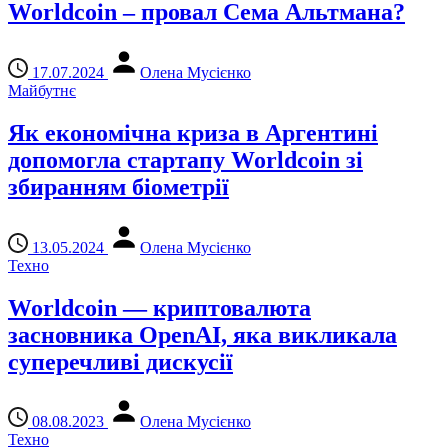
Worldcoin – провал Сема Альтмана?
17.07.2024
Олена Мусієнко
Майбутнє
Як економічна криза в Аргентині
допомогла стартапу Worldcoin зі
збиранням біометрії
13.05.2024
Олена Мусієнко
Техно
Worldcoin — криптовалюта
засновника OpenAI, яка викликала
суперечливі дискусії
08.08.2023
Олена Мусієнко
Техно