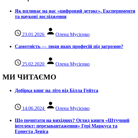
Як впливає на нас «цифровий детокс». Експерименти
та наукові дослідження
23.01.2026
Олена Мусієнко
Самотність — люди яких професій під загрозою?
25.02.2020
Олена Мусієнко
МИ ЧИТАЄМО
Добірка книг на літо від Білла Гейтса
14.06.2024
Олена Мусієнко
Що почитати на вихідних? Огляд книги «Штучний
інтелект: перезавантаження» Гері Маркуса та
Ернеста Девіса