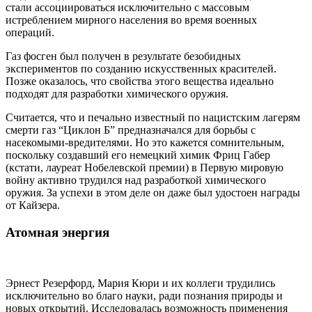
стали ассоциироваться исключительно с массовым
истреблением мирного населения во время военных
операций.
Газ фосген был получен в результате безобидных
экспериментов по созданию искусственных красителей.
Позже оказалось, что свойства этого вещества идеально
подходят для разработки химического оружия.
Считается, что и печально известный по нацистским лагерям
смерти газ “Циклон Б” предназначался для борьбы с
насекомыми-вредителями. Но это кажется сомнительным,
поскольку создавший его немецкий химик Фриц Габер
(кстати, лауреат Нобелевской премии) в Первую мировую
войну активно трудился над разработкой химического
оружия. За успехи в этом деле он даже был удостоен награды
от Кайзера.
Атомная энергия
Эрнест Резерфорд, Мария Кюри и их коллеги трудились
исключительно во благо науки, ради познания природы и
новых открытий. Исследовалась возможность применения