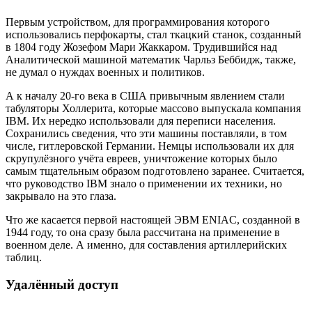
Первым устройством, для программирования которого
использовались перфокарты, стал ткацкий станок, созданный
в 1804 году Жозефом Мари Жаккаром. Трудившийся над
Аналитической машиной математик Чарльз Беббидж, также,
не думал о нуждах военных и политиков.
А к началу 20-го века в США привычным явлением стали
табуляторы Холлерита, которые массово выпускала компания
IBM. Их нередко использовали для переписи населения.
Сохранились сведения, что эти машины поставляли, в том
числе, гитлеровской Германии. Немцы использовали их для
скрупулёзного учёта евреев, уничтожение которых было
самым тщательным образом подготовлено заранее. Считается,
что руководство IBM знало о применении их техники, но
закрывало на это глаза.
Что же касается первой настоящей ЭВМ ENIAC, созданной в
1944 году, то она сразу была рассчитана на применение в
военном деле. А именно, для составления артиллерийских
таблиц.
Удалённый доступ