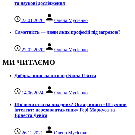
та наукові дослідження
23.01.2026
Олена Мусієнко
Самотність — люди яких професій під загрозою?
25.02.2020
Олена Мусієнко
МИ ЧИТАЄМО
Добірка книг на літо від Білла Гейтса
14.06.2024
Олена Мусієнко
Що почитати на вихідних? Огляд книги «Штучний
інтелект: перезавантаження» Гері Маркуса та
Ернеста Девіса
26.11.2021
Олена Мусієнко