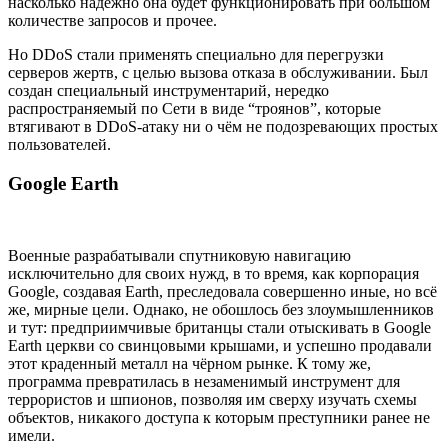
насколько надёжно она будет функционировать при большом
количестве запросов и прочее.
Но DDoS стали применять специально для перегрузки
серверов жертв, с целью вызова отказа в обслуживании. Был
создан специальный инструментарий, нередко
распространяемый по Сети в виде “троянов”, которые
втягивают в DDoS-атаку ни о чём не подозревающих простых
пользователей.
Google Earth
Военные разрабатывали спутниковую навигацию
исключительно для своих нужд, в то время, как корпорация
Google, создавая Earth, преследовала совершенно иные, но всё
же, мирные цели. Однако, не обошлось без злоумышленников
и тут: предприимчивые британцы стали отыскивать в Google
Earth церкви со свинцовыми крышами, и успешно продавали
этот краденный металл на чёрном рынке. К тому же,
программа превратилась в незаменимый инструмент для
террористов и шпионов, позволяя им сверху изучать схемы
объектов, никакого доступа к которым преступники ранее не
имели.