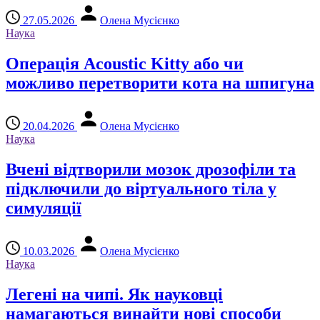
27.05.2026
Олена Мусієнко
Наука
Операція Acoustic Kitty або чи
можливо перетворити кота на шпигуна
20.04.2026
Олена Мусієнко
Наука
Вчені відтворили мозок дрозофіли та
підключили до віртуального тіла у
симуляції
10.03.2026
Олена Мусієнко
Наука
Легені на чипі. Як науковці
намагаються винайти нові способи