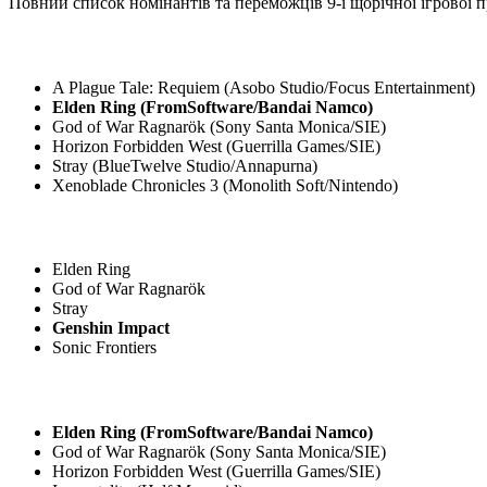
Повний список номінантів та переможців 9-ї щорічної ігрової п
A Plague Tale: Requiem (Asobo Studio/Focus Entertainment)
Elden Ring (FromSoftware/Bandai Namco)
God of War Ragnarök (Sony Santa Monica/SIE)
Horizon Forbidden West (Guerrilla Games/SIE)
Stray (BlueTwelve Studio/Annapurna)
Xenoblade Chronicles 3 (Monolith Soft/Nintendo)
Elden Ring
God of War Ragnarök
Stray
Genshin Impact
Sonic Frontiers
Elden Ring (FromSoftware/Bandai Namco)
God of War Ragnarök (Sony Santa Monica/SIE)
Horizon Forbidden West (Guerrilla Games/SIE)