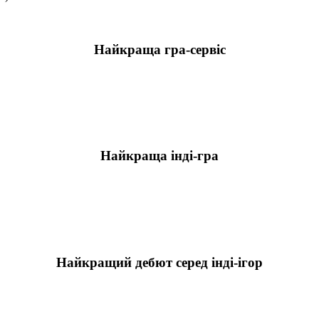
Найкраща гра-сервіс
Найкраща інді-гра
Найкращий дебют серед інді-ігор