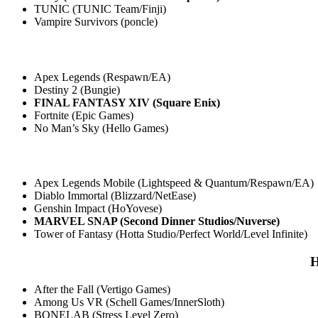
TUNIC (TUNIC Team/Finji)
Vampire Survivors (poncle)
Apex Legends (Respawn/EA)
Destiny 2 (Bungie)
FINAL FANTASY XIV (Square Enix)
Fortnite (Epic Games)
No Man’s Sky (Hello Games)
Apex Legends Mobile (Lightspeed & Quantum/Respawn/EA)
Diablo Immortal (Blizzard/NetEase)
Genshin Impact (HoYovese)
MARVEL SNAP (Second Dinner Studios/Nuverse)
Tower of Fantasy (Hotta Studio/Perfect World/Level Infinite)
Н
After the Fall (Vertigo Games)
Among Us VR (Schell Games/InnerSloth)
BONELAB (Stress Level Zero)