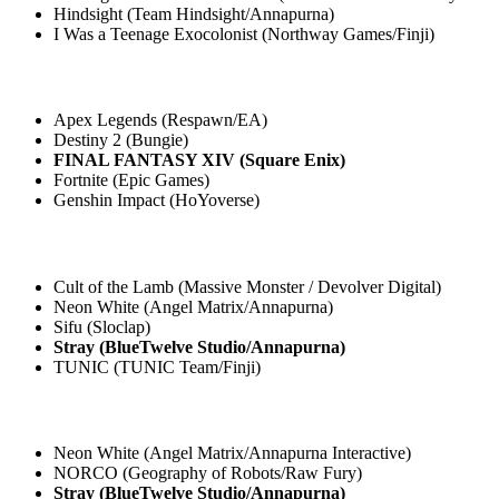
Hindsight (Team Hindsight/Annapurna)
I Was a Teenage Exocolonist (Northway Games/Finji)
Apex Legends (Respawn/EA)
Destiny 2 (Bungie)
FINAL FANTASY XIV (Square Enix)
Fortnite (Epic Games)
Genshin Impact (HoYoverse)
Cult of the Lamb (Massive Monster / Devolver Digital)
Neon White (Angel Matrix/Annapurna)
Sifu (Sloclap)
Stray (BlueTwelve Studio/Annapurna)
TUNIC (TUNIC Team/Finji)
Neon White (Angel Matrix/Annapurna Interactive)
NORCO (Geography of Robots/Raw Fury)
Stray (BlueTwelve Studio/Annapurna)