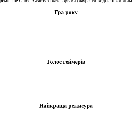
ремії The Game Awards за категоріями (лауреати виділені жирним
Гра року
Голос геймерів
Найкраща режисура