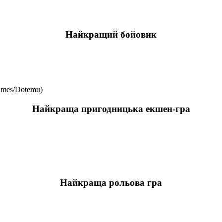
Найкращий бойовик
Games/Dotemu)
Найкраща пригодницька екшен-гра
Найкраща рольова гра