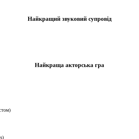
Найкращий звуковий супровід
Найкраща акторська гра
стом)
s)