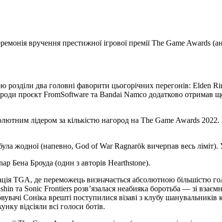
ремонія вручення престижної ігрової премії The Game Awards (ана
 розділи два головні фаворити цьогорічних перегонів: Elden Rin
ороди проєкт FromSoftware та Bandai Namco додатково отримав ще
солютним лідером за кількістю нагород на The Game Awards 2022.
була жодної (напевно, God of War Ragnarök вичерпав весь ліміт). У
p Бена Броуда (один з авторів Hearthstone).
нація TGA, де переможець визначається абсолютною більшістю гол
in та Sonic Frontiers розв’язалася неабияка боротьба — зі взає
вувачі Соніка врешті поступилися візаві з клубу шанувальників 
унку відсіяли всі голоси ботів.