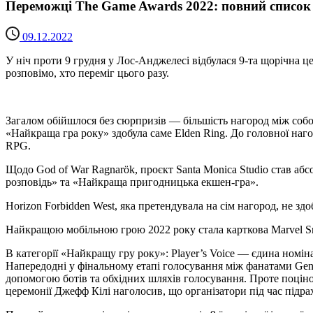
Переможці The Game Awards 2022: повний список
09.12.2022
У ніч проти 9 грудня у Лос-Анджелесі відбулася 9-та щорічна це
розповімо, хто переміг цього разу.
Загалом обійшлося без сюрпризів — більшість нагород між собою
«Найкраща гра року» здобула саме Elden Ring. До головної наг
RPG.
Щодо God of War Ragnarök, проєкт Santa Monica Studio став аб
розповідь» та «Найкраща пригодницька екшен-гра».
Horizon Forbidden West, яка претендувала на сім нагород, не здо
Найкращою мобільною грою 2022 року стала карткова Marvel Sna
В категорії «Найкращу гру року»: Player’s Voice — єдина номі
Напередодні у фінальному етапі голосування між фанатами Gensh
допомогою ботів та обхідних шляхів голосування. Проте поціно
церемонії Джефф Кілі наголосив, що організатори під час підрах