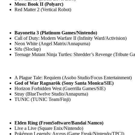
Moss: Book II (Polyarc)
Red Matter 2 (Vertical Robot)
Bayonetta 3 (Platinum Games/Nintendo)
Call of Duty: Modern Warfare II (Infinity Ward/Activision)
Neon White (Angel Matrix/Annapurna)
Sifu (Sloclap)
Teenage Mutant Ninja Turtles: Shredder’s Revenge (Tribute 
A Plague Tale: Requiem (Asobo Studio/Focus Entertainment)
God of War Ragnarök (Sony Santa Monica/SIE)
Horizon Forbidden West (Guerrilla Games/SIE)
Stray (BlueTwelve Studio/Annapurna)
TUNIC (TUNIC Team/Finji)
Elden Ring (FromSoftware/Bandai Namco)
Live a Live (Square Enix/Nintendo)
Pokémon Legends: Arceus (Game Freak/Nintendo/TPCI)