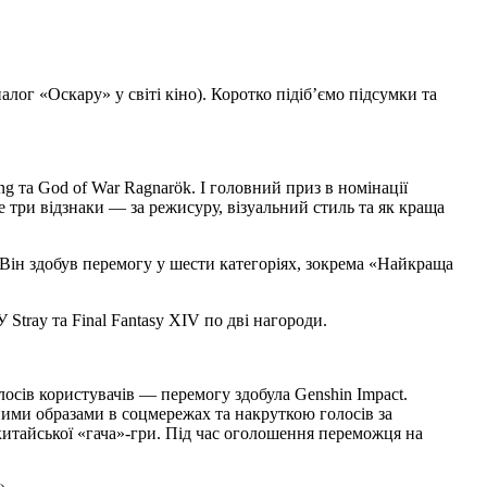
лог «Оскару» у світі кіно). Коротко підіб’ємо підсумки та
g та God of War Ragnarök. І головний приз в номінації
 три відзнаки — за режисуру, візуальний стиль та як краща
 Він здобув перемогу у шести категоріях, зокрема «Найкраща
 Stray та Final Fantasy XIV по дві нагороди.
осів користувачів — перемогу здобула Genshin Impact.
мними образами в соцмережах та накруткою голосів за
китайської «гача»-гри. Під час оголошення переможця на