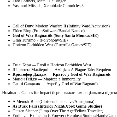
Two Feathers, Metal: Hellsinger
Yasunori Mitsuda, Xenoblade Chronicles 3
Call of Duty: Modern Warfare II (Infinity Ward/Activision)
Elden Ring (FromSoftware/Bandai Namco)
God of War Ragnarök (Sony Santa Monica/SIE)
Gran Turismo 7 (Polyphony/SIE)
Horizon Forbidden West (Guerrilla Games/SIE)
Ешлі Берч — Елой в Horizon Forbidden West
Шарлотта Макберні — Аміція в A Plague Tale: Requiem
Крістофер Джадж — Кратос у God of War Ragnarök
Манон Гейдж — Марісса в Immortality
Санні Салджик — Атрей у God of War Ragnarök
Номінація Games for Impact (ігри з важливим соціальним підтек
A Memoir Blue (Cloisters Interactive/Annapurna)
As Dusk Falls (Interior Night/Xbox Game Studios)
Citizen Sleeper (Jump Over The Age/Fellow Traveller)
Endling – Extinction is Forever (Herobeat Studios/HandyGame