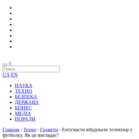
×
UA
EN
НАУКА
ТЕХНО
БЕЗПЕКА
ДЕРЖАВА
БІЗНЕС
МЕДІА
ПОРАДИ
Главная
›
Техно
›
Гаджети
›
Ентузіасти вбудували телевізор у
футболку. Як це виглядає?