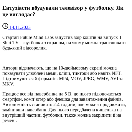
Ентузіасти вбудували телевізор у футболку. Як
це виглядає?
14.11.2023
Стартап Future Mind Labs запустив збір коштів на випуск T-
Shirt TV – футболки з екраном, на якому можна транслювати
будь-який відеоролик.
Автори відзначають, що на 10-дюймовому екрані можна
показувати улюблені меми, кліпи, тиктоки або навіть NFT.
Підтримуються 6 форматів: MP4, MOV, JPEG, WMV, AVI та
MKV.
Працює все від павербанка на 5 В, до нього підключається
смартфон, комп’ютер або флешка для завантаження файлів.
Автономність становить 2-4 години, але можна продовжити,
замінивши павербанк. Для нього передбачена кишенька на
внутрішній частині футболки, також можна закріпити її на
ремені.