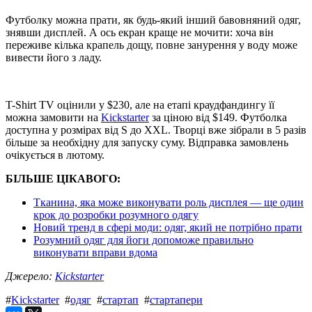
Футболку можна прати, як будь-який інший бавовняний одяг,
знявши дисплей. А ось екран краще не мочити: хоча він
переживе кілька крапель дощу, повне занурення у воду може
вивести його з ладу.
T-Shirt TV оцінили у $230, але на етапі краудфандингу її
можна замовити на
Kickstarter
за ціною від $149. Футболка
доступна у розмірах від S до XXL. Творці вже зібрали в 5 разів
більше за необхідну для запуску суму. Відправка замовлень
очікується в лютому.
БІЛЬШЕ ЦІКАВОГО:
Тканина, яка може виконувати роль дисплея — ще один
крок до розробки розумного одягу
Новий тренд в сфері моди: одяг, який не потрібно прати
Розумний одяг для йоги допоможе правильно
виконувати вправи вдома
Джерело:
Kickstarter
#
Kickstarter
#
одяг
#
стартап
#
стартапери