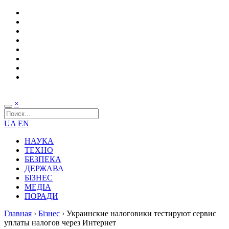
×
UA
EN
НАУКА
ТЕХНО
БЕЗПЕКА
ДЕРЖАВА
БІЗНЕС
МЕДІА
ПОРАДИ
Главная
›
Бізнес
›
Украинские налоговики тестируют сервис
уплаты налогов через Интернет