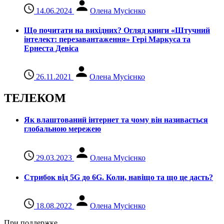
14.06.2024
Олена Мусієнко
Що почитати на вихідних? Огляд книги «Штучний
інтелект: перезавантаження» Гері Маркуса та
Ернеста Девіса
26.11.2021
Олена Мусієнко
ТЕЛЕКОМ
Як влаштований інтернет та чому він називається
глобальною мережею
29.03.2023
Олена Мусієнко
Стрибок від 5G до 6G. Коли, навіщо та що це даcть?
18.08.2022
Олена Мусієнко
При поддержке