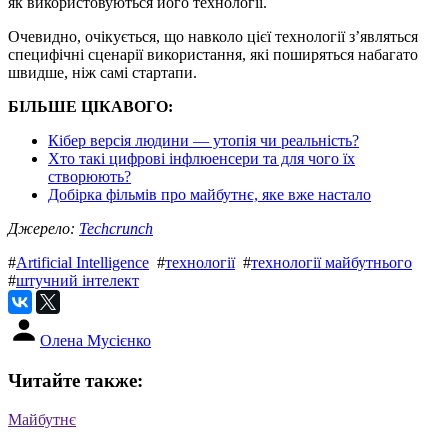
як використовуються його технології.
Очевидно, очікується, що навколо цієї технології з’являться
специфічні сценарії використання, які поширяться набагато
швидше, ніж самі стартапи.
БІЛЬШЕ ЦІКАВОГО:
Кібер версія людини — утопія чи реальність?
Хто такі цифрові інфлюенсери та для чого їх
створюють?
Добірка фільмів про майбутнє, яке вже настало
Джерело:
Techcrunch
#
Artificial Intelligence
#
технології
#
технології майбутнього
#
штучний інтелект
Олена Мусієнко
Читайте также:
Майбутнє