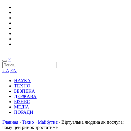
×
UA
EN
НАУКА
ТЕХНО
БЕЗПЕКА
ДЕРЖАВА
БІЗНЕС
МЕДІА
ПОРАДИ
Главная
›
Техно
›
Майбутнє
›
Віртуальна людина як послуга:
чому цей ринок зростатиме