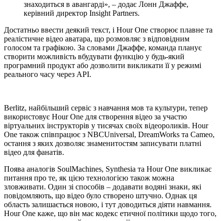
знаходиться в авангарді», – додає Лонн Джаффе,
керівний директор Insight Partners.
Достатньо ввести деякий текст, і Hour One створює плавне та
реалістичне відео аватара, що розмовляє з відповідним
голосом та графікою. За словами Джаффе, команда планує
створити можливість вбудувати функцію у будь-який
програмний продукт або дозволити викликати її у режимі
реального часу через API.
Berlitz, найбільший сервіс з навчання мов та культури, тепер
використовує Hour One для створення відео за участю
віртуальних інструкторів у тисячах своїх відеороликів. Hour
One також співпрацює з NBCUniversal, DreamWorks та Cameo,
остання з яких дозволяє знаменитостям записувати платні
відео для фанатів.
Поява аналогів SoulMachines, Synthesia та Hour One викликає
питання про те, як цією технологією також можна
зловживати. Один зі способів – додавати водяні знаки, які
повідомляють, що відео було створено штучно. Однак ця
область залишається новою, і тут доводиться діяти навмання.
Hour One каже, що він має кодекс етичної політики щодо того,