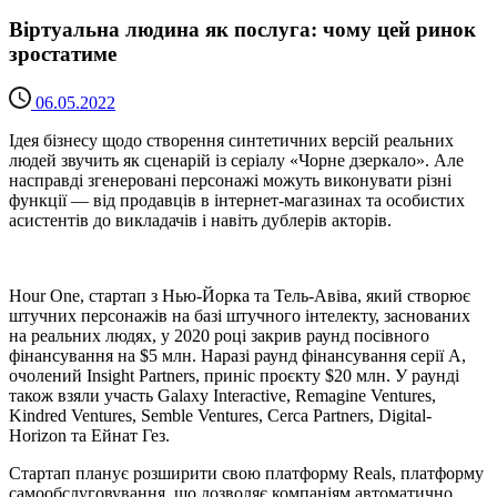
Віртуальна людина як послуга: чому цей ринок
зростатиме
06.05.2022
Ідея бізнесу щодо створення синтетичних версій реальних
людей звучить як сценарій із серіалу «Чорне дзеркало». Але
насправді згенеровані персонажі можуть виконувати різні
функції — від продавців в інтернет-магазинах та особистих
асистентів до викладачів і навіть дублерів акторів.
Hour One, стартап з Нью-Йорка та Тель-Авіва, який створює
штучних персонажів на базі штучного інтелекту, заснованих
на реальних людях, у 2020 році закрив раунд посівного
фінансування на $5 млн. Наразі раунд фінансування серії А,
очолений Insight Partners, приніс проєкту $20 млн. У раунді
також взяли участь Galaxy Interactive, Remagine Ventures,
Kindred Ventures, Semble Ventures, Cerca Partners, Digital-
Horizon та Ейнат Гез.
Стартап планує розширити свою платформу Reals, платформу
самообслуговування, що дозволяє компаніям автоматично