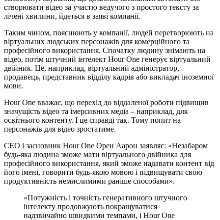
створювати відео за участю ведучого з простого тексту за
лічені хвилини, йдеться в заяві компанії.
Таким чином, пояснюють у компанії, людей перетворюють на
віртуальних людських персонажів для комерційного та
професійного використання. Спочатку людину знімають на
відео, потім штучний інтелект Hour One генерує віртуальний
двійник. Це, наприклад, віртуальний адміністратор,
продавець, представник відділу кадрів або викладач іноземної
мови.
Hour One вважає, що перехід до віддаленої роботи підвищив
значущість відео та імерсивних медіа – наприклад, для
освітнього контенту. І це справді так. Тому попит на
персонажів для відео зростатиме.
CEO і засновник Hour One Орен Аарон заявляє: «Незабаром
будь-яка людина зможе мати віртуального двійника для
професійного використання, який зможе надавати контент від
його імені, говорити будь-якою мовою і підвищувати свою
продуктивність немислимими раніше способами».
«Потужність і точність генеративного штучного
інтелекту продовжують покращуватися
надзвичайно швидкими темпами, і Hour One