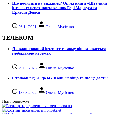
Що почитати на вихідних? Огляд книги «Штучний
інтелект: перезавантаження» Гері Маркуса та
Ернеста Девіса
26.11.2021
Олена Мусієнко
ТЕЛЕКОМ
Як влаштований інтернет та чому він називається
глобальною мережею
29.03.2023
Олена Мусієнко
Стрибок від 5G до 6G. Коли, навіщо та що це даcть?
18.08.2022
Олена Мусієнко
При поддержке