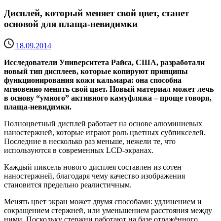
Дисплей, который меняет свой цвет, станет
основой для плаща-невидимки
18.09.2014
Исследователи Университета Райса, США, разработали
новый тип дисплеев, которые копируют принципы
функционирования кожи кальмара: она способна
мгновенно менять свой цвет. Новый материал может лечь
в основу “умного” активного камуфляжа – проще говоря,
плаща-невидимки.
Полноцветный дисплей работает на основе алюминиевых
наностержней, которые играют роль цветных субпикселей.
Последние в несколько раз меньше, нежели те, что
используются в современных LCD-экранах.
Каждый пиксель нового дисплея составлен из сотен
наностержней, благодаря чему качество изображения
становится предельно реалистичным.
Менять цвет экран может двумя способами: удлинением и
сокращением стержней, или уменьшением расстояния между
ними. Поскольку стержни работают на базе отражённого