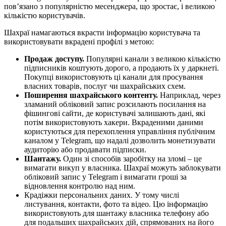
пов’язано з популярністю месенджера, що зростає, і великою
кількістю користувачів.
Шахраї намагаються вкрасти інформацію користувача та
використовувати вкрадені профілі з метою:
Продаж доступу.
Популярні канали з великою кількістю
підписників коштують дорого, а продають їх у даркнеті.
Покупці використовують ці канали для просування
власних товарів, послуг чи шахрайських схем.
Поширення шахрайського контенту.
Наприклад, через
зламаний обліковий запис розсилають посилання на
фішингові сайти, де користувачі залишають дані, які
потім використовують хакери. Вкраденими даними
користуються для перехоплення управління публічним
каналом у Telegram, що надалі дозволить монетизувати
аудиторію або продавати підписки.
Шантажу.
Один зі способів заробітку на зломі – це
вимагати викуп у власника. Шахраї можуть заблокувати
обліковий запис у Telegram і вимагати гроші за
відновлення контролю над ним.
Крадіжки персональних даних. У тому числі
листування, контакти, фото та відео. Цю інформацію
використовують для шантажу власника телефону або
для подальших шахрайських дій, спрямованих на його