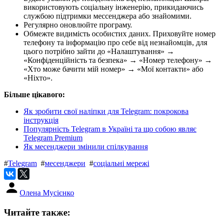
використовують соціальну інженерію, прикидаючись
службою підтримки мессенджера або знайомими.
Регулярно оновлюйте програму.
Обмежте видимість особистих даних. Приховуйте номер
телефону та інформацію про себе від незнайомців, для
цього потрібно зайти до «Налаштування» →
«Конфіденційність та безпека» → «Номер телефону» →
«Хто може бачити мій номер» → «Мої контакти» або
«Ніхто».
Більше цікавого:
Як зробити свої наліпки для Telegram: покрокова
інструкція
Популярність Telegram в Україні та що собою являє
Telegram Premium
Як месенджери змінили спілкування
#
Telegram
#
месенджери
#
соціальні мережі
Олена Мусієнко
Читайте также: