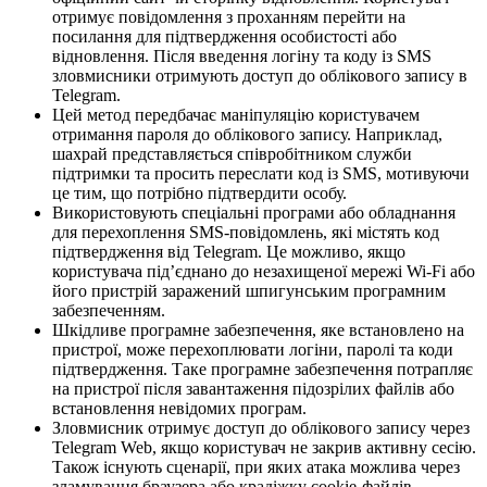
отримує повідомлення з проханням перейти на
посилання для підтвердження особистості або
відновлення. Після введення логіну та коду із SMS
зловмисники отримують доступ до облікового запису в
Telegram.
Цей метод передбачає маніпуляцію користувачем
отримання пароля до облікового запису. Наприклад,
шахрай представляється співробітником служби
підтримки та просить переслати код із SMS, мотивуючи
це тим, що потрібно підтвердити особу.
Використовують спеціальні програми або обладнання
для перехоплення SMS-повідомлень, які містять код
підтвердження від Telegram. Це можливо, якщо
користувача під’єднано до незахищеної мережі Wi-Fi або
його пристрій заражений шпигунським програмним
забезпеченням.
Шкідливе програмне забезпечення, яке встановлено на
пристрої, може перехоплювати логіни, паролі та коди
підтвердження. Таке програмне забезпечення потрапляє
на пристрої після завантаження підозрілих файлів або
встановлення невідомих програм.
Зловмисник отримує доступ до облікового запису через
Telegram Web, якщо користувач не закрив активну сесію.
Також існують сценарії, при яких атака можлива через
зламування браузера або крадіжку cookie-файлів.