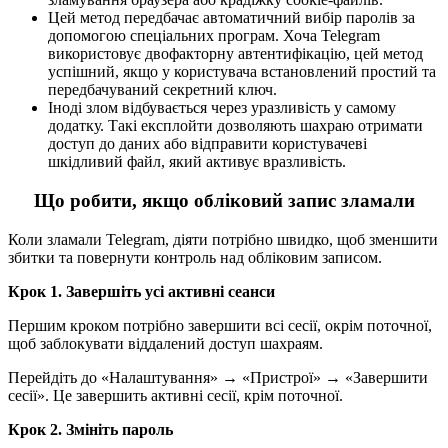
Цей метод передбачає автоматичний вибір паролів за
допомогою спеціальних програм. Хоча Telegram
використовує двофакторну автентифікацію, цей метод
успішний, якщо у користувача встановлений простий та
передбачуваний секретний ключ.
Іноді злом відбувається через уразливість у самому
додатку. Такі експлойти дозволяють шахраю отримати
доступ до даних або відправити користувачеві
шкідливий файл, який активує вразливість.
Що робити, якщо обліковий запис зламали
Коли зламали Telegram, діяти потрібно швидко, щоб зменшити
збитки та повернути контроль над обліковим записом.
Крок 1. Завершіть усі активні сеанси
Першим кроком потрібно завершити всі сесії, окрім поточної,
щоб заблокувати віддалений доступ шахраям.
Перейдіть до «Налаштування» → «Пристрої» → «Завершити
сесії». Це завершить активні сесії, крім поточної.
Крок 2. Змініть пароль