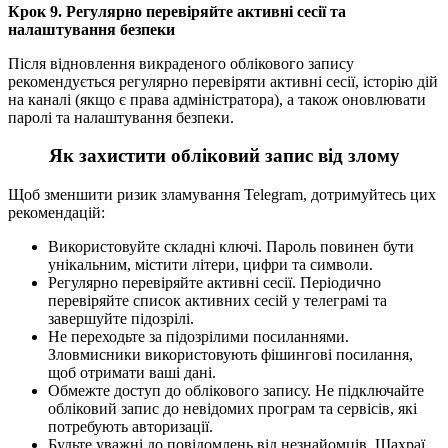
Крок 9. Регулярно перевіряйте активні сесії та
налаштування безпеки
Після відновлення викраденого облікового запису
рекомендується регулярно перевіряти активні сесії, історію дій
на каналі (якщо є права адміністратора), а також оновлювати
паролі та налаштування безпеки.
Як захистити обліковий запис від злому
Щоб зменшити ризик зламування Telegram, дотримуйтесь цих
рекомендацій:
Використовуйте складні ключі. Пароль повинен бути
унікальним, містити літери, цифри та символи.
Регулярно перевіряйте активні сесії. Періодично
перевіряйте список активних сесій у телеграмі та
завершуйте підозрілі.
Не переходьте за підозрілими посиланнями.
Зловмисники використовують фішингові посилання,
щоб отримати ваші дані.
Обмежте доступ до облікового запису. Не підключайте
обліковий запис до невідомих програм та сервісів, які
потребують авторизації.
Будьте уважні до повідомлень від незнайомців. Шахраї