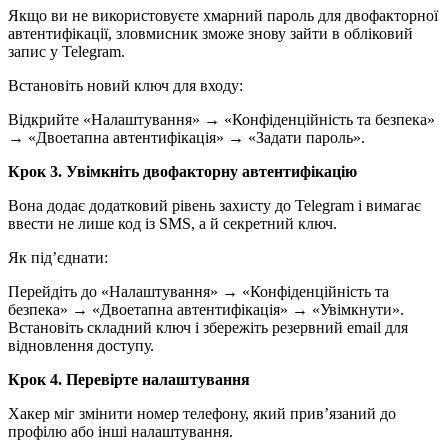
Якщо ви не використовуєте хмарний пароль для двофакторної
автентифікації, зловмисник зможе знову зайти в обліковий
запис у Telegram.
Встановіть новий ключ для входу:
Відкрийте «Налаштування» → «Конфіденційність та безпека»
→ «Двоетапна автентифікація» → «Задати пароль».
Крок 3. Увімкніть двофакторну автентифікацію
Вона додає додатковий рівень захисту до Telegram і вимагає
ввести не лише код із SMS, а й секретний ключ.
Як під’єднати:
Перейдіть до «Налаштування» → «Конфіденційність та
безпека» → «Двоетапна автентифікація» → «Увімкнути».
Встановіть складний ключ і збережіть резервний email для
відновлення доступу.
Крок 4. Перевірте налаштування
Хакер міг змінити номер телефону, який прив’язаний до
профілю або інші налаштування.