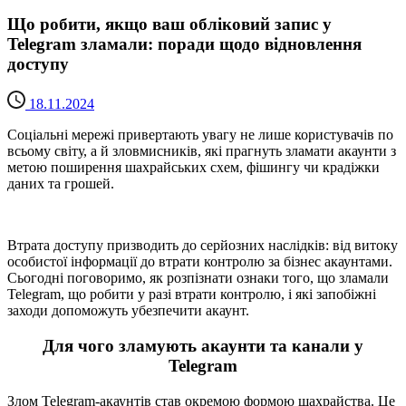
Що робити, якщо ваш обліковий запис у
Telegram зламали: поради щодо відновлення
доступу
18.11.2024
Соціальні мережі привертають увагу не лише користувачів по
всьому світу, а й зловмисників, які прагнуть зламати акаунти з
метою поширення шахрайських схем, фішингу чи крадіжки
даних та грошей.
Втрата доступу призводить до серйозних наслідків: від витоку
особистої інформації до втрати контролю за бізнес акаунтами.
Сьогодні поговоримо, як розпізнати ознаки того, що зламали
Telegram, що робити у разі втрати контролю, і які запобіжні
заходи допоможуть убезпечити акаунт.
Для чого зламують акаунти та канали у
Telegram
Злом Telegram-акаунтів став окремою формою шахрайства. Це