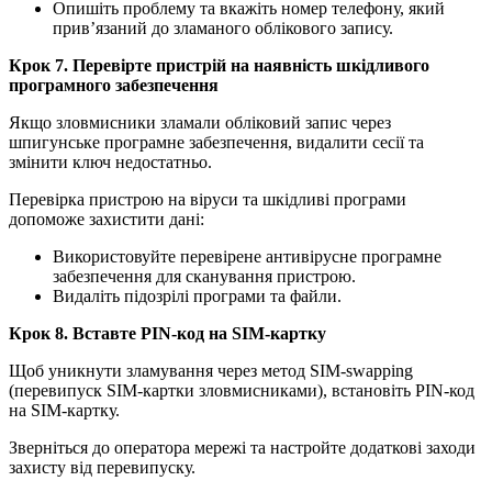
Опишіть проблему та вкажіть номер телефону, який
прив’язаний до зламаного облікового запису.
Крок 7. Перевірте пристрій на наявність шкідливого
програмного забезпечення
Якщо зловмисники зламали обліковий запис через
шпигунське програмне забезпечення, видалити сесії та
змінити ключ недостатньо.
Перевірка пристрою на віруси та шкідливі програми
допоможе захистити дані:
Використовуйте перевірене антивірусне програмне
забезпечення для сканування пристрою.
Видаліть підозрілі програми та файли.
Крок 8. Вставте PIN-код на SIM-картку
Щоб уникнути зламування через метод SIM-swapping
(перевипуск SIM-картки зловмисниками), встановіть PIN-код
на SIM-картку.
Зверніться до оператора мережі та настройте додаткові заходи
захисту від перевипуску.