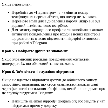
Як це перевірити:
Перейдіть до «Параметри» → «Змінити номер
телефону» та переконайтеся, що номер не змінився.
Перевірте email для відновлення пароля, якщо він був
доданий, і змініть, якщо потрібно.
Для захисту вкраденого профілю та запобігання атакам
активуйте повідомлення про входи з нових пристроїв,
що дозволить вчасно відстежити підозрілі активності
при роботі з Telegram
Крок 5. Повідомте друзів та знайомих
Якщо зловмисник розсилав повідомлення контактам,
попередьте їх, що обліковий запис зламали.
Крок 6. Зв’яжіться зі службою підтримки
Якщо не вдається відновити доступ до облікового запису
самостійно, виявивши, що хтось намагається вкрасти дані
через фальшиві посилання або фішинг, негайно повідомте про
це службу підтримки Telegram:
Напишіть на email support@telegram.org або зайдіть у чат
підтримки прямо у додатку.