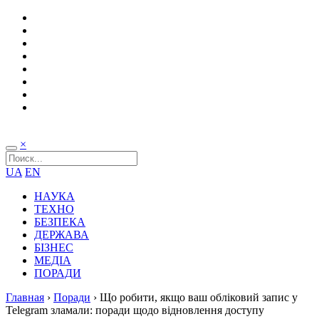
×
UA
EN
НАУКА
ТЕХНО
БЕЗПЕКА
ДЕРЖАВА
БІЗНЕС
МЕДІА
ПОРАДИ
Главная
›
Поради
›
Що робити, якщо ваш обліковий запис у
Telegram зламали: поради щодо відновлення доступу