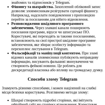
знайомих та підписників у Telegram.
Фішингу та шахрайства.
Захоплений обліковий запис
дозволяє зловмисникам розігрувати сценарії фішингу.
Наприклад, надсилати повідомлення з пропозицією
перейти за посиланням для нібито відновлення.
Розповсюдження шкідливого програмного
забезпечення.
Через зламані канали поширюють
посилання програми, віруси чи шпигунське ПО.
Користувачі, які переходять за такими посиланнями,
встановлюють на свої пристрої шкідливе програмне
забезпечення, яке збирає особисту інформацію та
перехоплює листування в Telegram.
Фальсифікації та маніпуляції контентом.
При зламі
відомих каналів зловмисники публікують неправдиву
інформацію, висувають фальшиві звинувачення чи
створюють фейкові новини. Це роблять для
дискредитації власника або впливу на громадську думку.
Способи злому Telegram
Зламують різними способами, і кожен націлений на слабкі
місця безпеки користувача. Розглянемо методи злому:
Шахраї створюють підробні сторінки, які імітують
офіційний сайт чи сторінку відновлення. Користувач