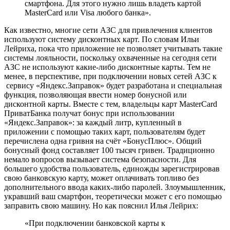
смартфона. Для этого нужно лишь владеть картой
MasterCard или Visa любого банка».
Как известно, многие сети АЗС для привлечения клиентов
используют систему дисконтных карт. По словам Ильи
Лейриха, пока что приложение не позволяет учитывать такие
системы лояльности, поскольку охваченные на сегодня сети
АЗС не используют какие-либо дисконтные карты. Тем не
менее, в перспективе, при подключении новых сетей АЗС к
сервису «Яндекс.Заправок» будет разработана и специальная
функция, позволяющая ввести номер бонусной или
дисконтной карты. Вместе с тем, владельцы карт MasterCard
ПриватБанка получат бонус при использовании
«Яндекс.Заправок»: за каждый литр, купленный в
приложении с помощью таких карт, пользователям будет
перечислена одна гривня на счёт «БонусПлюс». Общий
бонусный фонд составляет 100 тысяч гривен. Традиционно
немало вопросов вызывает система безопасности. Для
большего удобства пользователь, единожды зарегистрировав
свою банковскую карту, может оплачивать топливо без
дополнительного ввода каких-либо паролей. Злоумышленник,
укравший ваш смартфон, теоретически может с его помощью
заправить свою машину. Но как пояснил Илья Лейрих:
«При подключении банковской карты к