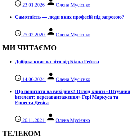
23.01.2026
Олена Мусієнко
Самотність — люди яких професій під загрозою?
25.02.2020
Олена Мусієнко
МИ ЧИТАЄМО
Добірка книг на літо від Білла Гейтса
14.06.2024
Олена Мусієнко
Що почитати на вихідних? Огляд книги «Штучний
інтелект: перезавантаження» Гері Маркуса та
Ернеста Девіса
26.11.2021
Олена Мусієнко
ТЕЛЕКОМ