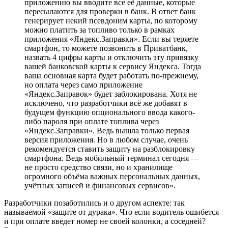
приложению вы вводите все её данные, которые
пересылаются для проверки в банк. В ответ банк
генерирует некий псевдоним карты, по которому
можно платить за топливо только в рамках
приложения «Яндекс.Заправки». Если вы теряете
смартфон, то можете позвонить в Приватбанк,
назвать 4 цифры карты и отключить эту привязку
вашей банковской карты к сервису Яндекса. Тогда
ваша основная карта будет работать по-прежнему,
но оплата через само приложение
«Яндекс.Заправок» будет заблокирована. Хотя не
исключено, что разработчики всё же добавят в
будущем функцию опционального ввода какого-
либо пароля при оплате топлива через
«Яндекс.Заправки». Ведь вышла только первая
версия приложения. Но в любом случае, очень
рекомендуется ставить защиту на разблокировку
смартфона. Ведь мобильный терминал сегодня —
не просто средство связи, но и хранилище
огромного объёма важных персональных данных,
учётных записей и финансовых сервисов».
Разработчики позаботились и о другом аспекте: так
называемой «защите от дурака». Что если водитель ошибется
и при оплате введет номер не своей колонки, а соседней?