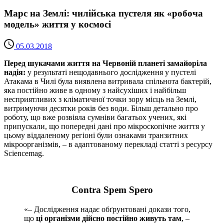
Марс на Землі: чилійська пустеля як «робоча
модель» життя у космосі
05.03.2018
Перед шукачами життя на Червоній планеті замайоріла
надія:
у результаті нещодавнього дослідження у пустелі
Атакама в Чилі була виявлена витривала спільнота бактерій,
яка постійно живе в одному з найсухіших і найбільш
несприятливих з кліматичної точки зору місць на Землі,
витримуючи десятки років без води. Більш детально про
роботу, що вже розвіяла сумніви багатьох учених, які
припускали, що попередні дані про мікроскопічне життя у
цьому віддаленому регіоні були ознаками транзитних
мікроорганізмів, – в адаптованому перекладі статті з ресурсу
Sciencemag.
Contra Spem Spero
«– Дослідження надає обґрунтовані докази того,
що
ці організми дійсно постійно живуть там
, –