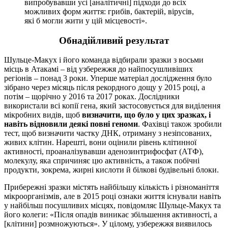
випробувавши усі [аналітичні] підходи до всіх
можливих форм життя: грибів, бактерій, вірусів,
які б могли жити у цій місцевості».
Обнадійливий результат
Шульце-Макух і його команда відбирали зразки з восьми
місць в Атакамі – від узбережжя до найпосушливіших
регіонів – понад 3 роки. Уперше матеріал дослідження було
зібрано через місяць після рекордного дощу у 2015 році, а
потім – щорічно у 2016 та 2017 роках. Дослідники
використали всі копії гена, який застосовується для виділення
мікробних видів, щоб
визначити, що було у цих зразках, і
навіть відновили деякі повні геноми
. Фахівці також зробили
тест, щоб визначити частку ДНК, отриману з незіпсованих,
живих клітин. Нарешті, вони оцінили рівень клітинної
активності, проаналізувавши аденозинтрифосфат (АТФ),
молекулу, яка спричиняє цю активність, а також побічні
продукти, зокрема, жирні кислоти й білкові будівельні блоки.
Прибережні зразки містять найбільшу кількість і різноманіття
мікроорганізмів, але в 2015 році ознаки життя існували навіть
у найбільш посушливих місцях, повідомляє Шульце-Макух та
його колеги: «Після опадів виникає збільшення активності, а
[клітини] розмножуються». У цілому, узбережжя виявилось