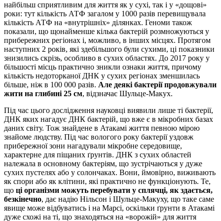
найбільш сприятливим для життя як у сухі, так і у «дощові»
роки: тут кількість АТФ загалом у 1000 разів перевищувала
кількість АТФ на «внутрішніх» ділянках. Геноми також
показали, що щонайменше кілька бактерій розмножуються у
прибережних регіонах і, можливо, в інших місцях. Протягом
наступних 2 років, які здебільшого були сухими, ці показники
знизились скрізь, особливо в сухих областях. До 2017 року у
більшості місць практично зникли ознаки життя, причому
кількість недоторканої ДНК у сухих регіонах зменшилась
більше, ніж в 100 000 разів.
Але деякі бактерії продовжували
жити на глибині 25 см
, відзначає Шульце-Макух.
Під час цього дослідження науковці виявили лише ті бактерії,
ДНК яких нагадує ДНК бактерій, що вже є в мікробних базах
даних світу. Тож знайдене в Атакамі життя певною мірою
знайоме людству. Під час вологого року бактерії уздовж
прибережної зони нагадували мікробне середовище,
характерне для піщаних ґрунтів. ДНК з сухих областей
належала в основному бактеріям, що зустрічаються у дуже
сухих пустелях або у солончаках. Вони, ймовірно, виживають
як спори або як клітини, які практично не функціонують. Те,
що
ці організми можуть перебувати у сплячці, як здається,
безкінечно
, дає надію Нільсон і Шульце-Макуху, що таке саме
явище може відбуватись і на Марсі, оскільки ґрунти в Атакамі
дуже схожі на ті, що знаходяться на «ворожій» для життя