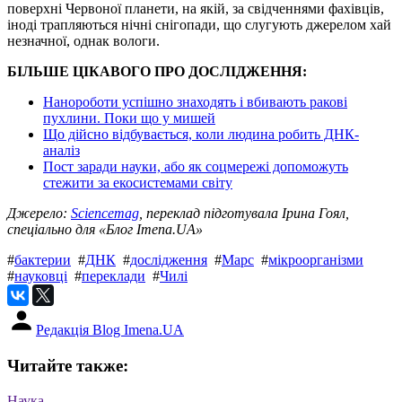
поверхні Червоної планети, на якій, за свідченнями фахівців,
іноді трапляються нічні снігопади, що слугують джерелом хай
незначної, однак вологи.
БІЛЬШЕ ЦІКАВОГО ПРО ДОСЛІДЖЕННЯ:
Нанороботи успішно знаходять і вбивають ракові
пухлини. Поки що у мишей
Що дійсно відбувається, коли людина робить ДНК-
аналіз
Пост заради науки, або як соцмережі допоможуть
стежити за екосистемами світу
Джерело:
Sciencemag
, переклад підготувала Ірина Гоял,
спеціально для «Блог Imena.UA»
#
бактерии
#
ДНК
#
дослідження
#
Марс
#
мікроорганізми
#
науковці
#
переклади
#
Чилі
Редакція Blog Imena.UA
Читайте также:
Наука