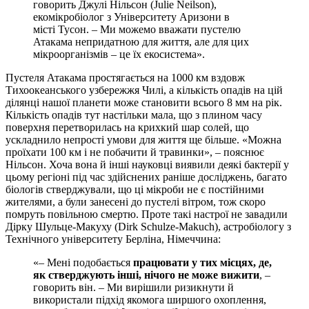
говорить Джулі Нільсон (Julie Neilson),
екомікробіолог з Університету Аризони в
місті Тусон. – Ми можемо вважати пустелю
Атакама непридатною для життя, але для цих
мікроорганізмів – це їх екосистема».
Пустеля Атакама простягається на 1000 км вздовж
Тихоокеанського узбережжя Чилі, а кількість опадів на цій
ділянці нашої планети може становити всього 8 мм на рік.
Кількість опадів тут настільки мала, що з плином часу
поверхня перетворилась на крихкий шар солей, що
ускладнило непрості умови для життя ще більше. «Можна
проїхати 100 км і не побачити й травинки», – пояснює
Нільсон. Хоча вона й інші науковці виявили деякі бактерії у
цьому регіоні під час здійснених раніше досліджень, багато
біологів стверджували, що ці мікроби не є постійними
жителями, а були занесені до пустелі вітром, тож скоро
помруть повільною смертю. Проте такі настрої не завадили
Дірку Шульце-Макуху (Dirk Schulze-Makuch), астробіологу з
Технічного університету Берліна, Німеччина:
«– Мені подобається
працювати у тих місцях, де,
як стверджують інші, нічого не може вижити
, –
говорить він. – Ми вирішили ризикнути й
використали підхід якомога ширшого охоплення,