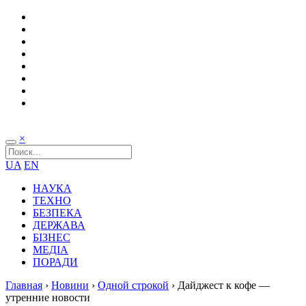
×
UA
EN
НАУКА
ТЕХНО
БЕЗПЕКА
ДЕРЖАВА
БІЗНЕС
МЕДІА
ПОРАДИ
Главная
›
Новини
›
Одной строкой
›
Дайджест к кофе —
утренние новости