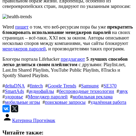
правильном образе жизни. Европейцы, особенно из
североевропейских стран, лидируют по указанным зарпосам:
Wired
пишет
о том, что веб-ресурсам пора бы уже
прекратить
блокировать использование менеджеров паролей
на своих
страницах – всё-таки, XXI век за окном. Авторы описывают
несколько споров между компаниями, чьи сайты блокируют
менеджеров паролей
, и производителями таких программ.
Блогеры портала Lifehacker
предлагают
5 лучших способов
легко делиться своим плейлистом
с друзьями: Playlist.net,
Last.fm Shared Playlists, YouTube Public Playlists, 8Tracks и
Spotify Shared Playlists.
#
deltaDNA
#
fintech
#
Google Trends
#
Samsung
#
SE370
#
SmartAds
#
аудиофайлы
#
беспроводные технологии
#
звук
#
здоровье
#
Менеджер паролей
#
мобильная реклама
#
мобильные игры
#
поисковые запросы
#
удалённая работа
Катерина Прогнімак
Читайте также: