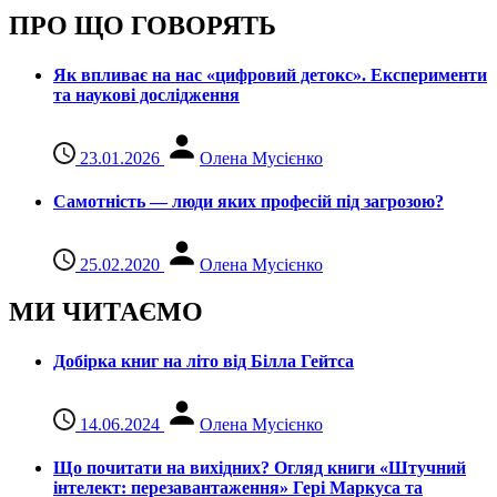
ПРО ЩО ГОВОРЯТЬ
Як впливає на нас «цифровий детокс». Експерименти
та наукові дослідження
23.01.2026
Олена Мусієнко
Самотність — люди яких професій під загрозою?
25.02.2020
Олена Мусієнко
МИ ЧИТАЄМО
Добірка книг на літо від Білла Гейтса
14.06.2024
Олена Мусієнко
Що почитати на вихідних? Огляд книги «Штучний
інтелект: перезавантаження» Гері Маркуса та