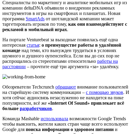
Специалисты по маркетингу и аналитике мобильных игр из
компании deltaDNA объявили о внедрении рекламных
инструментов в игры на смартфонах и планшетах. Новая
программа
SmartAds
от шотландской компании может
таргетировать игроков по тому,
как они взаимодействуют с
рекламой в мобильный играх
.
На портале Venturebeat за выходные появилась ещё одна
интересная
статья
:
о преимуществе работы в удалённой
команде
над теми, кто вынужден трудиться в условиях
шумного и душного оупенспейса. Если вы до сих пор не
распрощались со стереотипами относительно
работы на
расстоянии
– прочтите ещё три аргумента «за» удалёнку.
Обозреватели Techcrunch
обращают
внимание пользователей
на старейшую систему коммуникации –
с помощью звуков
. И
хотя сейчас аудиосвязь незаслуженно не находится на пике
популярности, всё же
«Internet Of Sound» привлекает всё
больше
разработчиков
.
Команда Mashable
использовала
возможности Google Trends
чтобы выяснить, жители каких стран чаще всего используют
Google для
поиска информации о здоровом питании
и