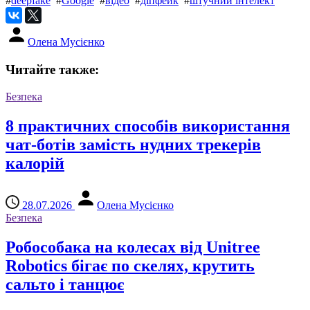
#
deepfake
#
Google
#
відео
#
діпфейк
#
штучний інтелект
Олена Мусієнко
Читайте также:
Безпека
8 практичних способів використання
чат-ботів замість нудних трекерів
калорій
28.07.2026
Олена Мусієнко
Безпека
Робособака на колесах від Unitree
Robotics бігає по скелях, крутить
сальто і танцює