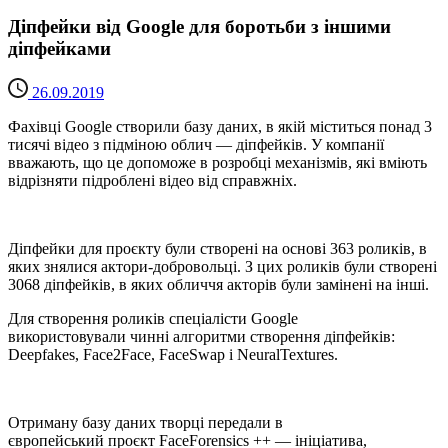
Діпфейки від Google для боротьби з іншими
діпфейками
26.09.2019
Фахівці Google створили базу даних, в якій міститься понад 3
тисячі відео з підміною облич — діпфейків. У компанії
вважають, що це допоможе в розробці механізмів, які вміють
відрізняти підроблені відео від справжніх.
Діпфейки для проєкту були створені на основі 363 роликів, в
яких знялися актори-добровольці. З цих роликів були створені
3068 діпфейків, в яких обличчя акторів були замінені на інші.
Для створення роликів спеціалісти Google
використовували чинні алгоритми створення діпфейків:
Deepfakes, Face2Face, FaceSwap і NeuralTextures.
Отриману базу даних творці передали в
європейський проєкт FaceForensics ++ — ініціатива,