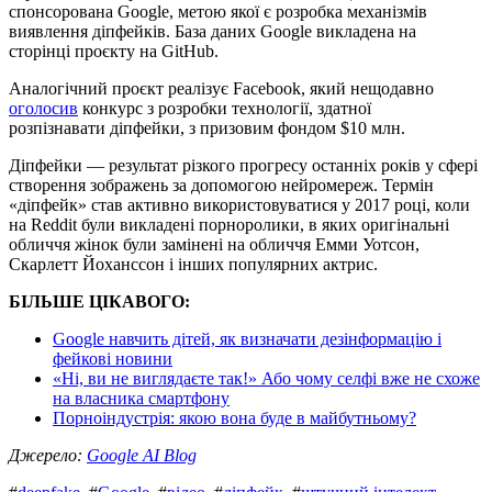
спонсорована Google, метою якої є розробка механізмів
виявлення діпфейків. База даних Google викладена на
сторінці проєкту на GitHub.
Аналогічний проєкт реалізує Facebook, який нещодавно
оголосив
конкурс з розробки технології, здатної
розпізнавати діпфейки, з призовим фондом $10 млн.
Діпфейки — результат різкого прогресу останніх років у сфері
створення зображень за допомогою нейромереж. Термін
«
діпфейк
» став активно використовуватися у 2017 році, коли
на Reddit були викладені порноролики, в яких оригінальні
обличчя жінок були замінені на обличчя Емми
Уотсон
,
Скарлетт Йоханссон і інших популярних актрис.
БІЛЬШЕ ЦІКАВОГО:
Google навчить дітей, як визначати дезінформацію і
фейкові новини
«Ні, ви не виглядаєте так!» Або чому селфі вже не схоже
на власника смартфону
Порноіндустрія: якою вона буде в майбутньому?
Джерело:
Google AI Blog