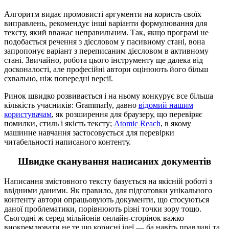
Алгоритм видає промовисті аргументи на користь своїх
виправлень, рекомендує інші варіанти формулювання для
тексту, який вважає неправильним. Так, якщо програмі не
подобається речення з дієсловом у пасивному стані, вона
запропонує варіант з переписаним дієсловом в активному
стані. Звичайно, робота цього інструменту ще далека від
досконалості, але професійні автори оцінюють його більш
схвально, ніж попередні версії.
Ринок швидко розвивається і на ньому конкурує все більша
кількість учасників: Grammarly, давно
відомий нашим
користувачам
, як розширення для браузеру, що перевіряє
помилки, стиль і якість тексту;
Atomic Reach
, в якому
машинне навчання застосовується для перевірки
читабельності написаного контенту.
Швидке сканування написаних документів
Написання змістовного тексту базується на якісній роботі з
ввідними даними. Як правило, для підготовки унікального
контенту автори опрацьовують документи, що стосуються
даної проблематики, порівнюють різні точки зору тощо.
Сьогодні ж серед мільйонів онлайн-сторінок важко
виокремлювати не те що корисні ідеї — ба навіть правдиві та