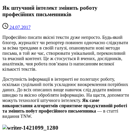
Як штучний інтелект змінить роботу
професійних письменників
24.07.2017
Професійно писати якісні тексти дуже непросто. Будь-який
блогер, журналіст чи репортер повинен одночасно слідкувати
за всіма трендами в своїй галузі, опановувати нові методи
письма, в той же час, створювати унікальний, переконливий
та вчасний контент. Це ж стосується й вчених, дослідників,
аналітиків, чия робота пов’язана із написанням великої
кількості текстів.
Доступність інформації в інтернеті не полегшує роботу,
оскільки суцільний потік ускладнює виокремлення потрібних
даних. До всіх описаних вище навичок слід додати вміння
швидко та якісно обробляти інформацію. На щастя, допомогти
можуть технології штучного інтелекту.
Як саме
використання алгоритмів сприятиме продуктивній роботі
та змінить побут професійного письменника
— в статті
видання TNW.