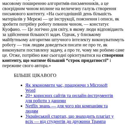
масовому поширенню алгоритмів-письменників, а це
своєрідним чином вплине на величезну галузь створення
письмового контенту. «На сьогоднішній день більшість
матеріалів у Мережі — це інструкції, пояснення і описи, як
зробити потрібну роботу певним чином, — констатує
Куофано. — Це логічно для світу, в якому люди відповідають
за здійснення більшості задач. Однак, у близькому
майбутньому алгоритми штучного інтелекту виконуватимуть
роботу — тож людям доведеться писати не про те, як
виконувати поставлену задачу, а про те, чому ми робимо саме
це. Отже, потрібно вже сьогодні орієнтуватися на
створення
контенту, що матиме більший “строк придатності”
і
переживе свого автора.»
БІЛЬШЕ ЦІКАВОГО
Як зекономити час, працюючи з Microsoft
Word
20+ корисних сайтів та онлайн-інструментів
для роботи з даними
Netflix знань — для чого він компаніям та
людям
Український стартап, що знаходить плагіат у
всіх — від студентів до дружини Трампа