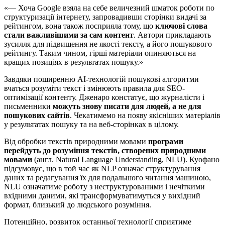
«— Хоча Google взяла на себе величезний шматок роботи по
структуризації інтернету, запровадивши сторінки видачі за
рейтингом, вона також посприяла тому, що
ключові слова
стали важливішими за сам контент
. Автори прикладають
зусилля для підвищення не якості тексту, а його пошукового
рейтингу. Таким чином, гірші матеріали опиняються на
кращих позиціях в результатах пошуку.»
Завдяки поширенню AI-технологій пошукові алгоритми
вчаться розуміти текст і змінюють правила для SEO-
оптимізації контенту. Дженаро констатує, що журналісти і
письменники
можуть знову писати для людей, а не для
пошукових сайтів
. Чекатимемо на появу якісніших матеріалів
у результатах пошуку та на веб-сторінках в цілому.
Від обробки текстів природними мовами
програми
перейдуть до розуміння текстів, створених природними
мовами
(англ. Natural Language Understanding, NLU). Куофано
підсумовує, що в той час як NLP означає структурування
даних та редагування їх для подальшого читання машиною,
NLU означатиме роботу з неструктурованими і нечіткими
вхідними даними, які трансформуватимуться у вихідний
формат, близький до людського розуміння.
Потенційно, розвиток останньої технології сприятиме