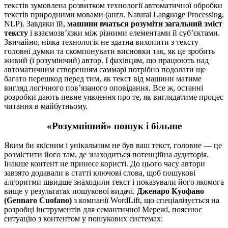
текстів зумовлена розвитком технології автоматичної обробки
текстів природними мовами (англ. Natural Language Processing,
NLP). Завдяки їй,
машини вчаться розуміти загальний зміст
тексту
і взаємозв’язки між різними елементами й суб’єктами.
Звичайно, ніяка технологія не здатна вихопити з тексту
головні думки та скомпонувати висновки так, як це зробить
живий (і розуміючий) автор. І фахівцям, що працюють над
автоматичним створенням саммарі потрібно подолати ще
багато перешкод перед тим, як текст від машини матиме
вигляд логічного пов’язаного оповідання. Все ж, останні
розробки дають певне уявлення про те, як виглядатиме процес
читання в майбутньому.
«Розумніший» пошук і більше
Яким би якісним і унікальним не був ваш текст, головне — це
розмістити його там, де знаходиться потенційна аудиторія.
Інакше контент не принесе користі. До цього часу автори
завзято додавали в статті ключові слова, щоб пошукові
алгоритми швидше знаходили текст і показували його якомога
вище у результатах пошукової видачі.
Дженаро Куофано
(Gennaro Cuofano)
з компанії WordLift, що спеціалізується на
розробці інструментів для семантичної Мережі, пояснює
ситуацію з контентом у пошукових системах: