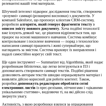
релевантні вашій темі матеріали.
Штучний інтелект підкорює дослідження текстів, створюючи
«розумні» саммарі (розширені висновки) з документів. У
компанії Salesforce, що пропонує клієнтам CRM-систему,
розробили
алгоритм, який генерує фрагменти тексту з
описом змісту повного документу
. Хоча подібні технології
вже існують деякий час, це рішення відрізняється тим, що
працює на основі машинного навчання. Система комбінує
контрольоване і посилене вивчення — поряд з технологією
написання саммарі працюють і живі супервайзери, що
наглядають за змістом. Система враховує їх виправлення і
надалі самостійно корегує свій текст.
Ще один інструмент — Summarizer від Algorithmia, який надає
розробникам бібліотеки, що легко інтегруються в ПЗ і
допомагають створювати саммарі текстів. Подібні рішення
дозволяють авторам текстів швидко опрацьовувати матеріал і
виявляти дійсно корисний для роботи контент. Також,
розробки
допоможуть редакторам обробляти сотні
електронних листів
із прес-релізами, пітчингами і «цікавими
унікальними статтями», виділяючи ті, на які дійсно слід
звернути увагу.
Активність, з якою розробники взялися за опрацювання