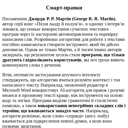
Смарт-правки
Письменник
Джордж Р. Р. Мартін (George R. R. Martin)
,
автор серії книг «Пісня льоду й полум’я», в одному з інтерв’ю
зізнався, що уникає використання сучасних текстових
програм через їх настирливі автовиправлення та перевірку
написання слів. Розробники алгоритмів для роботи з текстами
постійно намагаються створити інструмент, який би дійсно
допомагав. Однак не тільки Мартін, а й тисячі інших авторів
засвідчать, що результатом зусиль стали
програми, що тільки
дратують і відволікають користувачів
, які хоч трохи вміють
компонувати слова у речення.
Втім, оптимісти застосування штучного інтелекту
стверджують, що алгоритми вчаться розуміти контекст і тон
написаного тексту. Наприклад, оновлений редактор в
Microsoft Word використовує AI-алгоритм для правок і розуміє
нюанси в прозовому тексті краще, ніж інструменти на основі
коду та логіки. Програма виділяє граматичні й стилістичні
помилки, а також
використання непотрібних складних слів і
терміни, що вживаються занадто часто
. Наприклад,
алгоритм розпізнає, коли слово «справді» (англ. really)
вживається для підкреслення певної думки, а коли воно
позначає запитання.