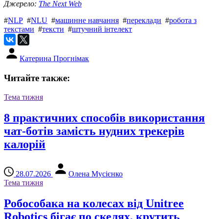
Джерело:
The Next Web
#
NLP
#
NLU
#
машинне навчання
#
переклади
#
робота з
текстами
#
тексти
#
штучний інтелект
Катерина Прогнімак
Читайте также:
Тема тижня
8 практичних способів використання
чат-ботів замість нудних трекерів
калорій
28.07.2026
Олена Мусієнко
Тема тижня
Робособака на колесах від Unitree
Robotics бігає по скелях, крутить