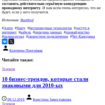
составить действительно серьёзную конкуренцию
проводному интернету
. И нам всем очень интересно, что же
будет, если у него получится.
Источник:
Buzzfeed
#
Aereo
#
Starry
#
беспроводные технологии
#
доступ в
интернет
#
кабель
#
передача данных
#
провайдерство
#
радиосигнал
#
скоростное подключение
#
Чет Каноджиа
Катерина Прогнімак
Читайте также:
Телеком
10 бизнес-трендов, которые стали
знаковыми для 2010-ых
09.12.2019
Кристина Замостьянова
Телеком