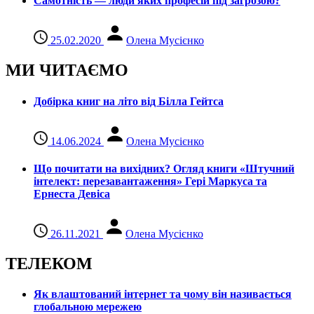
Самотність — люди яких професій під загрозою?
25.02.2020
Олена Мусієнко
МИ ЧИТАЄМО
Добірка книг на літо від Білла Гейтса
14.06.2024
Олена Мусієнко
Що почитати на вихідних? Огляд книги «Штучний
інтелект: перезавантаження» Гері Маркуса та
Ернеста Девіса
26.11.2021
Олена Мусієнко
ТЕЛЕКОМ
Як влаштований інтернет та чому він називається
глобальною мережею