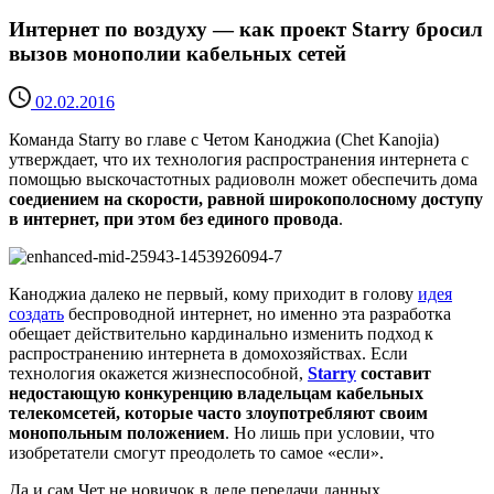
Интернет по воздуху — как проект Starry бросил
вызов монополии кабельных сетей
02.02.2016
Команда Starry во главе с Четом Каноджиа (Chet Kanojia)
утверждает, что их технология распространения интернета с
помощью выскочастотных радиоволн может обеспечить дома
соедиением на скорости, равной широкополосному доступу
в интернет, при этом без единого провода
.
Каноджиа далеко не первый, кому приходит в голову
идея
создать
беспроводной интернет, но именно эта разработка
обещает действительно кардинально изменить подход к
распространению интернета в домохозяйствах. Если
технология окажется жизнеспособной,
Starry
составит
недостающую конкуренцию владельцам кабельных
телекомсетей, которые часто злоупотребляют своим
монопольным положением
. Но лишь при условии, что
изобретатели смогут преодолеть то самое «если».
Да и сам Чет не новичок в деле передачи данных.