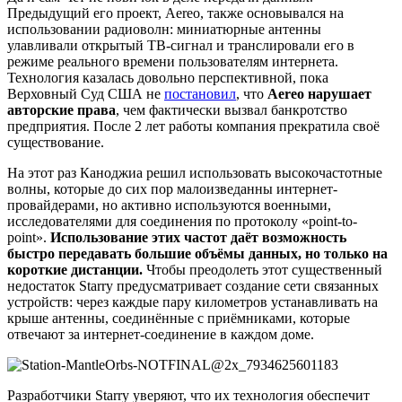
Предыдущий его проект, Aereo, также основывался на
использовании радиоволн: миниатюрные антенны
улавливали открытый ТВ-сигнал и транслировали его в
режиме реального времени пользователям интернета.
Технология казалась довольно перспективной, пока
Верховный Суд США не
постановил
, что
Aereo нарушает
авторские права
, чем фактически вызвал банкротство
предприятия. После 2 лет работы компания прекратила своё
существование.
На этот раз Каноджиа решил использовать высокочастотные
волны, которые до сих пор малоизведанны интернет-
провайдерами, но активно используются военными,
исследователями для соединения по протоколу «point-to-
point».
Использование этих частот даёт возможность
быстро передавать большие объёмы данных, но только на
короткие дистанции.
Чтобы преодолеть этот существенный
недостаток Starry предусматривает создание сети связанных
устройств: через каждые пару километров устанавливать на
крыше антенны, соединённые с приёмниками, которые
отвечают за интернет-соединение в каждом доме.
Разработчики Starry уверяют, что их технология обеспечит