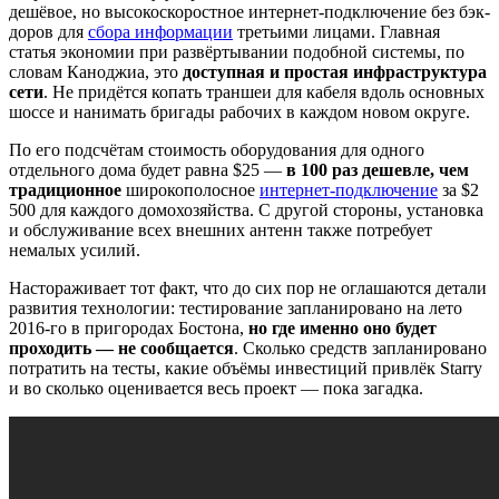
дешёвое, но высокоскоростное интернет-подключение без бэк-
доров для
сбора информации
третьими лицами. Главная
статья экономии при развёртывании подобной системы, по
словам Каноджиа, это
доступная и простая инфраструктура
сети
. Не придётся копать траншеи для кабеля вдоль основных
шоссе и нанимать бригады рабочих в каждом новом округе.
По его подсчётам стоимость оборудования для одного
отдельного дома будет равна $25 —
в 100 раз дешевле, чем
традиционное
широкополосное
интернет-подключение
за $2
500 для каждого домохозяйства. С другой стороны, установка
и обслуживание всех внешних антенн также потребует
немалых усилий.
Настораживает тот факт, что до сих пор не оглашаются детали
развития технологии: тестирование запланировано на лето
2016-го в пригородах Бостона,
но где именно оно будет
проходить — не сообщается
. Сколько средств запланировано
потратить на тесты, какие объёмы инвестиций привлёк Starry
и во сколько оценивается весь проект — пока загадка.