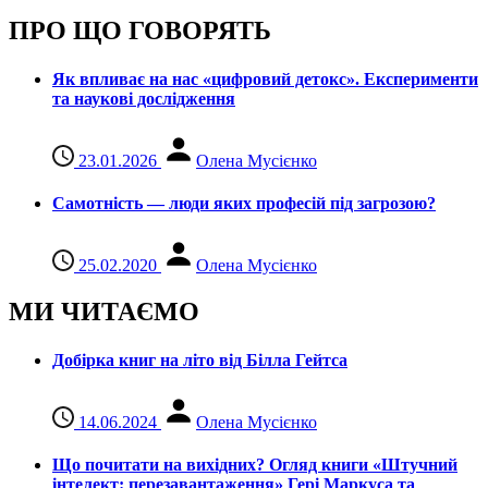
ПРО ЩО ГОВОРЯТЬ
Як впливає на нас «цифровий детокс». Експерименти
та наукові дослідження
23.01.2026
Олена Мусієнко
Самотність — люди яких професій під загрозою?
25.02.2020
Олена Мусієнко
МИ ЧИТАЄМО
Добірка книг на літо від Білла Гейтса
14.06.2024
Олена Мусієнко
Що почитати на вихідних? Огляд книги «Штучний
інтелект: перезавантаження» Гері Маркуса та