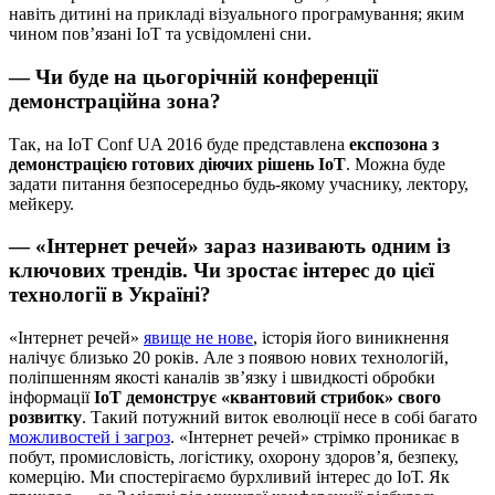
навіть дитині на прикладі візуального програмування; яким
чином пов’язані ІоТ та усвідомлені сни.
— Чи буде на цьогорічній конференції
демонстраційна зона?
Так, на IoT Conf UA 2016 буде представлена
експозона з
демонстрацією готових діючих рішень ІоТ
. Можна буде
задати питання безпосередньо будь-якому учаснику, лектору,
мейкеру.
— «Інтернет речей» зараз називають одним із
ключових трендів. Чи зростає інтерес до цієї
технології в Україні?
«Інтернет речей»
явище не нове
, історія його виникнення
налічує близько 20 років. Але з появою нових технологій,
поліпшенням якості каналів зв’язку і швидкості обробки
інформації
IoT демонструє «квантовий стрибок» свого
розвитку
. Такий потужний виток еволюції несе в собі багато
можливостей і загроз
. «Інтернет речей» стрімко проникає в
побут, промисловість, логістику, охорону здоров’я, безпеку,
комерцію. Ми спостерігаємо бурхливий інтерес до ІоТ. Як