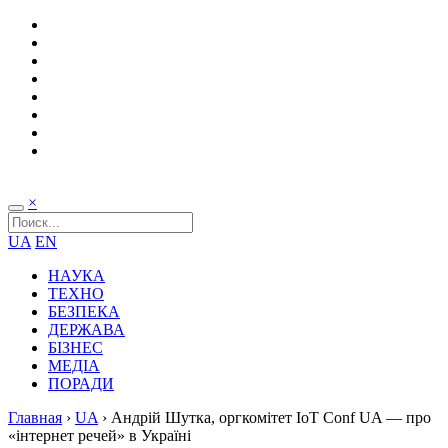
×
UA
EN
НАУКА
ТЕХНО
БЕЗПЕКА
ДЕРЖАВА
БІЗНЕС
МЕДІА
ПОРАДИ
Главная
›
UA
›
Андрій Шутка, оргкомітет IoT Conf UA — про
«інтернет речей» в Україні