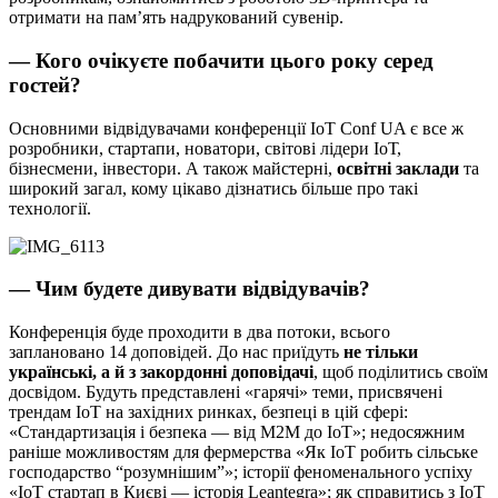
отримати на пам’ять надрукований сувенір.
— Кого очікуєте побачити цього року серед
гостей?
Основними відвідувачами конференції IoT Conf UA є все ж
розробники, стартапи, новатори, світові лідери ІоТ,
бізнесмени, інвестори. А також майстерні,
освітні заклади
та
широкий загал, кому цікаво дізнатись більше про такі
технології.
— Чим будете дивувати відвідувачів?
Конференція буде проходити в два потоки, всього
заплановано 14 доповідей. До нас приїдуть
не тільки
українські, а й з закордонні доповідачі
, щоб поділитись своїм
досвідом. Будуть представлені «гарячі» теми, присвячені
трендам ІоТ на західних ринках, безпеці в цій сфері:
«Стандартизація і безпека — від М2М до IoT»; недосяжним
раніше можливостям для фермерства «Як IoT робить сільське
господарство “розумнішим”»; історії феноменального успіху
«IoT стартап в Києві — історія Leantegra»; як справитись з ІоТ