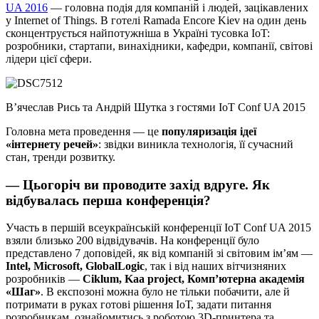
UA 2016
— головна подія для компаній і людей, зацікавлених
у Internet of Things. В готелі Ramada Encore Kiev на один день
сконцентрується найпотужніша в Україні тусовка IoT:
розробники, стартапи, винахідники, кафедри, компанії, світові
лідери цієї сфери.
В’ячеслав Рись та Андрій Шутка з гостями IoT Conf UA 2015
Головна мета проведення — це
популяризація ідеї
«інтернету речей»
: звідки виникла технологія, її сучасний
стан, тренди розвитку.
— Цьогоріч ви проводите захід вдруге. Як
відбувалась перша конференція?
Участь в першій всеукраїнській конференції IoT Conf UA 2015
взяли близько 200 відвідувачів. На конференції було
представлено 7 доповідей, як від компаній зі світовим ім’ям —
Intel, Microsoft, GlobalLogic
, так і від наших вітчизняних
розробників —
Ciklum, Kaa project, Комп’ютерна академія
«Шаг»
. В експозоні можна було не тільки побачити, але й
потримати в руках готові рішення ІоТ, задати питання
розробникам, ознайомитись з роботою 3D-принтера та