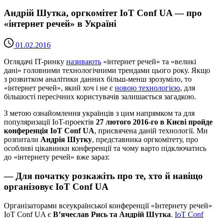
Андрій Шутка, оргкомітет IoT Conf UA — про
«інтернет речей» в Україні
01.02.2016
Оглядачі IT-ринку
називають
«інтернет речей» та «великі
дані» головними технологічними трендами цього року. Якщо
з розвитком аналітики данних більш-менш зрозуміло, то
«інтернет речей», який хоч і не є
новою технологією
, для
більшості пересічних користувачів залишається загадкою.
З метою ознайомлення українців з цим напрямком та для
популяризації IoT-проектів
27 лютого 2016-го в Києві пройде
конференція IoT Conf UA
, присвячена даній технології. Ми
розпитали
Андрія Шутку
, представника оргкомітету, про
особливі цікавинки конференції та чому варто підключатись
до «інтернету речей» вже зараз:
— Для початку розкажіть про те, хто й навіщо
організовує IoT Conf UA
Організаторами всеукраїнської конференції «Інтернету речей»
IoT Conf UA є
В’ячеслав Рись та Андрій Шутка
.
IoT Conf