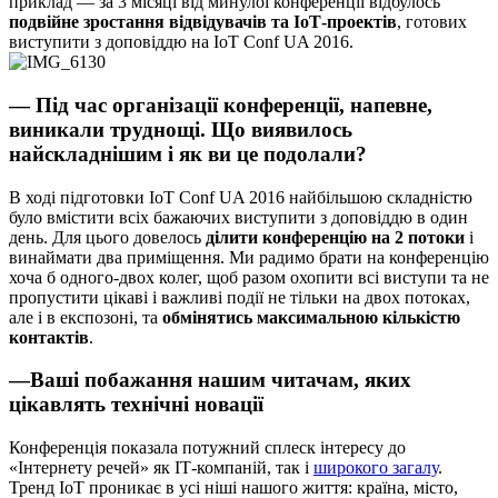
приклад — за 3 місяці від минулої конференції відбулось
подвійне зростання відвідувачів та ІоТ-проектів
, готових
виступити з доповіддю на IoT Conf UA 2016.
— Під час організації конференції, напевне,
виникали труднощі. Що виявилось
найскладнішим і як ви це подолали?
В ході підготовки IoT Conf UA 2016 найбільшою складністю
було вмістити всіх бажаючих виступити з доповіддю в один
день. Для цього довелось
ділити конференцію на 2 потоки
і
винаймати два приміщення. Ми радимо брати на конференцію
хоча б одного-двох колег, щоб разом охопити всі виступи та не
пропустити цікаві і важливі події не тільки на двох потоках,
але і в експозоні, та
обмінятись максимальною кількістю
контактів
.
—Ваші побажання нашим читачам, яких
цікавлять технічні новації
Конференція показала потужний сплеск інтересу до
«Інтернету речей» як ІТ-компаній, так і
широкого загалу
.
Тренд ІоТ проникає в усі ніші нашого життя: країна, місто,