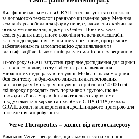
Grail – раннє виявлення раку
Каліфорнійська компанія GRAIL спеціалізується на онкології
за допомогою технології раннього виявлення раку. Медична
компанія розробила платформу пошуку злоякісних клітин на
основі метилювання, відому як Galleri. Вона включає
секвенування наступного покоління та великомасштабні
клінічні дослідження з машинним навчанням, програмним
забезпеченням та автоматизацією для виявлення та
ідентифікації декількох типів раку та моніторингу рецидивів.
Цього року GRAIL запустив трирічне дослідження для оцінки
клінічного впливу тесту Galleri на раннє виявлення
множинних видів раку в популяції Medicare шляхом оцінки
безпеки тесту та будь-якого зниження діагностованих
випадків раку IV стадії у популяції з приблизно 50 000 осіб,
які щороку проходять тест, порівняно з групою, що не
проходить його. Управління контролю за харчовими
продуктами та лікарськими засобами США (FDA) надало
GRAIL дозвіл на використання дослідницького пристрою для
проведення випробування.
Verve Therapeutics – захист від атеросклерозу
Компанія Verve Therapeutics, що знаходиться на клінічній