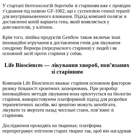
У стартапі біотехнологій боротьби зі старінням вже є провідне
з’єднання під назвою GF-1002, що є суспензією генної терапії
для внутрішньовенного вливання. Підхід компанії полягає в
доставленні копій варіанта гена, який виявляється у
довгожителів, у клітини.
Крім того, лінійка продуктів Genflow також включає інші
інноваційні втручання в доставлення генів для лікування
синдрому Вернера (передчасного старіння) у людей і як
основний засіб проти старіння у собак.
Life Biosciences — лікування хвороб, пов’язаних
зі старінням
Компанія Life Biosciences вважає старіння основним фактором
ризику більшості хронічних захворювань. При розробці
інноваційних методів лікування вона орієнтується на біологію
старіння, використовуючи платформний підхід для розробки
терапевтичних засобів, які зрештою можуть запобігати,
лікувати та звертати назад чисельні стани, пов’язані зі
старінням.
Дослідження проходять на тваринах: платформа
перепрограмує епігеном старих тварин так, щоб він нагадував