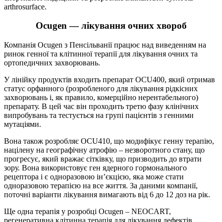
arthrosurface.
Ocugen — лікування очних хвороб
Компанія Ocugen з Пенсільванії працює над виведенням на
ринок генної та клітинної терапії для лікування очних та
ортопедичних захворювань.
У лінійку продуктів входить препарат OCU400, який отримав
статус орфанного (розробленого для лікування рідкісних
захворювань і, як правило, комерційно нерентабельного)
препарату. В цей час він проходить третю фазу клінічних
випробувань та тестується на групі пацієнтів з генними
мутаціями.
Вона також розробляє OCU410, що модифікує генну терапію,
націлену на географічну атрофію – незворотного стану, що
прогресує, який вражає сітківку, що призводить до втрати
зору. Вона використовує ген ядерного гормонального
рецептора і є одноразовою ін’єкцією, яка може стати
одноразовою терапією на все життя. За даними компанії,
поточні варіанти лікування вимагають від 6 до 12 доз на рік.
Ще одна терапія у розробці Ocugen – NEOCART,
регенеративна клітинна терапія для лікування дефектів