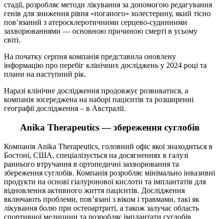
стадії, розробляє методи лікування за допомогою редагування
генів для зниження рівня «поганого» холестерину, який тісно
пов’язаний з атеросклеротичними серцево-судинними
захворюваннями — основною причиною смерті в усьому
світі.
На початку серпня компанія представила оновлену
інформацію про перебіг клінічних досліджень у 2024 році та
плани на наступний рік.
Наразі клінічне дослідження продовжує розвиватися, а
компанія зосереджена на наборі пацієнтів та розширенні
географії дослідження – в Австралії.
Anika Therapeutics — збереження суглобів
Компанія Anika Therapeutics, головний офіс якої знаходиться в
Бостоні, США, спеціалізується на досягненнях в галузі
раннього втручання в ортопедичні захворювання та
збереження суглобів. Компанія розробляє мінімально інвазивні
продукти на основі гіалуронової кислоти та імплантатів для
відновлення активного життя пацієнтів. Дослідження
включають проблеми, пов’язані з віком і травмами, такі як
лікування болю при остеоартриті, а також залучає область
спортивної медицини та розробляє імплантати суглобів