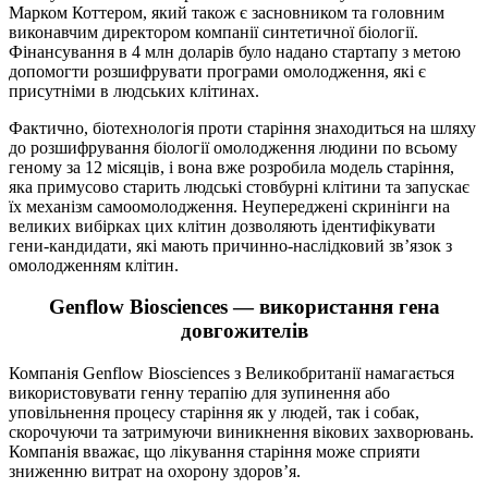
Марком Коттером, який також є засновником та головним
виконавчим директором компанії синтетичної біології.
Фінансування в 4 млн доларів було надано стартапу з метою
допомогти розшифрувати програми омолодження, які є
присутніми в людських клітинах.
Фактично, біотехнологія проти старіння знаходиться на шляху
до розшифрування біології омолодження людини по всьому
геному за 12 місяців, і вона вже розробила модель старіння,
яка примусово старить людські стовбурні клітини та запускає
їх механізм самоомолодження. Неупереджені скринінги на
великих вибірках цих клітин дозволяють ідентифікувати
гени-кандидати, які мають причинно-наслідковий зв’язок з
омолодженням клітин.
Genflow Biosciences — використання гена
довгожителів
Компанія Genflow Biosciences з Великобританії намагається
використовувати генну терапію для зупинення або
уповільнення процесу старіння як у людей, так і собак,
скорочуючи та затримуючи виникнення вікових захворювань.
Компанія вважає, що лікування старіння може сприяти
зниженню витрат на охорону здоров’я.