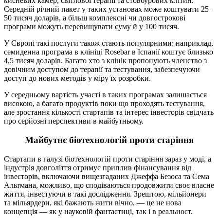
кисневих камер, світлової терапії та стовбурових клітин.
Середній річний пакет у таких установах може коштувати 25–
50 тисяч доларів, а більш комплексні чи довгострокові
програми можуть перевищувати суму й у 100 тисяч.
У Європі такі послуги також стають популярними: наприклад,
семиденна програма в клініці Rosebar в Іспанії коштує близько
4,5 тисяч доларів. Багато хто з клінік пропонують членство з
довічним доступом до терапії та тестування, забезпечуючи
доступ до нових методів у міру їх розробки.
У середньому вартість участі в таких програмах залишається
високою, а багато продуктів поки що проходять тестування,
але зростання кількості стартапів та інтерес інвесторів свідчать
про серйозні перспективи в майбутньому.
Майбутнє біотехнологій проти старіння
Стартапи в галузі біотехнологій проти старіння зараз у моді, а
індустрія довголіття отримує приплив фінансування від
інвесторів, включаючи вищезгаданих Джеффа Безоса та Сема
Альтмана, можливо, що сподіваються продовжити своє власне
життя, інвестуючи в такі дослідження. Зрештою, мільйонери
та мільярдери, які бажають жити вічно, — це не нова
концепція — як у науковій фантастиці, так і в реальност.