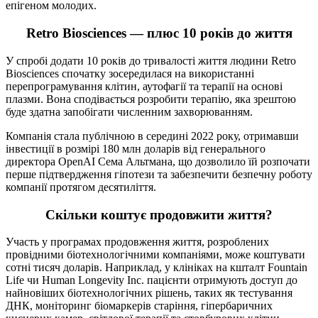
епігеном молодих.
Retro Biosciences — плюс 10 років до життя
У спробі додати 10 років до тривалості життя людини Retro
Biosciences спочатку зосередилася на використанні
перепрограмування клітин, аутофагії та терапії на основі
плазми. Вона сподівається розробити терапію, яка зрештою
буде здатна запобігати численним захворюванням.
Компанія стала публічною в середині 2022 року, отримавши
інвестиції в розмірі 180 млн доларів від генерального
директора OpenAI Сема Альтмана, що дозволило їй розпочати
перше підтвердження гіпотези та забезпечити безпечну роботу
компанії протягом десятиліття.
Скільки коштує продовжити життя?
Участь у програмах продовження життя, розроблених
провідними біотехнологічними компаніями, може коштувати
сотні тисяч доларів. Наприклад, у клініках на кшталт Fountain
Life чи Human Longevity Inc. пацієнти отримують доступ до
найновіших біотехнологічних рішень, таких як тестування
ДНК, моніторинг біомаркерів старіння, гіпербаричних