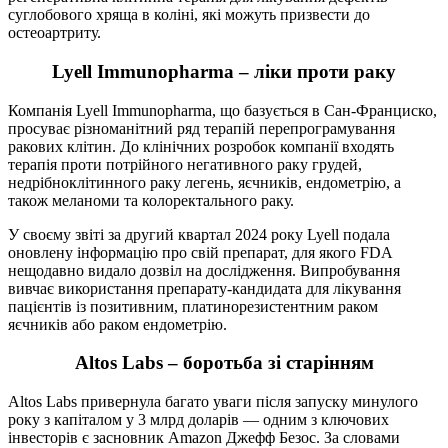
суглобового хряща в коліні, які можуть призвести до
остеоартриту.
Lyell Immunopharma – ліки проти раку
Компанія Lyell Immunopharma, що базується в Сан-Франциско,
просуває різноманітний ряд терапій перепрограмування
ракових клітин. До клінічних розробок компанії входять
терапія проти потрійного негативного раку грудей,
недрібноклітинного раку легень, яєчників, ендометрію, а
також меланоми та колоректального раку.
У своєму звіті за другий квартал 2024 року Lyell подала
оновлену інформацію про свій препарат, для якого FDA
нещодавно видало дозвіл на дослідження. Випробування
вивчає використання препарату-кандидата для лікування
пацієнтів із позитивним, платинорезистентним раком
яєчників або раком ендометрію.
Altos Labs – боротьба зі старінням
Altos Labs привернула багато уваги після запуску минулого
року з капіталом у 3 млрд доларів — одним з ключових
інвесторів є засновник Amazon Джефф Безос. За словами