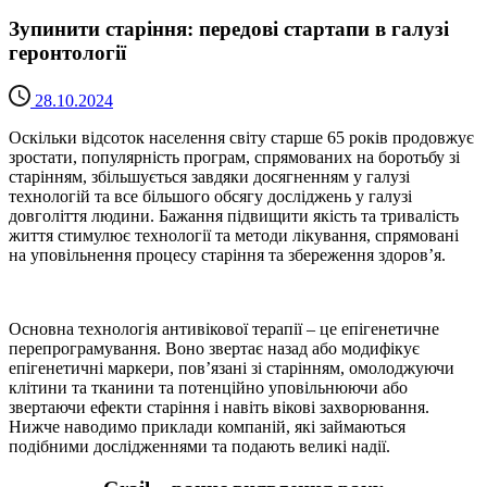
Зупинити старіння: передові стартапи в галузі
геронтології
28.10.2024
Оскільки відсоток населення світу старше 65 років продовжує
зростати, популярність програм, спрямованих на боротьбу зі
старінням, збільшується завдяки досягненням у галузі
технологій та все більшого обсягу досліджень у галузі
довголіття людини. Бажання підвищити якість та тривалість
життя стимулює технології та методи лікування, спрямовані
на уповільнення процесу старіння та збереження здоров’я.
Основна технологія антивікової терапії – це епігенетичне
перепрограмування. Воно звертає назад або модифікує
епігенетичні маркери, пов’язані зі старінням, омолоджуючи
клітини та тканини та потенційно уповільнюючи або
звертаючи ефекти старіння і навіть вікові захворювання.
Нижче наводимо приклади компаній, які займаються
подібними дослідженнями та подають великі надії.