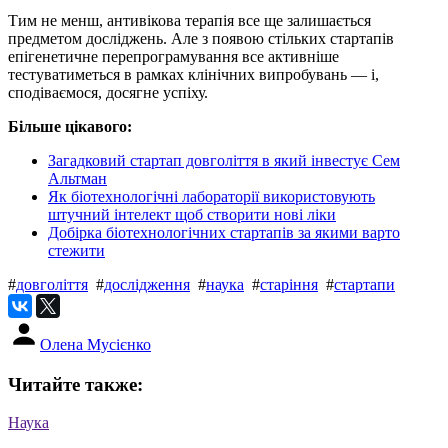
Тим не менш, антивікова терапія все ще залишається
предметом досліджень. Але з появою стільких стартапів
епігенетичне перепрограмування все активніше
тестуватиметься в рамках клінічних випробувань — і,
сподіваємося, досягне успіху.
Більше цікавого:
Загадковий стартап довголіття в який інвестує Сем
Альтман
Як біотехнологічні лабораторії використовують
штучний інтелект щоб створити нові ліки
Добірка біотехнологічних стартапів за якими варто
стежити
#
довголіття
#
дослідження
#
наука
#
старіння
#
стартапи
Олена Мусієнко
Читайте также:
Наука