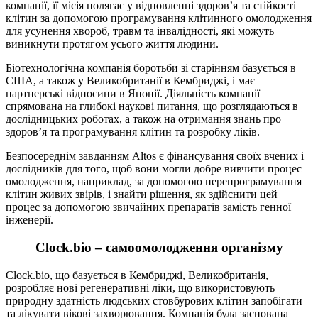
компанії, її місія полягає у відновленні здоров’я та стійкості
клітин за допомогою програмування клітинного омолодження
для усунення хвороб, травм та інвалідності, які можуть
виникнути протягом усього життя людини.
Біотехнологічна компанія боротьби зі старінням базується в
США, а також у Великобританії в Кембриджі, і має
партнерські відносини в Японії. Діяльність компанії
спрямована на глибокі наукові питання, що розглядаються в
дослідницьких роботах, а також на отримання знань про
здоров’я та програмування клітин та розробку ліків.
Безпосереднім завданням Altos є фінансування своїх вчених і
дослідників для того, щоб вони могли добре вивчити процес
омолодження, наприклад, за допомогою перепрограмування
клітин живих звірів, і знайти рішення, як здійснити цей
процес за допомогою звичайних препаратів замість генної
інженерії.
Clock.bio – самоомолодження організму
Clock.bio, що базується в Кембриджі, Великобританія,
розробляє нові регенеративні ліки, що використовують
природну здатність людських стовбурових клітин запобігати
та лікувати вікові захворювання. Компанія була заснована