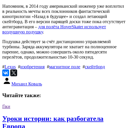
Напомним, в 2014 году американский инженер уже воплотил
в реальность мечты всех поклонников фантастической
кинотрилогии «Назад в будущее» и создал летающий
скейтборд. В его версии парящей доски тоже пока отсутствует
антигравитация –
для полёта HoverSkater использует
воздушную подушку
.
Подушка действует за счёт дистанционно управляемой
турбины. Заряда аккумулятора не хватает на полноценное
парение, однако, можно совершить около пятидесяти
перелётов, продолжительностью 10-30 секунд.
#
Lexus
#
изобретения
#
магнитное поле
#
скейтборд
Михаил Коваль
Читайте также:
Ґіки
Уроки истории: как разбогатела
Европа