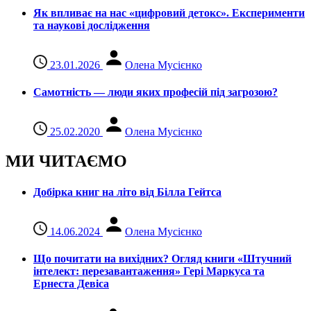
Як впливає на нас «цифровий детокс». Експерименти
та наукові дослідження
23.01.2026
Олена Мусієнко
Самотність — люди яких професій під загрозою?
25.02.2020
Олена Мусієнко
МИ ЧИТАЄМО
Добірка книг на літо від Білла Гейтса
14.06.2024
Олена Мусієнко
Що почитати на вихідних? Огляд книги «Штучний
інтелект: перезавантаження» Гері Маркуса та
Ернеста Девіса