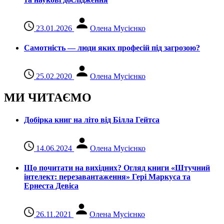
23.01.2026
Олена Мусієнко
Самотність — люди яких професій під загрозою?
25.02.2020
Олена Мусієнко
МИ ЧИТАЄМО
Добірка книг на літо від Білла Гейтса
14.06.2024
Олена Мусієнко
Що почитати на вихідних? Огляд книги «Штучний
інтелект: перезавантаження» Гері Маркуса та
Ернеста Девіса
26.11.2021
Олена Мусієнко