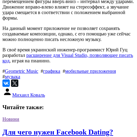
перемещением фигуры вверх-вниз – интервал между ударами.
Движение вправо-влево влияет на стереоэффект, а звучание
удара смещается в соответствии с положением выбранной
формы.
На данный момент приложение не позволяет сохранять
создаваемые композиции, однако, с его помощью уже сейчас
можно полноценно писать несложную музыку.
В своё время украинский инженер-программист Юрий Гуц
разработал
расширение для Visual Studio, позволяющее писать
код
, играя на пианино.
#
Geometric Music
#
графика
#
мобильные приложения
#
музыка
Михаил Коваль
Читайте также:
Новини
Для чего нужен Facebook Dating?